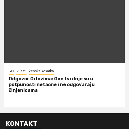
BiH
Vijesti
Ženska košarka
Odgovor Orlovima: ​Ove tvrdnje su u
potpunosti netačne i ne odgovaraju
činjenicama
KONTAKT