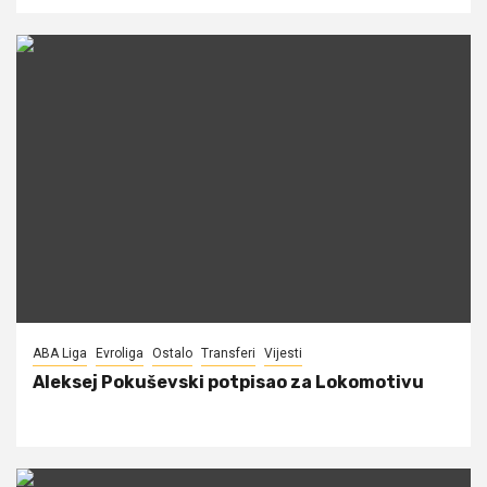
ABA Liga
Evroliga
Ostalo
Transferi
Vijesti
Aleksej Pokuševski potpisao za Lokomotivu