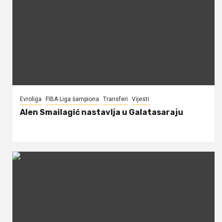
Evroliga
FIBA Liga šampiona
Transferi
Vijesti
Alen Smailagić nastavlja u Galatasaraju