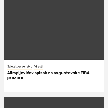
Svjetsko prvenstvo
Vijesti
Alimpijevićev spisak za avgustovske FIBA
prozore