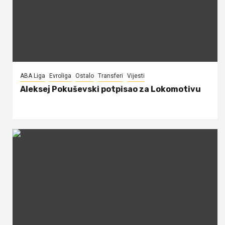
ABA Liga
Evroliga
Ostalo
Transferi
Vijesti
Aleksej Pokuševski potpisao za Lokomotivu