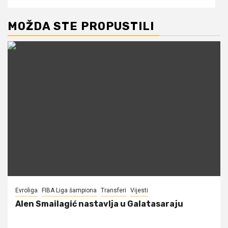
MOŽDA STE PROPUSTILI
Evroliga
FIBA Liga šampiona
Transferi
Vijesti
Alen Smailagić nastavlja u Galatasaraju