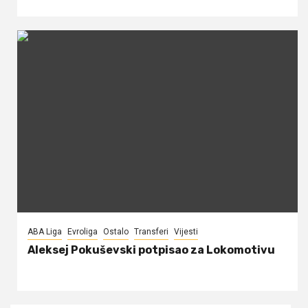
ABA Liga
Evroliga
Ostalo
Transferi
Vijesti
Aleksej Pokuševski potpisao za Lokomotivu