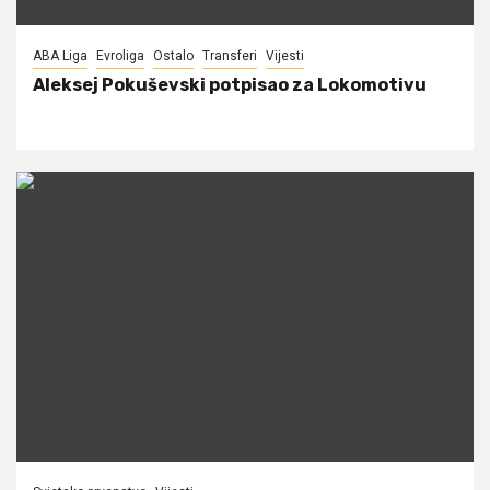
ABA Liga
Evroliga
Ostalo
Transferi
Vijesti
Aleksej Pokuševski potpisao za Lokomotivu