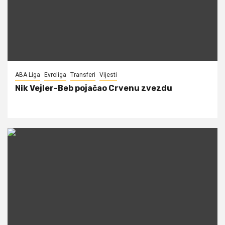
ABA Liga
Evroliga
Transferi
Vijesti
Nik Vejler-Beb pojačao Crvenu zvezdu