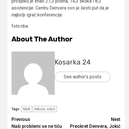
prosjeku je imao 27,3 poena, 14,3 skoka i 8,3
asistencije. Centru Denvera ovo je šesti put da je
najbolji igrač konferencije.
foto.nba
About The Author
Kosarka 24
See author's posts
NBA
Nikola Jokić
Tags:
Continue
Previous
Next
Naši problemi se ne tiču
Preokret Denvera, Jokić