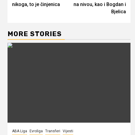
Reading
nikoga, to je činjenica
na nivou, kao i Bogdan i
Bjelica
MORE STORIES
ABA Liga
Evroliga
Transferi
Vijesti