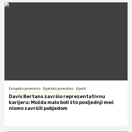
Evropsko prvenstvo
Svjetsko prvenstvo
Vijesti
Davis Bertans završio reprezentativnu
karijeru: Možda malo boli što posljednji meč
nismo završili pobjedom