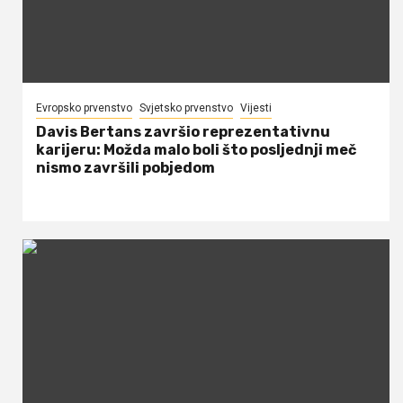
Evropsko prvenstvo
Svjetsko prvenstvo
Vijesti
Davis Bertans završio reprezentativnu
karijeru: Možda malo boli što posljednji meč
nismo završili pobjedom