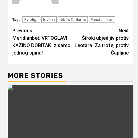
Evroliga
lovćen
Nikos Diplaros
Panatinaikos
Tags:
Continue
Previous
Next
Meridianbet: VRTOGLAVI
Široki ubjedljiv protiv
Reading
KAZINO DOBITAK iz samo
Leotara. Za trofej protiv
jednog spina!
Čapljine
MORE STORIES