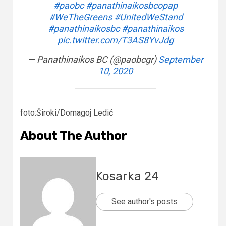
#paobc
#panathinaikosbcopap
#WeTheGreens
#UnitedWeStand
#panathinaikosbc
#panathinaikos
pic.twitter.com/T3AS8YvJdg
— Panathinaikos BC (@paobcgr)
September
10, 2020
foto:Široki/Domagoj Ledić
About The Author
Kosarka 24
See author's posts