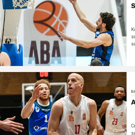
S
K
s
s
Bi
A
C
s