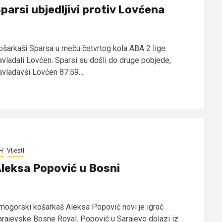
parsi ubjedljivi protiv Lovćena
ošarkaši Sparsa u meču četvrtog kola ABA 2 lige
avladali Lovćen. Sparsi su došli do druge pobjede,
avladavši Lovćen 87:59...
H
Vijesti
leksa Popović u Bosni
rnogorski košarkaš Aleksa Popović novi je igrač
arajevske Bosne Royal. Popović u Sarajevo dolazi iz