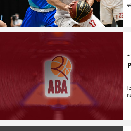
ek
AB
P
I
n