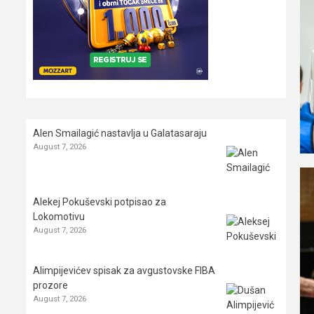
Alen Smailagić nastavlja u Galatasaraju
August 7, 2026
Alekej Pokuševski potpisao za
Lokomotivu
August 7, 2026
Alimpijevićev spisak za avgustovske FIBA
prozore
August 7, 2026