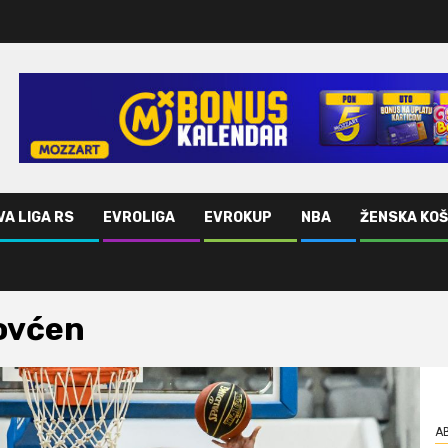
VA LIGA RS
EVROLIGA
EVROKUP
NBA
ŽENSKA KO
ovćen
AB