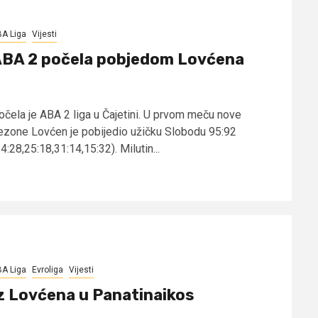
A Liga
Vijesti
BA 2 počela pobjedom Lovćena
očela je ABA 2 liga u Čajetini. U prvom meču nove
ezone Lovćen je pobijedio užičku Slobodu 95:92
4:28,25:18,31:14,15:32). Milutin...
A Liga
Evroliga
Vijesti
z Lovćena u Panatinaikos