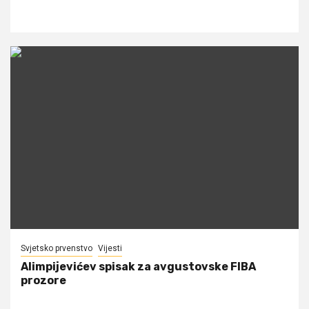
Svjetsko prvenstvo
Vijesti
Alimpijevićev spisak za avgustovske FIBA
prozore