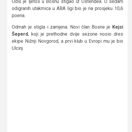
Odiš je ljetos u Bosnu stigao iz Ostendea. U sedam
odigranih utakmica u ABA ligi bio je na prosjeku 10,6
poena.
Odmah je stigla i zamjena. Novi član Bosne je
Kejsi
Šeperd
, koji je prethodne dvije sezone nosio dres
ekipe Nižnji Novgorod, a prvi klub u Evropi mu je bio
Ulcinj.