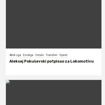
ABA Liga
Evroliga
Ostalo
Transferi
Vijesti
Aleksej Pokuševski potpisao za Lokomotivu