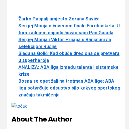
Žarko Paspalj umjesto Zorana Savića
Sergej Monja o čuvenom finalu Eurobasketa: U
tom zadnjem napadu čuvao sam Pau Gasola
Sergej Monja i Viktor Hrijapa u Banjaluci sa
selekcijom Rusije
Slađana Golić: Kad obuče dres ona se pretvara
u superheroja
ANALIZA: ABA liga između talenta i sistemske
krize
Bosna se opet žali na tretman ABA lige: ABA
liga potvrđuje odsustvo bilo kakvog sportskog
značaja takmičenja
About The Author