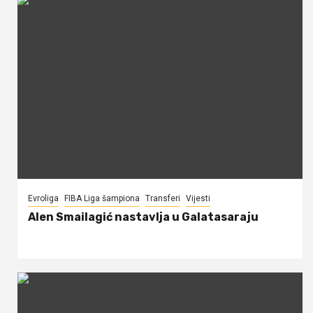
Evroliga
FIBA Liga šampiona
Transferi
Vijesti
Alen Smailagić nastavlja u Galatasaraju