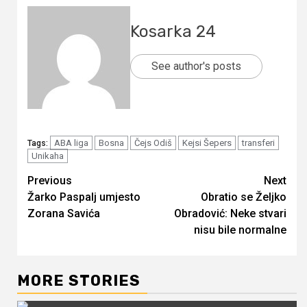
Kosarka 24
See author's posts
ABA liga
Bosna
Čejs Odiš
Kejsi Šepers
transferi
Tags:
Unikaha
Continue
Previous
Next
Žarko Paspalj umjesto
Obratio se Željko
Reading
Zorana Savića
Obradović: Neke stvari
nisu bile normalne
MORE STORIES