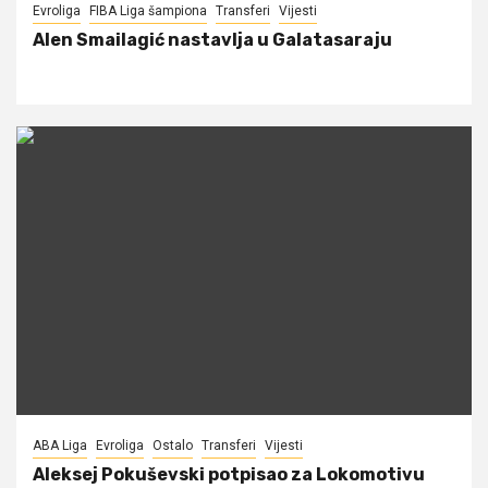
Evroliga
FIBA Liga šampiona
Transferi
Vijesti
Alen Smailagić nastavlja u Galatasaraju
ABA Liga
Evroliga
Ostalo
Transferi
Vijesti
Aleksej Pokuševski potpisao za Lokomotivu