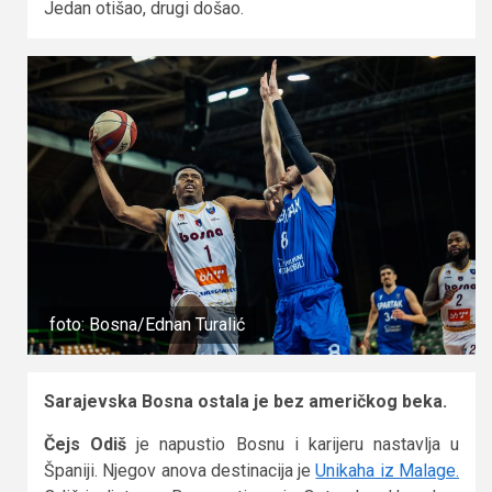
Jedan otišao, drugi došao.
foto: Bosna/Ednan Turalić
Sarajevska Bosna ostala je bez američkog beka.
Čejs Odiš
je napustio Bosnu i karijeru nastavlja u
Španiji. Njegov anova destinacija je
Unikaha iz Malage.