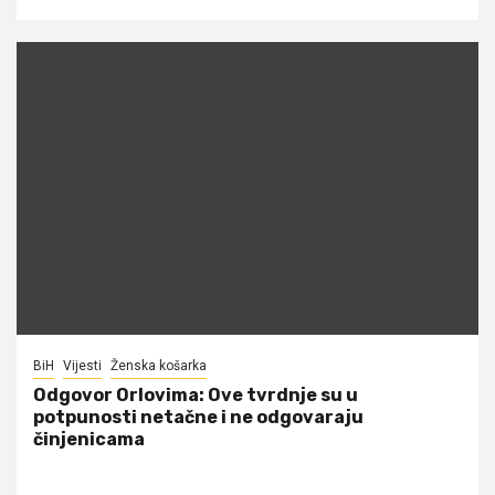
BiH
Vijesti
Ženska košarka
Odgovor Orlovima: ​Ove tvrdnje su u
potpunosti netačne i ne odgovaraju
činjenicama