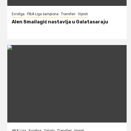
Evroliga
FIBA Liga šampiona
Transferi
Vijesti
Alen Smailagić nastavlja u Galatasaraju
ABA Liga
Evroliga
Ostalo
Transferi
Vijesti