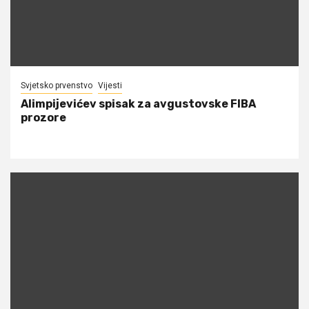
Svjetsko prvenstvo
Vijesti
Alimpijevićev spisak za avgustovske FIBA
prozore