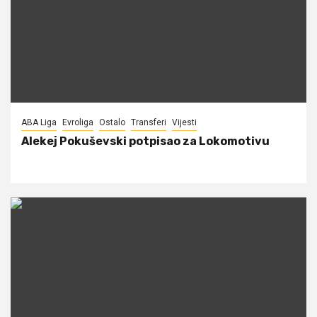
ABA Liga
Evroliga
Ostalo
Transferi
Vijesti
Alekej Pokuševski potpisao za Lokomotivu