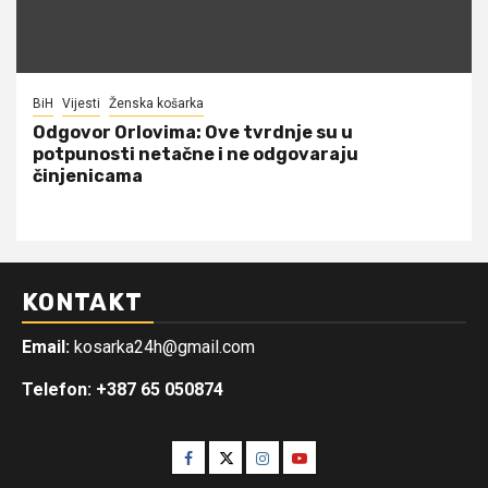
BiH
Vijesti
Ženska košarka
Odgovor Orlovima: ​Ove tvrdnje su u
potpunosti netačne i ne odgovaraju
činjenicama
KONTAKT
Email:
kosarka24h@gmail.com
Telefon: +387 65 050874
Facebook
Twitter
Instagram
Youtube