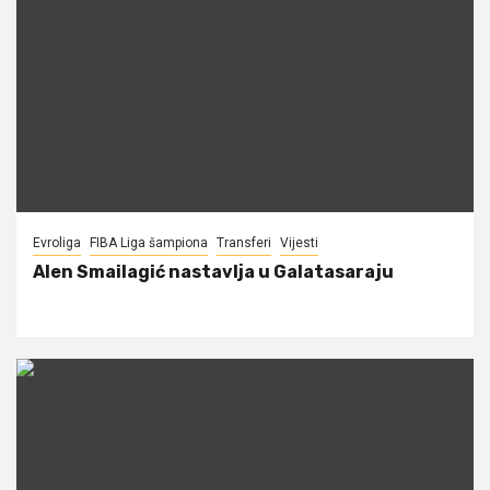
Evroliga
FIBA Liga šampiona
Transferi
Vijesti
Alen Smailagić nastavlja u Galatasaraju