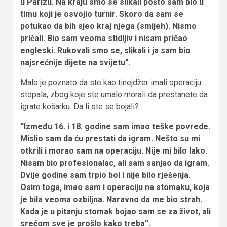
u Parizu. Na kraju smo se slikali pošto sam bio u
timu koji je osvojio turnir. Skoro da sam se
potukao da bih sjeo kraj njega (smijeh). Nismo
pričali. Bio sam veoma stidljiv i nisam pričao
engleski. Rukovali smo se, slikali i ja sam bio
najsrećnije dijete na svijetu”.
Malo je poznato da ste kao tinejdžer imali operaciju
stopala, zbog koje ste umalo morali da prestanete da
igrate košarku. Da li ste se bojali?
“Između 16. i 18. godine sam imao teške povrede.
Mislio sam da ću prestati da igram. Nešto su mi
otkrili i morao sam na operaciju. Nije mi bilo lako.
Nisam bio profesionalac, ali sam sanjao da igram.
Dvije godine sam trpio bol i nije bilo rješenja.
Osim toga, imao sam i operaciju na stomaku, koja
je bila veoma ozbiljna. Naravno da me bio strah.
Kada je u pitanju stomak bojao sam se za život, ali
srećom sve je prošlo kako treba”.