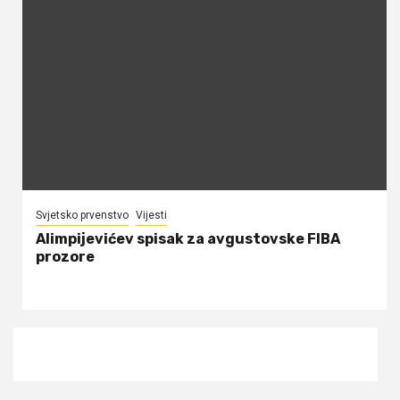
Svjetsko prvenstvo
Vijesti
Alimpijevićev spisak za avgustovske FIBA
prozore