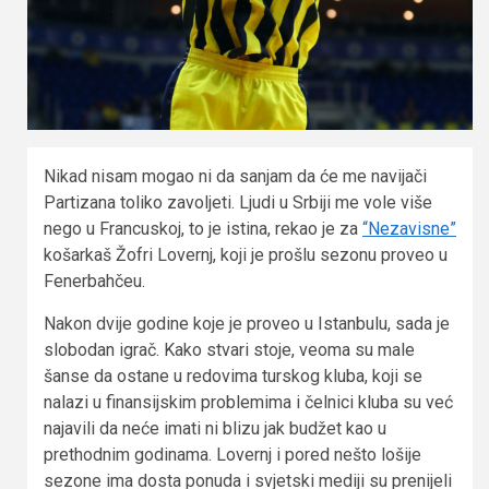
Nikad nisam mogao ni da sanjam da će me navijači
Partizana toliko zavoljeti. Ljudi u Srbiji me vole više
nego u Francuskoj, to je istina, rekao je za
“Nezavisne”
košarkaš Žofri Lovernj, koji je prošlu sezonu proveo u
Fenerbahčeu.
Nakon dvije godine koje je proveo u Istanbulu, sada je
slobodan igrač. Kako stvari stoje, veoma su male
šanse da ostane u redovima turskog kluba, koji se
nalazi u finansijskim problemima i čelnici kluba su već
najavili da neće imati ni blizu jak budžet kao u
prethodnim godinama. Lovernj i pored nešto lošije
sezone ima dosta ponuda i svjetski mediji su prenijeli