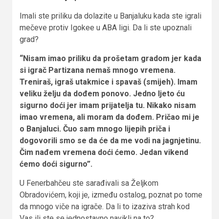
Imali ste priliku da dolazite u Banjaluku kada ste igrali
mečeve protiv Igokee u ABA ligi. Da li ste upoznali
grad?
“Nisam imao priliku da prošetam gradom jer kada
si igrač Partizana nemaš mnogo vremena.
Treniraš, igraš utakmice i spavaš (smijeh). Imam
veliku želju da dođem ponovo. Jedno ljeto ću
sigurno doći jer imam prijatelja tu. Nikako nisam
imao vremena, ali moram da dođem. Pričao mi je
o Banjaluci. Čuo sam mnogo lijepih priča i
dogovorili smo se da će da me vodi na jagnjetinu.
Čim nađem vremena doći ćemo. Jedan vikend
ćemo doći sigurno”.
U Fenerbahčeu ste sarađivali sa Željkom
Obradovićem, koji je, između ostalog, poznat po tome
da mnogo viče na igrače. Da li to izaziva strah kod
Vas ili ste se jednostavno navikli na to?