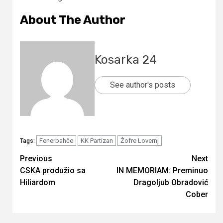
About The Author
Kosarka 24
See author's posts
Fenerbahče
KK Partizan
Žofre Lovernj
Tags:
Continue
Previous
Next
CSKA produžio sa
IN MEMORIAM: Preminuo
Reading
Hiliardom
Dragoljub Obradović
Cober