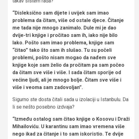
takav sistem rada?
“Disleksično sam dijete i uvijek sam imao
problema da čitam, više od ostale djece. Čitanje
me tada nije mnogo zanimalo. Dule mi je dao
dvije-tri knjige i pročitao sam ih, iako nije bilo
lako. Pošto sam imao problema, knjige sam
“čitao” tako što sam ih slušao. Tu su počeli
problemi, pošto nisam mogao da nađem sve
knjige koje sam želio da pročitam pa sam počeo
da čitam sve više i više. I sada čitam sporije od
većine ljudi, ali je mnogo bolje. Čitam sve više i
više i veoma sam zadovoljan”.
Sigurno ste dosta čitali sada u izolaciji u Istanbulu. Da
li se nešto posebno izdvaja?
“Između ostalog sam čitao knjige o Kosovu i Draži
Mihailoviću. U karantinu sam imao vremena više
nego ikad za čitanje i to sam iskoristio. Te dvije