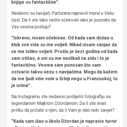
knjige su fantastične”.
Nedavno su navijači Partizana napravili mural u Vašu
čast. Da li ste tako nešto očekivali iako je poznato da
Vas veoma poštuju?
“Iskreno, nisam očekivao. Od kada sam došao u
klub sve više su me voljeli. Nikad nisam sanjao da
će me toliko voljeti. Prošlo je šest godina od kada
sam otišao, a oni su me naslikali na zidu i to je
fantastično. Veoma sam ponosan što sam
ostvario takvu vezu s navijačima. Mogu da kažem
da me ljudi više vole u Srbiji nego u Francuskoj, to
je istina”.
Na Instagramu ste nedavno podijelili fotografiju sa
legendarnim Majklom Džordanom. Da li ste imali
priliku da pričate s njim, da li Vam je dao neki savjet?
“Kada sam išao u školu Džordan je napravio turnir