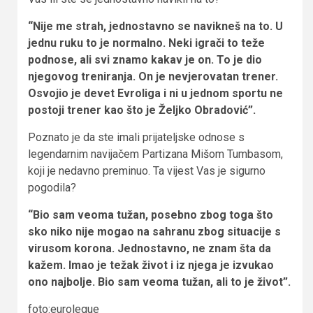
“Nije me strah, jednostavno se navikneš na to. U
jednu ruku to je normalno. Neki igrači to teže
podnose, ali svi znamo kakav je on. To je dio
njegovog treniranja. On je nevjerovatan trener.
Osvojio je devet Evroliga i ni u jednom sportu ne
postoji trener kao što je Željko Obradović”.
Poznato je da ste imali prijateljske odnose s
legendarnim navijačem Partizana Mišom Tumbasom,
koji je nedavno preminuo. Ta vijest Vas je sigurno
pogodila?
“Bio sam veoma tužan, posebno zbog toga što
sko niko nije mogao na sahranu zbog situacije s
virusom korona. Jednostavno, ne znam šta da
kažem. Imao je težak život i iz njega je izvukao
ono najbolje. Bio sam veoma tužan, ali to je život”.
foto:eurolegue