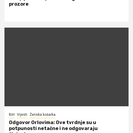
prozore
BiH
Vijesti
Ženska košarka
Odgovor Orlovima: ​Ove tvrdnje su u
potpunosti netačne i ne odgovaraju