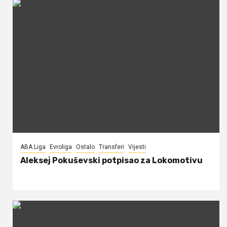
ABA Liga
Evroliga
Ostalo
Transferi
Vijesti
Aleksej Pokuševski potpisao za Lokomotivu