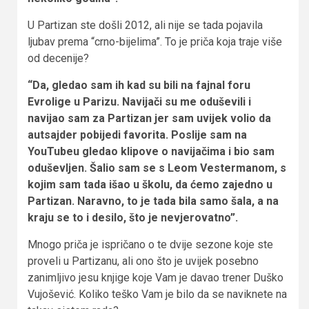
U Partizan ste došli 2012, ali nije se tada pojavila
ljubav prema “crno-bijelima”. To je priča koja traje više
od decenije?
“Da, gledao sam ih kad su bili na fajnal foru
Evrolige u Parizu. Navijači su me oduševili i
navijao sam za Partizan jer sam uvijek volio da
autsajder pobijedi favorita. Poslije sam na
YouTubeu gledao klipove o navijačima i bio sam
oduševljen. Šalio sam se s Leom Vestermanom, s
kojim sam tada išao u školu, da ćemo zajedno u
Partizan. Naravno, to je tada bila samo šala, a na
kraju se to i desilo, što je nevjerovatno”.
Mnogo priča je ispričano o te dvije sezone koje ste
proveli u Partizanu, ali ono što je uvijek posebno
zanimljivo jesu knjige koje Vam je davao trener Duško
Vujošević. Koliko teško Vam je bilo da se naviknete na