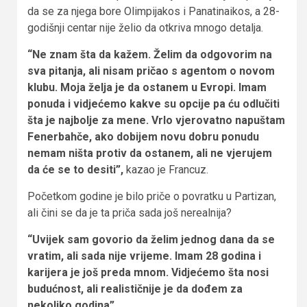
da se za njega bore Olimpijakos i Panatinaikos, a 28-
godišnji centar nije želio da otkriva mnogo detalja.
“Ne znam šta da kažem. Želim da odgovorim na
sva pitanja, ali nisam pričao s agentom o novom
klubu. Moja želja je da ostanem u Evropi. Imam
ponuda i vidjećemo kakve su opcije pa ću odlučiti
šta je najbolje za mene. Vrlo vjerovatno napuštam
Fenerbahče, ako dobijem novu dobru ponudu
nemam ništa protiv da ostanem, ali ne vjerujem
da će se to desiti”,
kazao je Francuz.
Početkom godine je bilo priče o povratku u Partizan,
ali čini se da je ta priča sada još nerealnija?
“Uvijek sam govorio da želim jednog dana da se
vratim, ali sada nije vrijeme. Imam 28 godina i
karijera je još preda mnom. Vidjećemo šta nosi
budućnost, ali realističnije je da dođem za
nekoliko godina”.