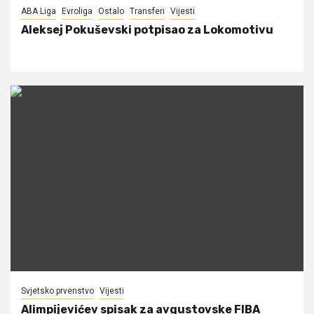
ABA Liga
Evroliga
Ostalo
Transferi
Vijesti
Aleksej Pokuševski potpisao za Lokomotivu
Svjetsko prvenstvo
Vijesti
Alimpijevićev spisak za avgustovske FIBA