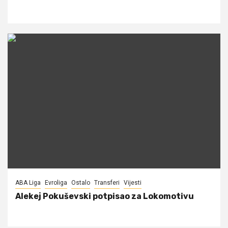
ABA Liga
Evroliga
Ostalo
Transferi
Vijesti
Alekej Pokuševski potpisao za Lokomotivu