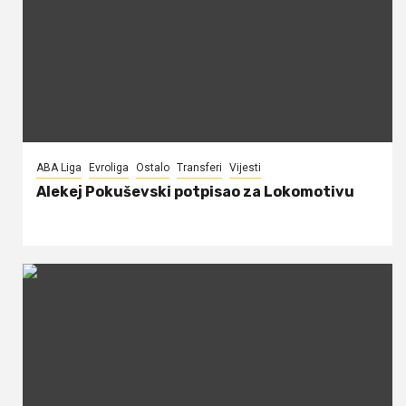
ABA Liga
Evroliga
Ostalo
Transferi
Vijesti
Alekej Pokuševski potpisao za Lokomotivu