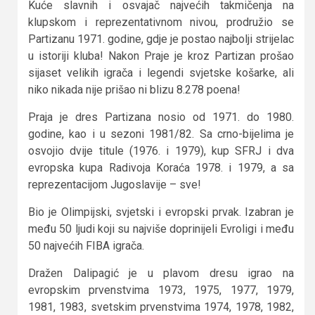
Kuće slavnih i osvajač najvećih takmičenja na
klupskom i reprezentativnom nivou, prodružio se
Partizanu 1971. godine, gdje je postao najbolji strijelac
u istoriji kluba! Nakon Praje je kroz Partizan prošao
sijaset velikih igrača i legendi svjetske košarke, ali
niko nikada nije prišao ni blizu 8.278 poena!
Praja je dres Partizana nosio od 1971. do 1980.
godine, kao i u sezoni 1981/82. Sa crno-bijelima je
osvojio dvije titule (1976. i 1979), kup SFRJ i dva
evropska kupa Radivoja Koraća 1978. i 1979, a sa
reprezentacijom Jugoslavije – sve!
Bio je Olimpijski, svjetski i evropski prvak. Izabran je
među 50 ljudi koji su najviše doprinijeli Evroligi i među
50 najvećih FIBA igrača.
Dražen Dalipagić je u plavom dresu igrao na
evropskim prvenstvima 1973, 1975, 1977, 1979,
1981, 1983, svetskim prvenstvima 1974, 1978, 1982,