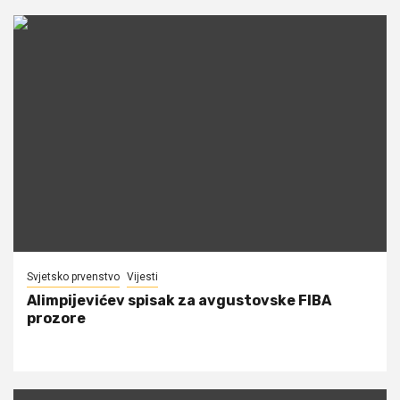
Svjetsko prvenstvo
Vijesti
Alimpijevićev spisak za avgustovske FIBA
prozore