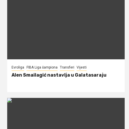
Evroliga
FIBA Liga šampiona
Transferi
Vijesti
Alen Smailagić nastavlja u Galatasaraju