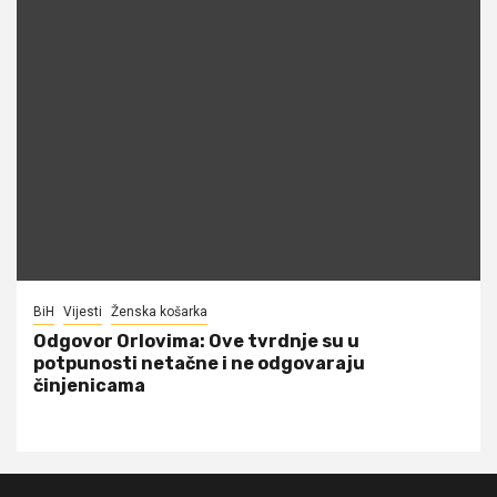
BiH
Vijesti
Ženska košarka
Odgovor Orlovima: ​Ove tvrdnje su u
potpunosti netačne i ne odgovaraju
činjenicama