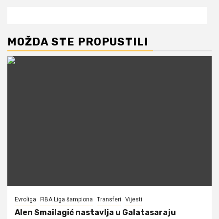
MOŽDA STE PROPUSTILI
Evroliga
FIBA Liga šampiona
Transferi
Vijesti
Alen Smailagić nastavlja u Galatasaraju