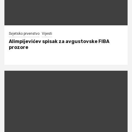
Svjetsko prvenstvo
Vijesti
Alimpijevićev spisak za avgustovske FIBA
prozore