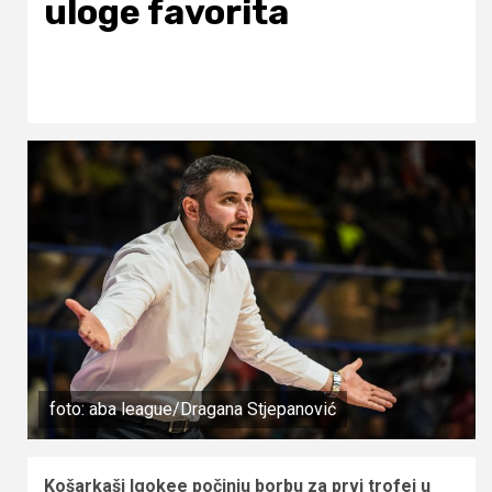
uloge favorita
foto: aba league/Dragana Stjepanović
Košarkaši Igokee počinju borbu za prvi trofej u