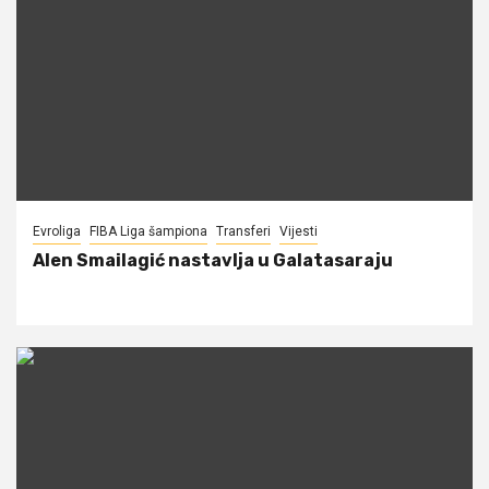
Evroliga
FIBA Liga šampiona
Transferi
Vijesti
Alen Smailagić nastavlja u Galatasaraju