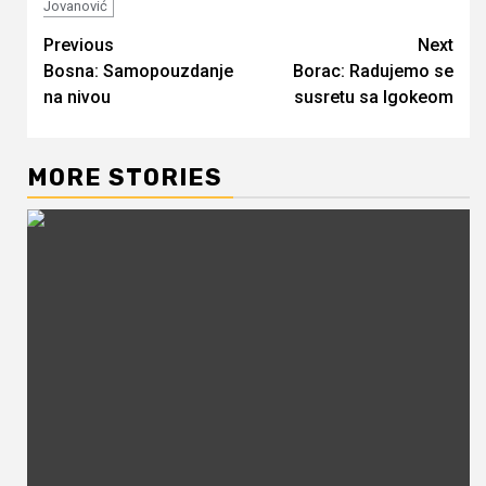
Jovanović
Continue
Previous
Next
Bosna: Samopouzdanje
Borac: Radujemo se
Reading
na nivou
susretu sa Igokeom
MORE STORIES