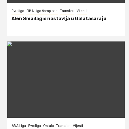
Evroliga
FIBA Liga šampiona
Transferi
Vijesti
Alen Smailagić nastavlja u Galatasaraju
ABA Liga
Evroliga
Ostalo
Transferi
Vijesti