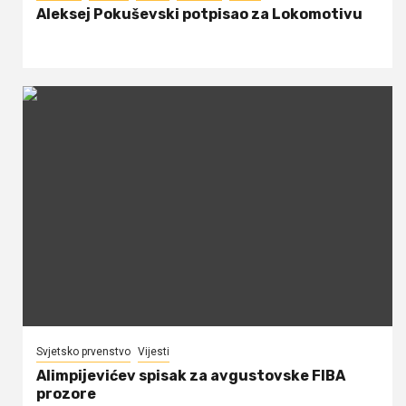
Aleksej Pokuševski potpisao za Lokomotivu
Svjetsko prvenstvo
Vijesti
Alimpijevićev spisak za avgustovske FIBA
prozore