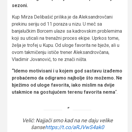
sezoni.
Kup Mirza Delibašić prilika je da Aleksandrovčani
prekinu seriju od 11 poraza u nizu. U meč sa
banjalučkim Borcem ulaze sa kadrovskim problemima
koji su uticali na trenažni proces ekipe. Uprkos tome,
želja je trofej u Kupu. Od uloge favorita ne bježe, ali u
ovom takmičenju ističe trener Aleksandrovčana,
Vladimir Jovanović, to ne znači ništa.
“Idemo motivisani i u kojem god sastavu izađemo
probaćemo da odigramo najbolje što možemo. Ne
bježimo od uloge favorita, iako mislim na dvije
utakmice na gostujućem terenu favorita nema
“.
Velić: Najjači smo kad na ne daju velike
šanse
https://t.co/aRJVwS4ak0