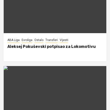
ABA Liga
Evroliga
Ostalo
Transferi
Vijesti
Aleksej Pokuševski potpisao za Lokomotivu