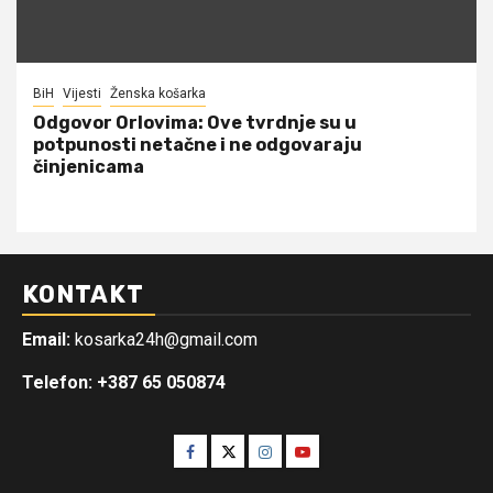
BiH
Vijesti
Ženska košarka
Odgovor Orlovima: ​Ove tvrdnje su u
potpunosti netačne i ne odgovaraju
činjenicama
KONTAKT
Email:
kosarka24h@gmail.com
Telefon: +387 65 050874
Facebook
Twitter
Instagram
Youtube