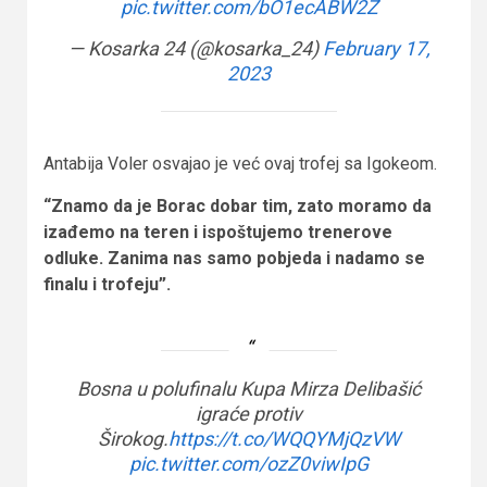
pic.twitter.com/bO1ecABW2Z
— Kosarka 24 (@kosarka_24)
February 17,
2023
Antabija Voler osvajao je već ovaj trofej sa Igokeom.
“Znamo da je Borac dobar tim, zato moramo da
izađemo na teren i ispoštujemo trenerove
odluke. Zanima nas samo pobjeda i nadamo se
finalu i trofeju”.
Bosna u polufinalu Kupa Mirza Delibašić
igraće protiv
Širokog.
https://t.co/WQQYMjQzVW
pic.twitter.com/ozZ0viwIpG