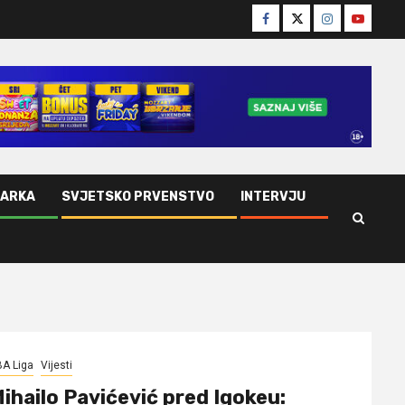
Facebook
Twitter
Instagram
Youtube
ŠARKA
SVJETSKO PRVENSTVO
INTERVJU
A Liga
Vijesti
ihailo Pavićević pred Igokeu: