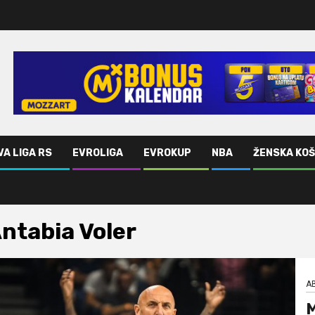
VA LIGA RS
EVROLIGA
EVROKUP
NBA
ŽENSKA KO
ntabia Voler
AB
M