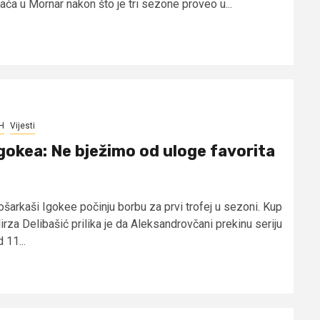
raća u Mornar nakon što je tri sezone proveo u...
H
Vijesti
gokea: Ne bježimo od uloge favorita
ošarkaši Igokee počinju borbu za prvi trofej u sezoni. Kup
irza Delibašić prilika je da Aleksandrovčani prekinu seriju
 11...