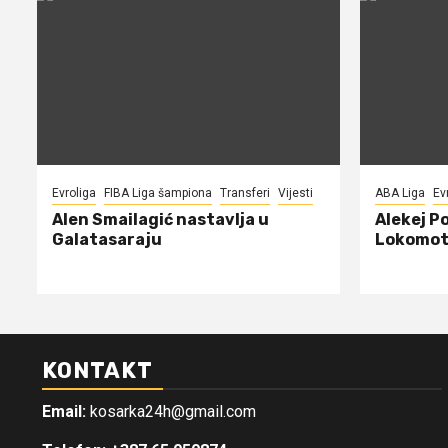
Evroliga
FIBA Liga šampiona
Transferi
Vijesti
ABA Liga
Ev
Alen Smailagić nastavlja u
Alekej P
Galatasaraju
Lokomot
KONTAKT
Email:
kosarka24h@gmail.com