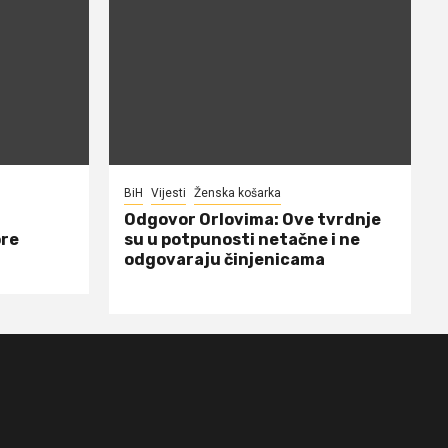
BiH
Vijesti
Ženska košarka
Odgovor Orlovima: ​Ove tvrdnje
ore
su u potpunosti netačne i ne
odgovaraju činjenicama