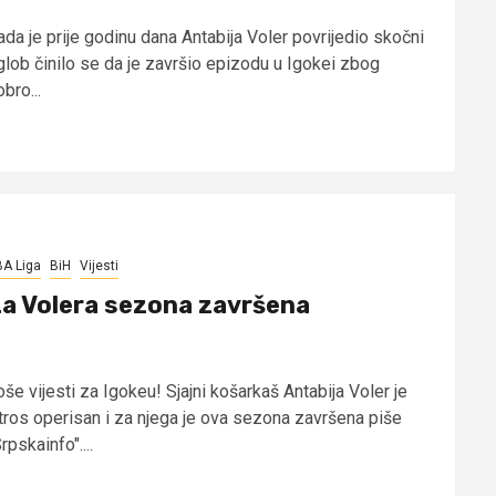
ada je prije godinu dana Antabija Voler povrijedio skočni
glob činilo se da je završio epizodu u Igokei zbog
bro...
A Liga
BiH
Vijesti
a Volera sezona završena
še vijesti za Igokeu! Sjajni košarkaš Antabija Voler je
utros operisan i za njega je ova sezona završena piše
rpskainfo"....