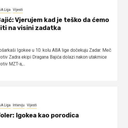
A Liga
Vijesti
ajić: Vjerujem kad je teško da ćemo
iti na visini zadatka
ošarkaši Igokee u 10. kolu ABA lige dočekuju Zadar. Meč
rotiv Zadra ekipi Dragana Bajića dolazi nakon utakmice
otiv MZT-a,...
A Liga
Intervju
Vijesti
oler: Igokea kao porodica