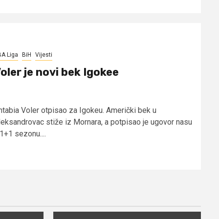
A Liga
BiH
Vijesti
oler je novi bek Igokee
ntabia Voler otpisao za Igokeu. Američki bek u
leksandrovac stiže iz Mornara, a potpisao je ugovor nasu
1+1 sezonu....