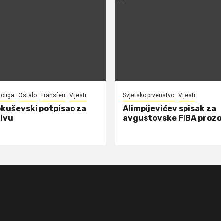
roliga
Ostalo
Transferi
Vijesti
Svjetsko prvenstvo
Vijesti
okuševski potpisao za
Alimpijevićev spisak za
ivu
avgustovske FIBA proz