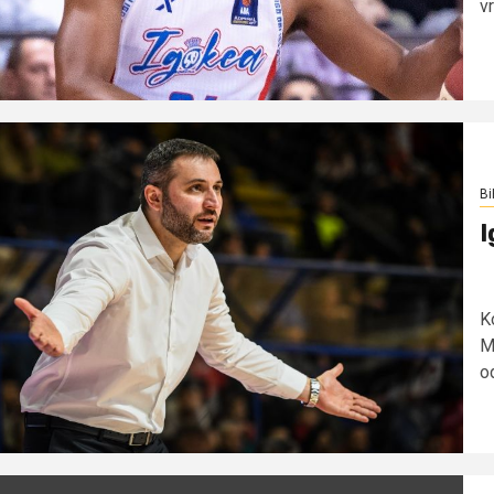
v
Bi
I
K
M
od