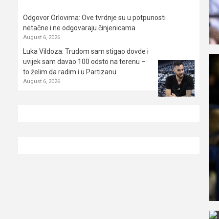
Odgovor Orlovima: ​Ove tvrdnje su u potpunosti
netačne i ne odgovaraju činjenicama
August 6, 2026
Luka Vildoza: Trudom sam stigao dovde i
uvijek sam davao 100 odsto na terenu –
to želim da radim i u Partizanu
August 6, 2026