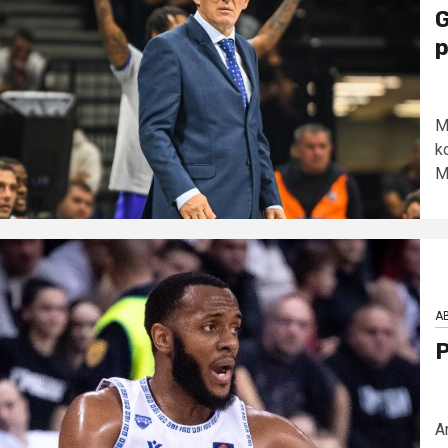
G
p
M
k
Mo
AB
P
A