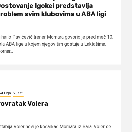
ostovanje Igokei predstavlja
roblem svim klubovima u ABA ligi
ihailo Pavićević trener Mornara govorio je pred meč 10.
ola ABA lige u kojem njegov tim gostuje u Laktašima.
rnar...
A Liga
Vijesti
ovratak Volera
ntabija Voler novi je košarkaš Mornara iz Bara. Voler se