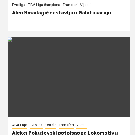
Evroliga
FIBA Liga šampiona
Transferi
Vijesti
Alen Smailagić nastavlja u Galatasaraju
ABA Liga
Evroliga
Ostalo
Transferi
Vijesti
Alekej Pokuševski potpisao za Lokomotivu