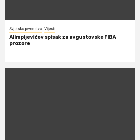
Svjetsko prvenstvo
Vijesti
Alimpijevićev spisak za avgustovske FIBA
prozore