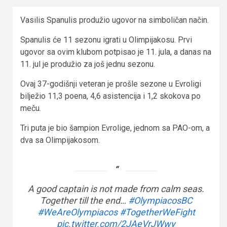
Vasilis Spanulis produžio ugovor na simboličan način.
Spanulis će 11 sezonu igrati u Olimpijakosu. Prvi
ugovor sa ovim klubom potpisao je 11. jula, a danas na
11. jul je produžio za još jednu sezonu.
Ovaj 37-godišnji veteran je prošle sezone u Evroligi
bilježio 11,3 poena, 4,6 asistencija i 1,2 skokova po
meču.
Tri puta je bio šampion Evrolige, jednom sa PAO-om, a
dva sa Olimpijakosom.
A good captain is not made from calm seas.
Together till the end…
#OlympiacosBC
#WeAreOlympiacos
#TogetherWeFight
pic.twitter.com/2JAeVrJWwy