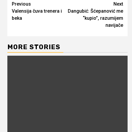
Continue
Previous
Next
Valensija čuva trenera i
Dangubić: Šćepanović me
Reading
beka
“kupio”, razumijem
navijače
MORE STORIES