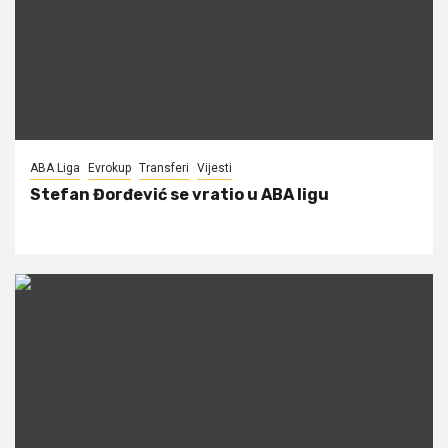
ABA Liga
Evrokup
Transferi
Vijesti
Stefan Đorđević se vratio u ABA ligu