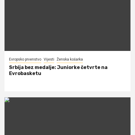
Evropsko prvenstvo
Vijesti
Ženska košarka
Srbija bez medalje: Juniorke četvrte na
Evrobasketu