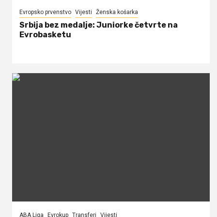
Evropsko prvenstvo
Vijesti
Ženska košarka
Srbija bez medalje: Juniorke četvrte na
Evrobasketu
ABA Liga
Evrokup
Transferi
Vijesti