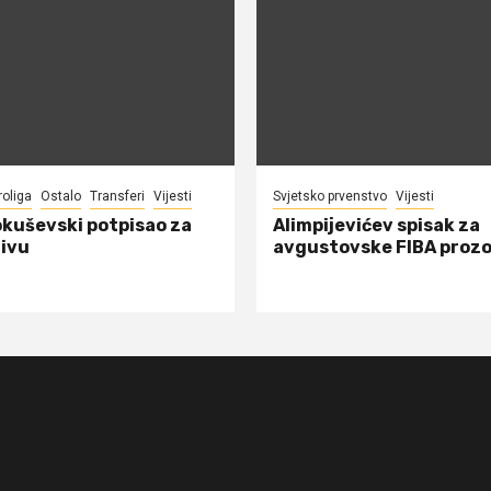
roliga
Ostalo
Transferi
Vijesti
Svjetsko prvenstvo
Vijesti
okuševski potpisao za
Alimpijevićev spisak za
ivu
avgustovske FIBA proz