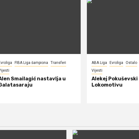
Evroliga
FIBA Liga šampiona
Transferi
ABA Liga
Evroliga
Ostalo
ijesti
Vijesti
Alen Smailagić nastavlja u
Alekej Pokuševski
Galatasaraju
Lokomotivu