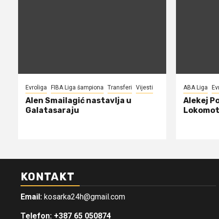
Evroliga
FIBA Liga šampiona
Transferi
Vijesti
ABA Liga
Ev
Alen Smailagić nastavlja u
Alekej P
Galatasaraju
Lokomot
KONTAKT
Email:
kosarka24h@gmail.com
Telefon: +387 65 050874