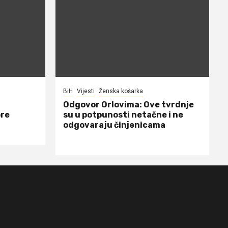
BiH
Vijesti
Ženska košarka
Odgovor Orlovima: ​Ove tvrdnje
ore
su u potpunosti netačne i ne
odgovaraju činjenicama