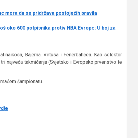
ac mora da se pridržava postojećih pravila
oš oko 600 potpisnika protiv NBA Evrope: U boj za
atinaikosa, Bajerna, Virtusa i Fenerbahčea. Kao selektor
 tri najveća takmičenja (Svjetsko i Evropsko prvenstvo te
 domaćem šampionatu.
vdje