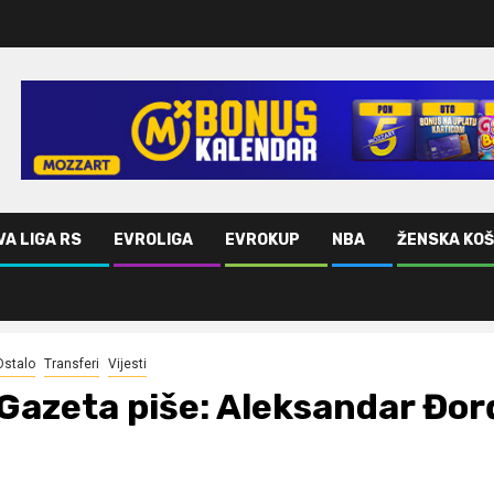
VA LIGA RS
EVROLIGA
EVROKUP
NBA
ŽENSKA KO
Ostalo
Transferi
Vijesti
Gazeta piše: Aleksandar Đorđ