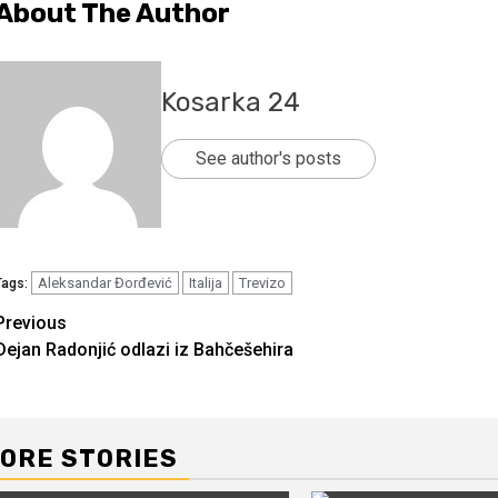
About The Author
Kosarka 24
See author's posts
Aleksandar Đorđević
Italija
Trevizo
Tags:
Continue
Previous
Dejan Radonjić odlazi iz Bahčešehira
Reading
ORE STORIES