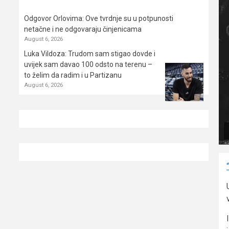
Odgovor Orlovima: ​Ove tvrdnje su u potpunosti
netačne i ne odgovaraju činjenicama
August 6, 2026
Luka Vildoza: Trudom sam stigao dovde i
uvijek sam davao 100 odsto na terenu –
to želim da radim i u Partizanu
August 6, 2026