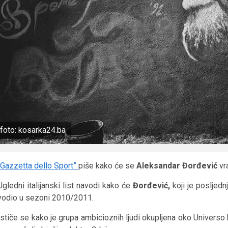
foto: kosarka24.ba
“Gazzetta dello Sport”
piše kako će se
Aleksandar Đorđević
vr
Ugledni italijanski list navodi kako će
Đorđević,
koji je posljed
vodio u sezoni 2010/2011.
Ističe se kako je grupa ambicioznih ljudi okupljena oko Universo