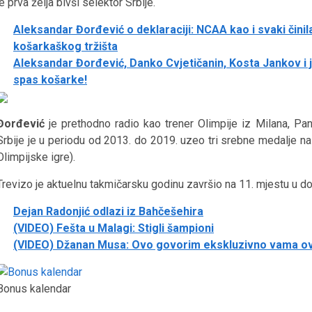
je prva želja bivši selektor Srbije.
Aleksandar Đorđević o deklaraciji: NCAA kao i svaki činil
košarkaškog tržišta
Aleksandar Đorđević, Danko Cvjetičanin, Kosta Jankov i j
spas košarke!
Đorđević
je prethodno radio kao trener Olimpije iz Milana, Pan
Srbije je u periodu od 2013. do 2019. uzeo tri srebne medalje na
Olimpijske igre).
Trevizo je aktuelnu takmičarsku godinu završio na 11. mjestu u
Dejan Radonjić odlazi iz Bahčešehira
(VIDEO) Fešta u Malagi: Stigli šampioni
(VIDEO) Džanan Musa: Ovo govorim ekskluzivno vama o
Bonus kalendar