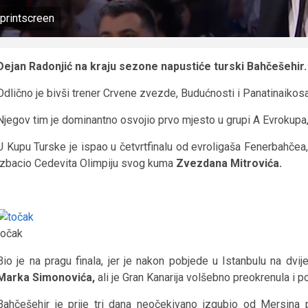
printscreen
Dejan Radonjić na kraju sezone napustiće turski Bahčešehir.
Odlično je bivši trener Crvene zvezde, Budućnosti i Panatinaiko
Njegov tim je dominantno osvojio prvo mjesto u grupi A Evrokupa, a
U Kupu Turske je ispao u četvrtfinalu od evroligaša Fenerbahčea,
izbacio Cedevita Olimpiju svog kuma
Zvezdana Mitrovića.
točak
Bio je na pragu finala, jer je nakon pobjede u Istanbulu na d
Marka Simonovića,
ali je Gran Kanarija volšebno preokrenula i p
Bahčešehir je prije tri dana neočekivano izgubio od Mersina p