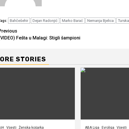
Bahčešehir
Dejan Radonjić
Marko Barać
Nemanja Bjelica
Turska
Tags:
Continue
Previous
(VIDEO) Fešta u Malagi: Stigli šampioni
Reading
ORE STORIES
BiH
Vijesti
Ženska košarka
ABA Liga
Evroliga
Vijesti