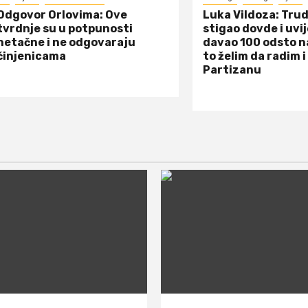
Odgovor Orlovima: ​Ove
Luka Vildoza: Tru
tvrdnje su u potpunosti
stigao dovde i uvi
netačne i ne odgovaraju
davao 100 odsto n
činjenicama
to želim da radim i
Partizanu