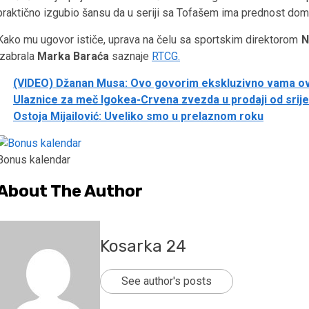
praktično izgubio šansu da u seriji sa Tofašem ima prednost dom
Kako mu ugovor ističe, uprava na čelu sa sportskim direktorom
N
izabrala
Marka Baraća
saznaje
RTCG.
(VIDEO) Džanan Musa: Ovo govorim ekskluzivno vama o
Ulaznice za meč Igokea-Crvena zvezda u prodaji od srij
Ostoja Mijailović: Uveliko smo u prelaznom roku
Bonus kalendar
About The Author
Kosarka 24
See author's posts