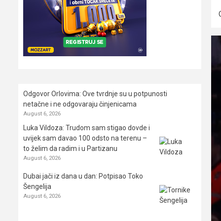
Odgovor Orlovima: ​Ove tvrdnje su u potpunosti
netačne i ne odgovaraju činjenicama
August 6, 2026
Luka Vildoza: Trudom sam stigao dovde i
uvijek sam davao 100 odsto na terenu –
to želim da radim i u Partizanu
August 6, 2026
Dubai jači iz dana u dan: Potpisao Toko
Šengelija
August 6, 2026