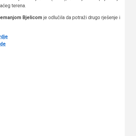
aćeg terena.
emanjom Bjelicom
je odlučila da potraži drugo rješenje i
vdje
ede