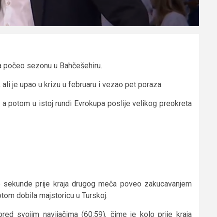
sa počeo sezonu u Bahčešehiru.
li je upao u krizu u februaru i vezao pet poraza.
 a potom u istoj rundi Evrokupa poslije velikog preokreta
vije sekunde prije kraja drugog meča poveo zakucavanjem
otom dobila majstoricu u Turskoj.
red svojim navijačima (60:59), čime je kolo prije kraja