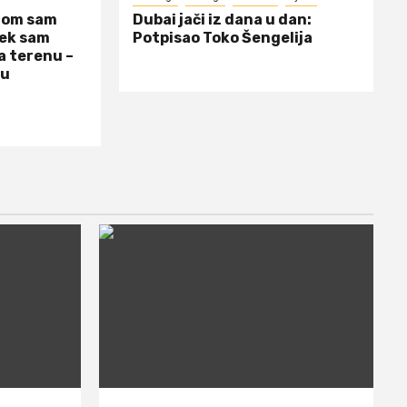
dom sam
Dubai jači iz dana u dan:
jek sam
Potpisao Toko Šengelija
a terenu –
 u