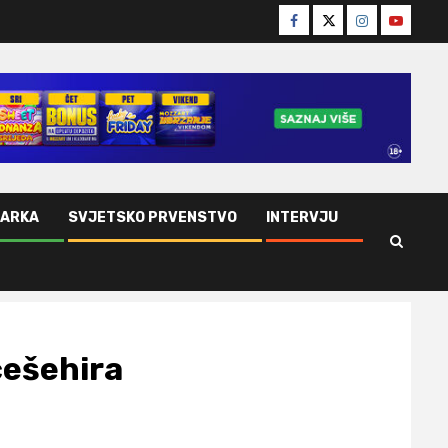
Facebook
Twitter
Instagram
Youtube
ŠARKA
SVJETSKO PRVENSTVO
INTERVJU
češehira