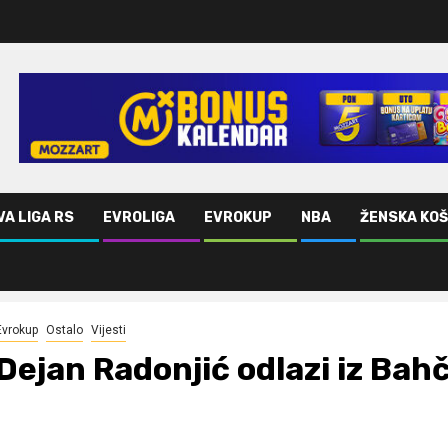
VA LIGA RS
EVROLIGA
EVROKUP
NBA
ŽENSKA KO
Evrokup
Ostalo
Vijesti
Dejan Radonjić odlazi iz Bah