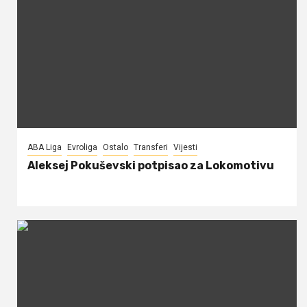
ABA Liga
Evroliga
Ostalo
Transferi
Vijesti
Aleksej Pokuševski potpisao za Lokomotivu