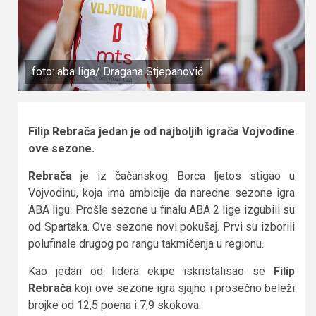
foto: aba liga/ Dragana Stjepanović
Filip Rebrača jedan je od najboljih igrača Vojvodine
ove sezone.
Rebrača
je iz čačanskog Borca ljetos stigao u
Vojvodinu, koja ima ambicije da naredne sezone igra
ABA ligu. Prošle sezone u finalu ABA 2 lige izgubili su
od Spartaka. Ove sezone novi pokušaj. Prvi su izborili
polufinale drugog po rangu takmičenja u regionu.
Kao jedan od lidera ekipe iskristalisao se
Filip
Rebrača
koji ove sezone igra sjajno i prosečno beleži
brojke od 12,5 poena i 7,9 skokova.