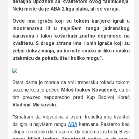
detaljno upoznati sa kvalitetom ovog takmičenja.
Neki misle da je ABA 2 liga slaba, ali se varaju.
Ovde ima igrača koji su tokom karijere igrali u
inostranstvu ili u najvišem rangu jadranskog
karavana i takvi košarkaši znatno doprinose na
kvalitetu. S druge strane ima i onih igrača koji su
željni dokazivanja, pa koriste svaku priliku i svaku
utakmicu da pokažu šta i koliko mogu”.
Stara dama je morala da vrši trenersku rokadu tokom
sezone koju je počeo
Miloš Isakov Kovačević,
da bi
tim preuzeo neposredno pred Kup Radivoj Korać
Vladimir Mirkovski.
“Smatram da Vojvodina u ovom trenutku ima kvalitet
da igra u najvišem rangu
ABA
karavana. Rastemo kao
ekipa i smatram da možemo da budemo još bolji. Bivši