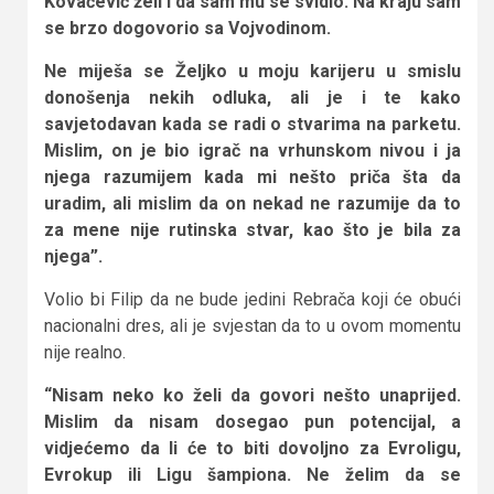
Kovačević želi i da sam mu se svidio. Na kraju sam
se brzo dogovorio sa Vojvodinom.
Ne miješa se Željko u moju karijeru u smislu
donošenja nekih odluka, ali je i te kako
savjetodavan kada se radi o stvarima na parketu.
Mislim, on je bio igrač na vrhunskom nivou i ja
njega razumijem kada mi nešto priča šta da
uradim, ali mislim da on nekad ne razumije da to
za mene nije rutinska stvar, kao što je bila za
njega”.
Volio bi Filip da ne bude jedini Rebrača koji će obući
nacionalni dres, ali je svjestan da to u ovom momentu
nije realno.
“Nisam neko ko želi da govori nešto unaprijed.
Mislim da nisam dosegao pun potencijal, a
vidjećemo da li će to biti dovoljno za Evroligu,
Evrokup ili Ligu šampiona. Ne želim da se