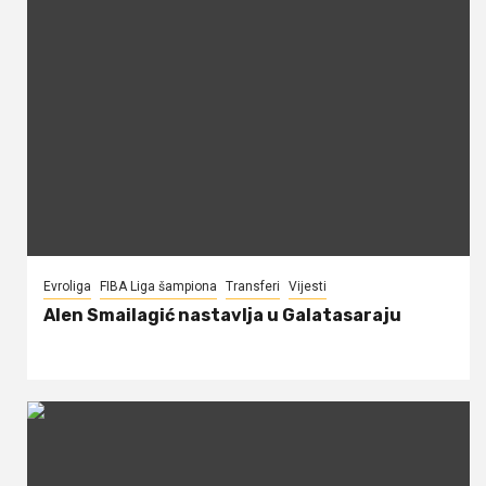
Evroliga
FIBA Liga šampiona
Transferi
Vijesti
Alen Smailagić nastavlja u Galatasaraju