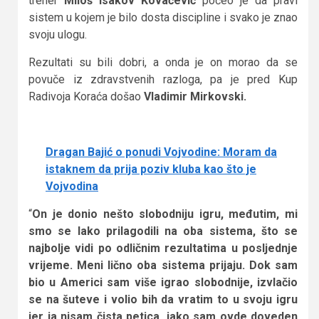
trener
Miloš Isakov Kovačević
počeo je da pravi
sistem u kojem je bilo dosta discipline i svako je znao
svoju ulogu.
Rezultati su bili dobri, a onda je on morao da se
povuče iz zdravstvenih razloga, pa je pred Kup
Radivoja Koraća došao
Vladimir Mirkovski.
Dragan Bajić o ponudi Vojvodine: Moram da
istaknem da prija poziv kluba kao što je
Vojvodina
“
On je donio nešto slobodniju igru, međutim, mi
smo se lako prilagodili na oba sistema, što se
najbolje vidi po odličnim rezultatima u posljednje
vrijeme. Meni lično oba sistema prijaju. Dok sam
bio u Americi sam više igrao slobodnije, izvlačio
se na šuteve i volio bih da vratim to u svoju igru
jer ja nisam čista petica, iako sam ovde doveden