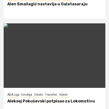
Alen Smailagić nastavlja u Galatasaraju
ABA Liga
Evroliga
Ostalo
Transferi
Vijesti
Aleksej Pokuševski potpisao za Lokomotivu