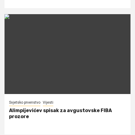
Svjetsko prvenstvo
Vijesti
Alimpijevićev spisak za avgustovske FIBA
prozore