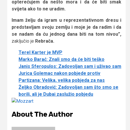
opterećujem da nešto mora i da će biti smak
svijeta ako to ne uradim.
Imam želju da igram u reprezentativnom dresu i
predstavljam svoju zemlju i moje je da radim i da
se nadam da ću jednog dana biti na tom nivou”,
zaključio je
Rebrača.
Terel Karter je MVP
Marko Barać: Znali smo da će biti teško
Janis Sferopulos: Zadovoljan sam i uživao sam
Jurica Golemac nakon pobjede protiv
Partizana: Velika, velika pobjeda za nas
Željko Obradović: Zadovoljan sam što smo se
borili, ali je Dubai zaslužio pobjedu
About The Author