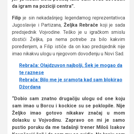
da igram na poziciji centra”.
Filip
je sin nekadašnjeg legendarnog reprezentativca
Jugoslavije i Partizana,
Željka Rebrače
koji je sada
predsjednik Vojvodine. Teško je u igračkom smislu
dostići Željka, pa nema potrebe za bilo kakvim
poređenjem, a Filip ističe da on kao predsjednik nije
imao nikakvu ulogu u njegovom dovođenju u Novi Sad.
Rebrača: Olajdzuvon najbolji, Šek je mogao da
te raznese
Rebrača: Bilo me je sramota kad sam blokirao
Džordana
“Dobio sam znatno drugačiju ulogu od one koju
sam imao u Borcu i kockice su se poklopile. Nije
Željko imao gotovo nikakav značaj u mom
dolasku u Vojvodinu. Zapravo on mi je samo
pustio poruku da me tadašnji trener Miloš Isakov