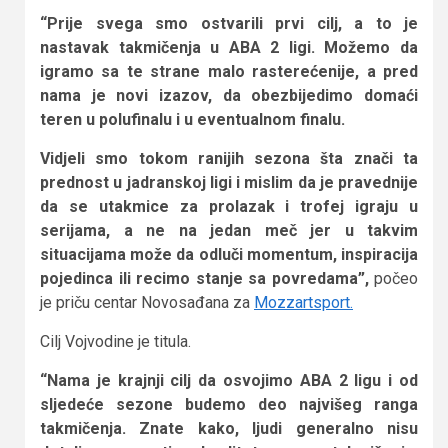
“Prije svega smo ostvarili prvi cilj, a to je
nastavak takmičenja u ABA 2 ligi. Možemo da
igramo sa te strane malo rasterećenije, a pred
nama je novi izazov, da obezbijedimo domaći
teren u polufinalu i u eventualnom finalu.
Vidjeli smo tokom ranijih sezona šta znači ta
prednost u jadranskoj ligi i mislim da je pravednije
da se utakmice za prolazak i trofej igraju u
serijama, a ne na jedan meč jer u takvim
situacijama može da odluči momentum, inspiracija
pojedinca ili recimo stanje sa povredama”,
počeo
je priču centar Novosađana za
Mozzartsport.
Cilj Vojvodine je titula.
“Nama je krajnji cilj da osvojimo ABA 2 ligu i od
sljedeće sezone budemo deo najvišeg ranga
takmičenja. Znate kako, ljudi generalno nisu