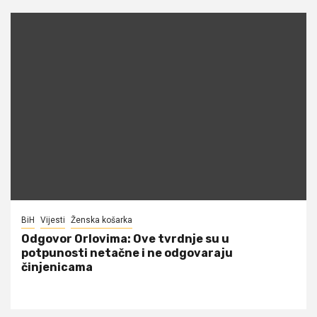
BiH
Vijesti
Ženska košarka
Odgovor Orlovima: ​Ove tvrdnje su u
potpunosti netačne i ne odgovaraju
činjenicama