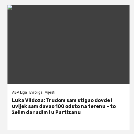
ABA Liga
Evroliga
Vijesti
Luka Vildoza: Trudom sam stigao dovde i
uvijek sam davao 100 odsto na terenu – to
želim da radim i u Partizanu