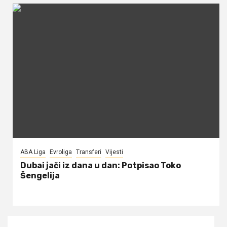
ABA Liga
Evroliga
Transferi
Vijesti
Dubai jači iz dana u dan: Potpisao Toko
Šengelija