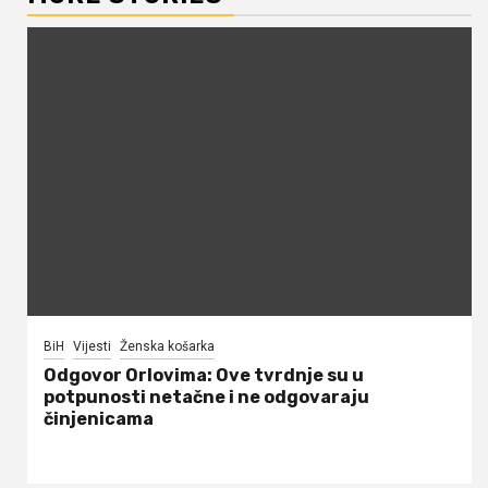
BiH
Vijesti
Ženska košarka
Odgovor Orlovima: ​Ove tvrdnje su u
potpunosti netačne i ne odgovaraju
činjenicama