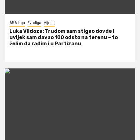
ABA Liga
Evroliga
Vijesti
Luka Vildoza: Trudom sam stigao dovde i
uvijek sam davao 100 odsto na terenu – to
želim da radim i u Partizanu