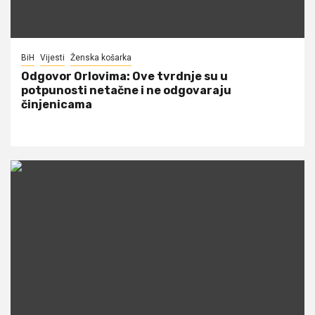
BiH
Vijesti
Ženska košarka
Odgovor Orlovima: ​Ove tvrdnje su u
potpunosti netačne i ne odgovaraju
činjenicama