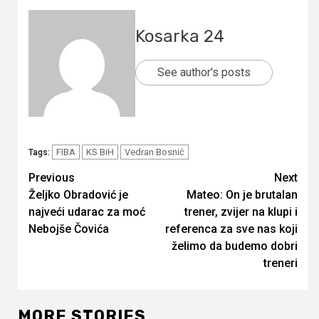
Kosarka 24
See author's posts
FIBA
KS BiH
Vedran Bosnić
Tags:
Continue
Previous
Next
Željko Obradović je
Mateo: On je brutalan
Reading
najveći udarac za moć
trener, zvijer na klupi i
Nebojše Čovića
referenca za sve nas koji
želimo da budemo dobri
treneri
MORE STORIES