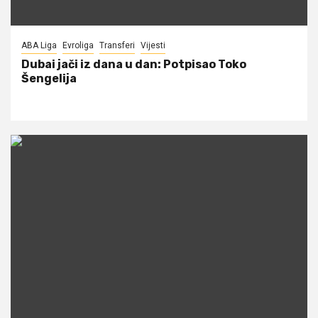
ABA Liga
Evroliga
Transferi
Vijesti
Dubai jači iz dana u dan: Potpisao Toko
Šengelija