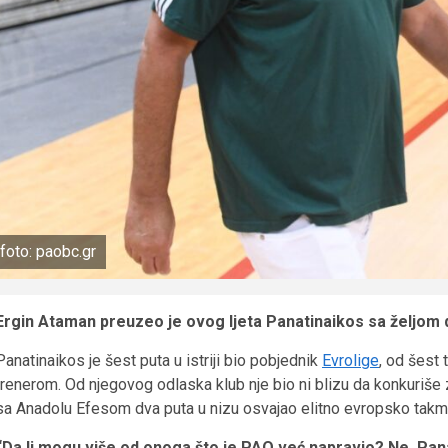
foto: paobc.gr
Ergin Ataman preuzeo je ovog ljeta Panatinaikos sa željom 
Panatinaikos je šest puta u istriji bio pobjednik
Evrolige
, od šest 
trenerom. Od njegovog odlaska klub nje bio ni blizu da konkuriše z
sa Anadolu Efesom dva puta u nizu osvajao elitno evropsko takm
“Da li mogu više od onoga što je PAO već napravio? Ne. Panat