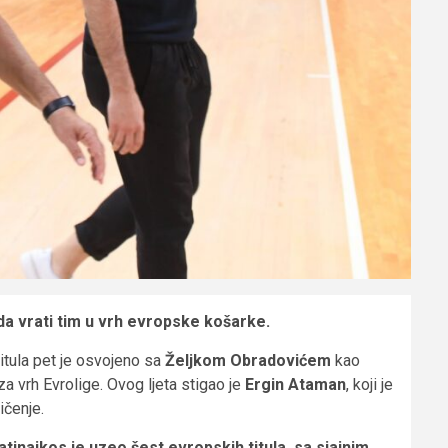
da vrati tim u vrh evropske košarke.
titula pet je osvojeno sa
Željkom Obradovićem
kao
a vrh Evrolige. Ovog ljeta stigao je
Ergin Ataman
, koji je
ičenje.
inaikos je uzeo šest evropskih titula, sa sjajnim