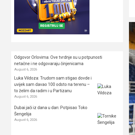
Odgovor Orlovima: ​Ove tvrdnje su u potpunosti
netačne i ne odgovaraju činjenicama
August 6, 2026
Luka Vildoza: Trudom sam stigao dovde i
uvijek sam davao 100 odsto na terenu –
to želim da radim i u Partizanu
August 6, 2026
Dubai jači iz dana u dan: Potpisao Toko
Šengelija
August 6, 2026