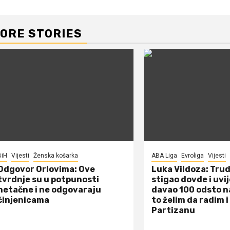
ORE STORIES
BiH
Vijesti
Ženska košarka
ABA Liga
Evroliga
Vijesti
Odgovor Orlovima: ​Ove
Luka Vildoza: Tru
tvrdnje su u potpunosti
stigao dovde i uvi
netačne i ne odgovaraju
davao 100 odsto n
činjenicama
to želim da radim i
Partizanu