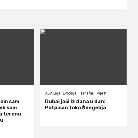
ABA Liga
Evroliga
Transferi
Vijesti
dom sam
Dubai jači iz dana u dan:
jek sam
Potpisao Toko Šengelija
a terenu –
 u