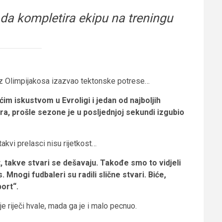
 da kompletira ekipu na treningu
 iz Olimpijakosa izazvao tektonske potrese…
ećim iskustvom u Evroligi i jedan od najboljih
ra, prošle sezone je u posljednjoj sekundi izgubio
akvi prelasci nisu rijetkost…
 takve stvari se dešavaju. Takođe smo to vidjeli
 Mnogi fudbaleri su radili slične stvari. Biće,
port“.
je riječi hvale, mada ga je i malo pecnuo.