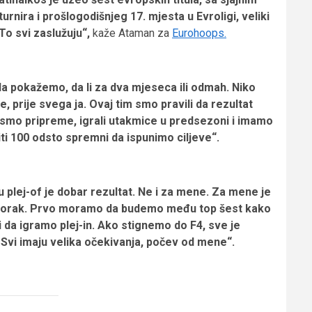
rnira i prošlogodišnjeg 17. mjesta u Evroligi, veliki
To svi zaslužuju“,
kaže Ataman za
Eurohoops.
a pokažemo, da li za dva mjeseca ili odmah. Niko
, prije svega ja. Ovaj tim smo pravili da rezultat
i smo pripreme, igrali utakmice u predsezoni i imamo
ti 100 odsto spremni da ispunimo ciljeve“.
u plej-of je dobar rezultat. Ne i za mene. Za mene je
o korak. Prvo moramo da budemo među top šest kako
i da igramo plej-in. Ako stignemo do F4, sve je
. Svi imaju velika očekivanja, počev od mene“.