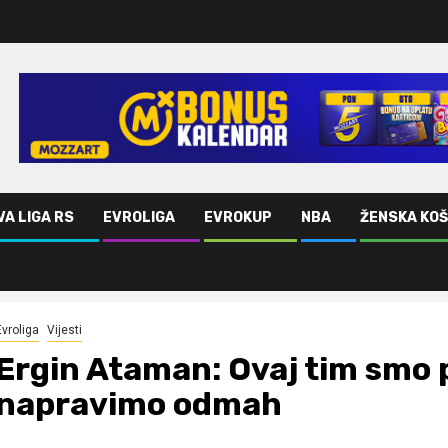
VA LIGA RS
EVROLIGA
EVROKUP
NBA
ŽENSKA KO
ravimo odmah
Evroliga
Vijesti
Ergin Ataman: Ovaj tim smo p
napravimo odmah