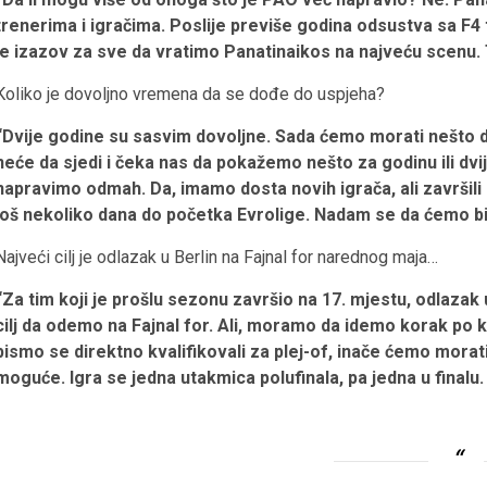
trenerima i igračima. Poslije previše godina odsustva sa F4 tu
je izazov za sve da vratimo Panatinaikos na najveću scenu. 
Koliko je dovoljno vremena da se dođe do uspjeha?
“Dvije godine su sasvim dovoljne. Sada ćemo morati nešto d
neće da sjedi i čeka nas da pokažemo nešto za godinu ili dvije
napravimo odmah. Da, imamo dosta novih igrača, ali završil
još nekoliko dana do početka Evrolige. Nadam se da ćemo bi
Najveći cilj je odlazak u Berlin na Fajnal for narednog maja…
“Za tim koji je prošlu sezonu završio na 17. mjestu, odlazak 
cilj da odemo na Fajnal for. Ali, moramo da idemo korak p
bismo se direktno kvalifikovali za plej-of, inače ćemo morat
moguće. Igra se jedna utakmica polufinala, pa jedna u finalu