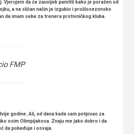
elj. Vjerujem da će zauvijek pamtiti kako je poražen od
ojku, a na sličan način je izgubio i prošlosezonsko
an da imam sebe za trenera protivničkog kluba.
cio FMP
vije godine. Ali, od dana kada sam potpisao za
niko osim Olimpijakosa. Znaju me jako dobro i da
ć da pobeđuje i osvaja.