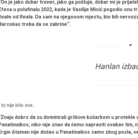
“On je jako dobar trener, jako ga poštuje, dobar mi je prijat
Efesa u polufinalu 2022, kada je Vasilije Micić pogodio onu tr
finale od Reala. Da sam na njegovom mjestu, bio bih nervoz
Barcokas treba da se zabrine“.
Hanlan izba
I to nije bilo sve…
“Znaju dobro da su dominirali grčkom košarkom u protekle d
Panatinaikos, niko nije znao da ćemo napraviti ovakav tim, 
Ergin Ataman nije došao u Panatinaikos samo zbog posla, ve