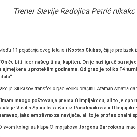
Trener Slavije Radojica Petrić nikako
Među 11 pojačanja ovog leta je i
Kostas Slukas,
čiji je prelazak
“On će biti lider našeg tima, kapiten. On je naš igrač sa najv
plejmejkera u proteklim godinama. Odigrao je toliko F4 turni
titulu“.
Iako je Slukasov transfer digao veliku prašinu, Ataman smatra da t
“Imam mnogo poštovanja prema Olimpijakosu, ali to je sport,
kada je Vasilis Spanulis otišao iz Panatinaikosa u Olimpijakos.
naravno, jako emotivno za navijače, ali to je profesionalni s
O svom kolegi sa klupe Olimpijakosa
Jorgosu Barcokasu
imao 