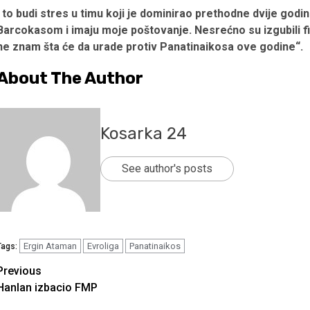
I to budi stres u timu koji je dominirao prethodne dvije god
Barcokasom i imaju moje poštovanje. Nesrećno su izgubili fina
ne znam šta će da urade protiv Panatinaikosa ove godine“.
About The Author
Kosarka 24
See author's posts
Ergin Ataman
Evroliga
Panatinaikos
Tags:
Continue
Previous
Hanlan izbacio FMP
Reading