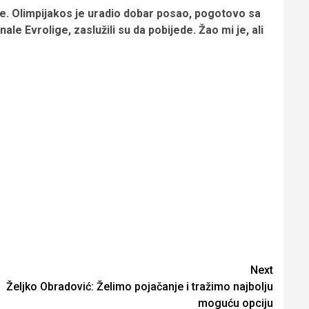
ine. Olimpijakos je uradio dobar posao, pogotovo sa
le Evrolige, zaslužili su da pobijede. Žao mi je, ali
Next
Željko Obradović: Želimo pojačanje i tražimo najbolju
moguću opciju