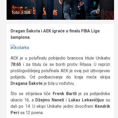
foto: FIBA
Dragan Šakota i AEK igraće u finalu FIBA Lige
šampiona.
AEK je u polufinalu pobijedio branioca titule Unikahu
78:65
i za titulu će se boriti protiv Ritasa. U reprizi
prošlogodišnjeg polufinala AEK je ovaj put izbvojevao
pobjedu. Od podbacivanja do kraja meča ekipa
Dragana Šakote
je bila u vođstvu.
Što se strijelaca tiče
Frenk Bartli
je za pobjednike
ubacio 16, a
Džejms Naneli
i
Lukas Lekavičijus
su
dali po 14. U ekipi Unikahe jedini dvocifreni
Kendrik
Peri
sa 12 poena.