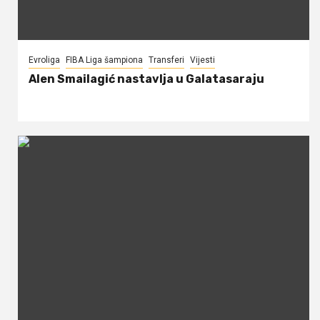
Evroliga
FIBA Liga šampiona
Transferi
Vijesti
Alen Smailagić nastavlja u Galatasaraju