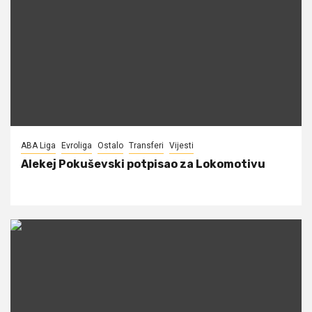
ABA Liga
Evroliga
Ostalo
Transferi
Vijesti
Alekej Pokuševski potpisao za Lokomotivu