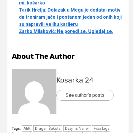
mi, košarko
Tarik Hrelja: Dolazak u Megu je dodatni motiv
da treniram jače i postanem jedan od onih koji
su napravili veliku karijeru
Žarko Milaković: Ne poredi se. Ugledaj se.
About The Author
Kosarka 24
See author's posts
AEK
Dragan Šakota
Džejms Naneli
Fiba Liga
Tags: