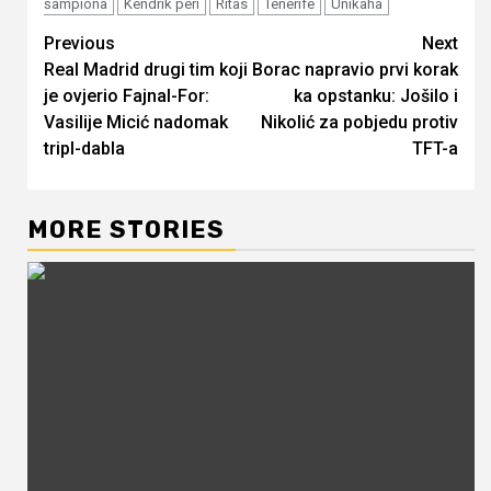
šampiona
Kendrik peri
Ritas
Tenerife
Unikaha
Continue
Previous
Next
Real Madrid drugi tim koji
Borac napravio prvi korak
Reading
je ovjerio Fajnal-For:
ka opstanku: Jošilo i
Vasilije Micić nadomak
Nikolić za pobjedu protiv
tripl-dabla
TFT-a
MORE STORIES