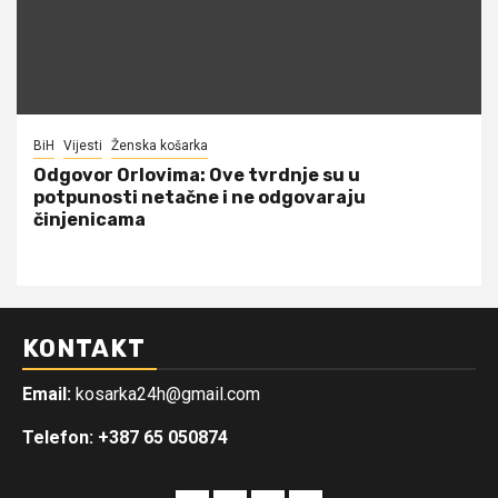
BiH
Vijesti
Ženska košarka
Odgovor Orlovima: ​Ove tvrdnje su u
potpunosti netačne i ne odgovaraju
činjenicama
KONTAKT
Email:
kosarka24h@gmail.com
Telefon: +387 65 050874