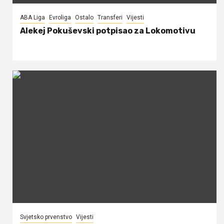
ABA Liga
Evroliga
Ostalo
Transferi
Vijesti
Alekej Pokuševski potpisao za Lokomotivu
Svjetsko prvenstvo
Vijesti