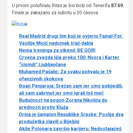
U prvom polufinalu Ritas je bio bolji od Tenerifa
87:69.
Finale je zakazano za subotu u 20 časova.
Real Madrid drugi tim koji je ovjerio Fajnal-For:
Vasilije Micić nadomak tripl-dabla
Nema treninga za vikend: ĐE GORI
Crvena zvezda išla preko 100: Nvora i Karter
“slomili” Ljubljančane
Muhamed Pašalić: Za svaku pohvalu je 19
ofanzivnih skokova
Đoan Penjaroja: Srećan sam jer smo pobijedili,
ali sam zabrinut jer smo igrali loš meč
Budućnost na pogon Zorana Nikolića do
prednosti protiv Kluža
Drina je šampion Republike Srpske: Poslije dva
produžetka slavili u Bijeljini
Akile Polonara završio karijeru: Nedostajaćeš