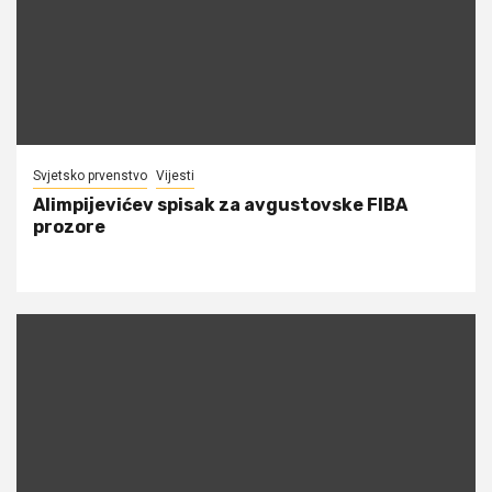
Svjetsko prvenstvo
Vijesti
Alimpijevićev spisak za avgustovske FIBA
prozore