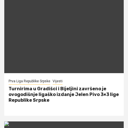
Prva Liga Republike Srpske
Vijesti
Turnirima u Gradišci i Bijeljini završeno je
ovogodišnje ligaško izdanje Jelen Pivo 3×3 lige
Republike Srpske