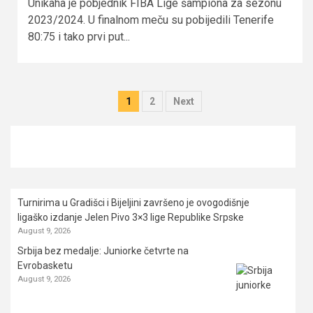
Unikaha je pobjednik FIBA Lige šampiona za sezonu
2023/2024. U finalnom meču su pobijedili Tenerife
80:75 i tako prvi put...
Posts
1
2
Next
pagination
Turnirima u Gradišci i Bijeljini završeno je ovogodišnje
ligaško izdanje Jelen Pivo 3×3 lige Republike Srpske
August 9, 2026
Srbija bez medalje: Juniorke četvrte na
Evrobasketu
August 9, 2026