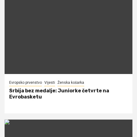
Evropsko prvenstvo
Vijesti
Ženska košarka
Srbija bez medalje: Juniorke četvrte na
Evrobasketu