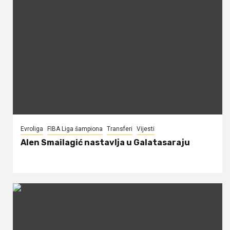
Evroliga
FIBA Liga šampiona
Transferi
Vijesti
Alen Smailagić nastavlja u Galatasaraju