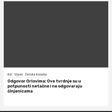
BiH
Vijesti
Ženska košarka
Odgovor Orlovima: ​Ove tvrdnje su u
potpunosti netačne i ne odgovaraju
činjenicama