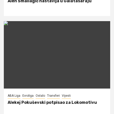
Alen Smailagić nastavlja u Galatasaraju
ABA Liga
Evroliga
Ostalo
Transferi
Vijesti
Alekej Pokuševski potpisao za Lokomotivu