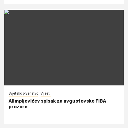
Svjetsko prvenstvo
Vijesti
Alimpijevićev spisak za avgustovske FIBA
prozore