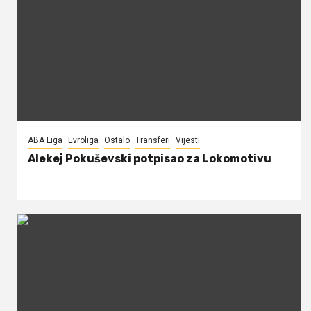
ABA Liga
Evroliga
Ostalo
Transferi
Vijesti
Alekej Pokuševski potpisao za Lokomotivu