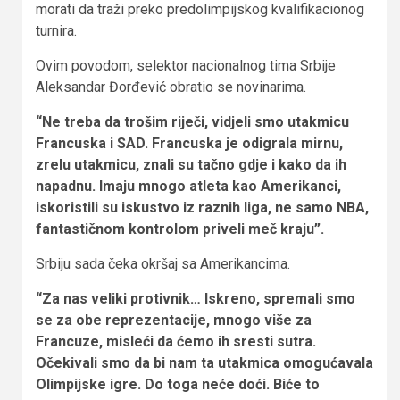
morati da traži preko predolimpijskog kvalifikacionog
turnira.
Ovim povodom, selektor nacionalnog tima Srbije
Aleksandar Đorđević obratio se novinarima.
“Ne treba da trošim riječi, vidjeli smo utakmicu
Francuska i SAD. Francuska je odigrala mirnu,
zrelu utakmicu, znali su tačno gdje i kako da ih
napadnu. Imaju mnogo atleta kao Amerikanci,
iskoristili su iskustvo iz raznih liga, ne samo NBA,
fantastičnom kontrolom priveli meč kraju”.
Srbiju sada čeka okršaj sa Amerikancima.
“Za nas veliki protivnik… Iskreno, spremali smo
se za obe reprezentacije, mnogo više za
Francuze, misleći da ćemo ih sresti sutra.
Očekivali smo da bi nam ta utakmica omogućavala
Olimpijske igre. Do toga neće doći. Biće to