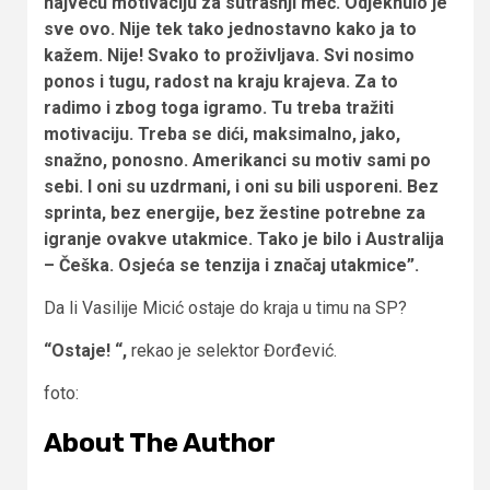
najveću motivaciju za sutrašnji meč. Odjeknulo je
sve ovo. Nije tek tako jednostavno kako ja to
kažem. Nije! Svako to proživljava. Svi nosimo
ponos i tugu, radost na kraju krajeva. Za to
radimo i zbog toga igramo. Tu treba tražiti
motivaciju. Treba se dići, maksimalno, jako,
snažno, ponosno. Amerikanci su motiv sami po
sebi. I oni su uzdrmani, i oni su bili usporeni. Bez
sprinta, bez energije, bez žestine potrebne za
igranje ovakve utakmice. Tako je bilo i Australija
– Češka. Osjeća se tenzija i značaj utakmice”.
Da li Vasilije Micić ostaje do kraja u timu na SP?
“Ostaje! “,
rekao je selektor Đorđević.
foto:
About The Author