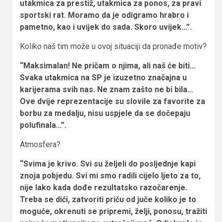
utakmica za prestiž, utakmica za ponos, za pravi
sportski rat. Moramo da je odigramo hrabro i
pametno, kao i uvijek do sada. Skoro uvijek…”.
Koliko naš tim može u ovoj situaciji da pronađe motiv?
“Maksimalan! Ne pričam o njima, ali naš će biti…
Svaka utakmica na SP je izuzetno značajna u
karijerama svih nas. Ne znam zašto ne bi bila…
Ove dvije reprezentacije su slovile za favorite za
borbu za medalju, nisu uspjele da se dočepaju
polufinala…”.
Atmosfera?
“Svima je krivo. Svi su željeli do posljednje kapi
znoja pobjedu. Svi mi smo radili cijelo ljeto za to,
nije lako kada dođe rezultatsko razočarenje.
Treba se dići, zatvoriti priču od juče koliko je to
moguće, okrenuti se pripremi, želji, ponosu, tražiti