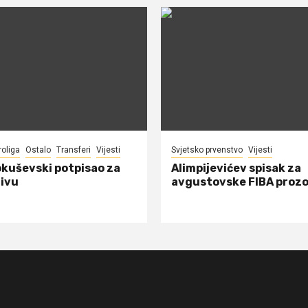
roliga
Ostalo
Transferi
Vijesti
Svjetsko prvenstvo
Vijesti
okuševski potpisao za
Alimpijevićev spisak za
ivu
avgustovske FIBA proz