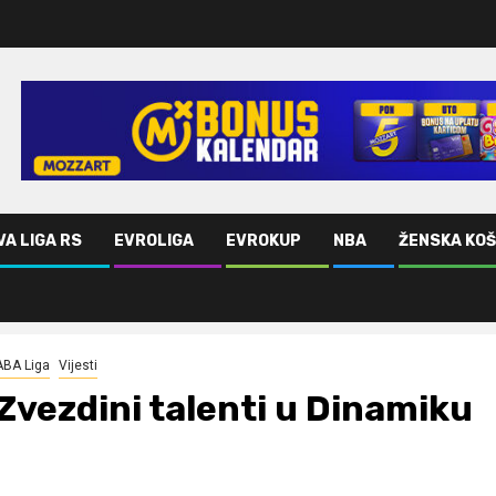
VA LIGA RS
EVROLIGA
EVROKUP
NBA
ŽENSKA KO
ABA Liga
Vijesti
Zvezdini talenti u Dinamiku