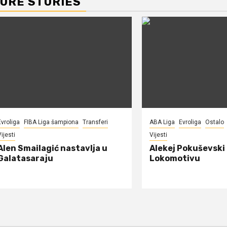
ORE STORIES
Evroliga
FIBA Liga šampiona
Transferi
ABA Liga
Evroliga
Ostalo
ijesti
Vijesti
Alen Smailagić nastavlja u
Alekej Pokuševski
Galatasaraju
Lokomotivu