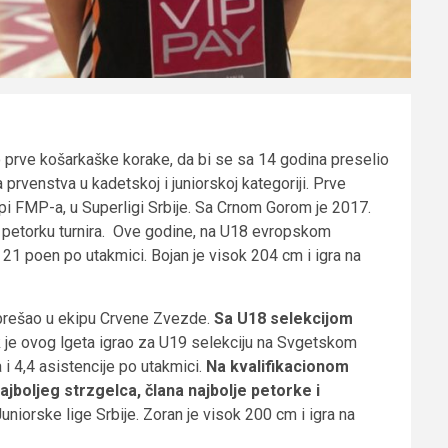
o prve košarkaške korake, da bi se sa 14 godina preselio
rvenstva u kadetskoj i juniorskoj kategoriji. Prve
ipi FMP-a, u Superligi Srbije. Sa Crnom Gorom je 2017.
nu petorku turnira. Ove godine, na U18 evropskom
d 21 poen po utakmici. Bojan je visok 204 cm i igra na
 prešao u ekipu Crvene Zvezde.
Sa U18 selekcijom
 je ovog lgeta igrao za U19 selekciju na Svgetskom
 i 4,4 asistencije po utakmici.
Na kvalifikacionom
ajboljeg strzgelca, člana najbolje petorke i
Juniorske lige Srbije. Zoran je visok 200 cm i igra na