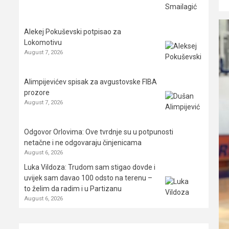
Alekej Pokuševski potpisao za
Lokomotivu
August 7, 2026
Alimpijevićev spisak za avgustovske FIBA
prozore
August 7, 2026
Odgovor Orlovima: ​Ove tvrdnje su u potpunosti
netačne i ne odgovaraju činjenicama
August 6, 2026
Luka Vildoza: Trudom sam stigao dovde i
uvijek sam davao 100 odsto na terenu –
to želim da radim i u Partizanu
August 6, 2026