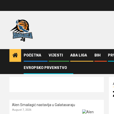
Skip
to
content
POČETNA
VIJESTI
ABA LIGA
BIH
PR
EVROPSKO PRVENSTVO
Home
ABA Liga
Zvezdini talenti u Dinamiku
Alen Smailagić nastavlja u Galatasaraju
August 7, 2026