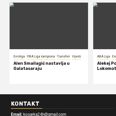
Evroliga
FIBA Liga šampiona
Transferi
Vijesti
ABA Liga
Ev
Alen Smailagić nastavlja u
Alekej P
Galatasaraju
Lokomot
KONTAKT
Email:
kosarka24h@gmail.com