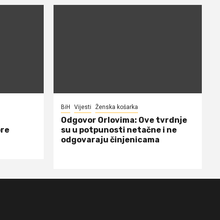
BiH
Vijesti
Ženska košarka
Odgovor Orlovima: ​Ove tvrdnje
ore
su u potpunosti netačne i ne
odgovaraju činjenicama