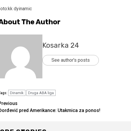
foto:kk dyinamic
About The Author
Kosarka 24
See author's posts
Dinamik
Druga ABA liga
Tags:
Continue
Previous
Đorđević pred Amerikance: Utakmica za ponos!
Reading