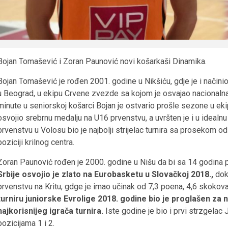
Bojan Tomašević i Zoran Paunović novi košarkaši Dinamika.
Bojan Tomašević je rođen 2001. godine u Nikšiću, gdje je i načini
u Beograd, u ekipu Crvene zvezde sa kojom je osvajao nacionalna p
minute u seniorskoj košarci Bojan je ostvario prošle sezone u ek
osvojio srebrnu medalju na U16 prvenstvu, a uvršten je i u ideal
prvenstvu u Volosu bio je najbolji strijelac turnira sa prosekom o
poziciji krilnog centra.
Zoran Paunović rođen je 2000. godine u Nišu da bi sa 14 godina
Srbije osvojio je zlato na Eurobasketu u Slovačkoj 2018.,
dok
prvenstvu na Kritu, gdge je imao učinak od 7,3 poena, 4,6 skokova
turniru juniorske Evrolige 2018. godine bio je proglašen za n
najkorisnijeg igrača turnira.
Iste godine je bio i prvi strzgelac 
pozicijama 1 i 2.