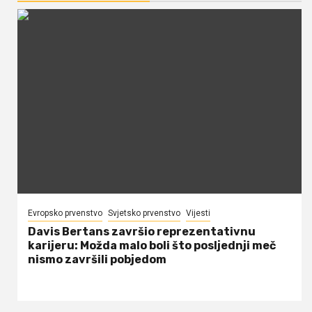
Evropsko prvenstvo
Svjetsko prvenstvo
Vijesti
Davis Bertans završio reprezentativnu
karijeru: Možda malo boli što posljednji meč
nismo završili pobjedom