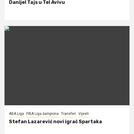
Danijel Tajs u Tel Avivu
ABA Liga
FIBA Liga šampiona
Transferi
Vijesti
Stefan Lazarević novi igrač Spartaka