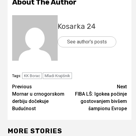
About The Author
Kosarka 24
See author's posts
KK Borac
Mladi Krajišnik
Tags:
Continue
Previous
Next
Mornar u crnogorskom
FIBA LŠ: Igokea počinje
Reading
derbiju dočekuje
gostovanjem bivšem
Budućnost
šampionu Evrope
MORE STORIES