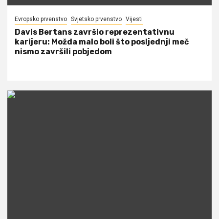
Evropsko prvenstvo
Svjetsko prvenstvo
Vijesti
Davis Bertans završio reprezentativnu
karijeru: Možda malo boli što posljednji meč
nismo završili pobjedom