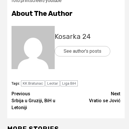
foto:printscreen/youtube
About The Author
Kosarka 24
See author's posts
KK Bratunac
Leotar
Liga BiH
Tags:
Continue
Previous
Next
Srbija u Gruziji, BiH u
Vratio se Jović
Reading
Letoniji
MORE STORIES