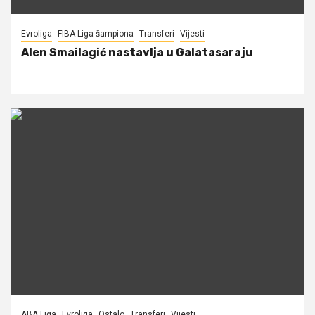
Evroliga
FIBA Liga šampiona
Transferi
Vijesti
Alen Smailagić nastavlja u Galatasaraju
ABA Liga
Evroliga
Ostalo
Transferi
Vijesti