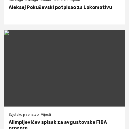
Aleksej Pokuševski potpisao za Lokomotivu
Svjetsko prvenstvo
Vijesti
Alimpijevićev spisak za avgustovske FIBA
prozore