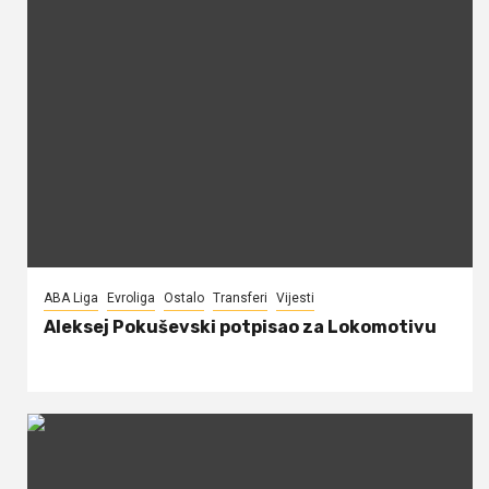
ABA Liga
Evroliga
Ostalo
Transferi
Vijesti
Aleksej Pokuševski potpisao za Lokomotivu