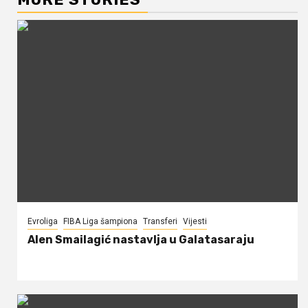
Evroliga
FIBA Liga šampiona
Transferi
Vijesti
Alen Smailagić nastavlja u Galatasaraju