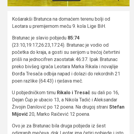
Košarakši Bratunca na domaćem terenu bolji od
Leotara u premijеrnom meču 9. kola Lige BiH.
Bratunac je slavio pobjedu
85:74
(23:10,19:17,26:23,17:24). Bratunac je vodio od
početka do kraja, a gosti su serijom u trećoj četvrtini
prišli na jednocifren zaostatak 46:37. Ipak Bratunac
preko bivšeg igrača Leotara Marka Rikala i novajlije
Đorđa Tresača odbija napad i dolazi do rekordnih 21
poen razlike (64:43) i rješava meč.
U pobjedničkom timu
Rikalo i Tresač
su dali po 16,
Dejan Ćup je ubacio 13, a Nikola Tadić i Aleksandar
Živojin Danilović po 12 poena. Na drugoj strani
Stefan
Mijović
20, Marko Raičević 12 poena.
Ovo je za Bratunac bila druga pobjeda iz šest
odigranih mečeva, dok Leotar ima četiri pobjede i isto