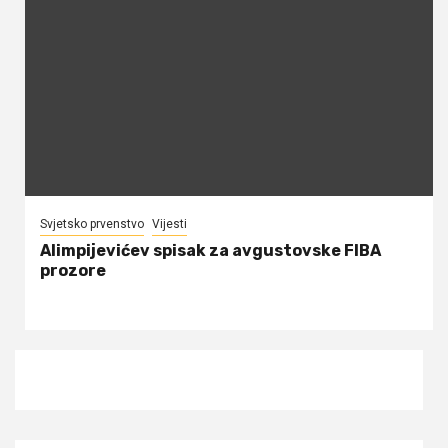
Svjetsko prvenstvo
Vijesti
Alimpijevićev spisak za avgustovske FIBA
prozore