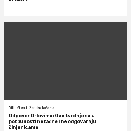
BiH
Vijesti
Ženska košarka
Odgovor Orlovima: ​Ove tvrdnje su u
potpunosti netačne i ne odgovaraju
činjenicama