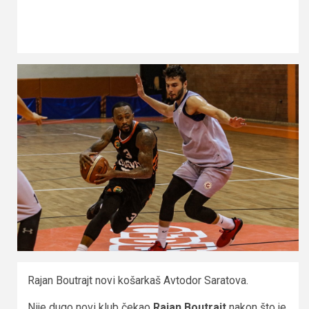
Rajan Boutrajt novi košarkaš Avtodor Saratova.
Nije dugo novi klub čekao
Rajan Boutrajt
nakon što je