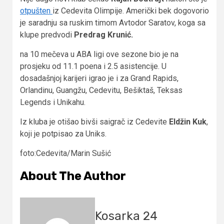
otpušten
iz Cedevita Olimpije. Američki bek dogovorio
je saradnju sa ruskim timom Avtodor Saratov, koga sa
klupe predvodi
Predrag Krunić.
na 10 mečeva u ABA ligi ove sezone bio je na
prosjeku od 11.1 poena i 2.5 asistencije. U
dosadašnjoj karijeri igrao je i za Grand Rapids,
Orlandinu, Guangžu, Cedevitu, Bešiktaš, Teksas
Legends i Unikahu.
Iz kluba je otišao bivši saigrač iz Cedevite
Eldžin Kuk
,
koji je potpisao za Uniks.
foto:Cedevita/Marin Sušić
About The Author
Kosarka 24