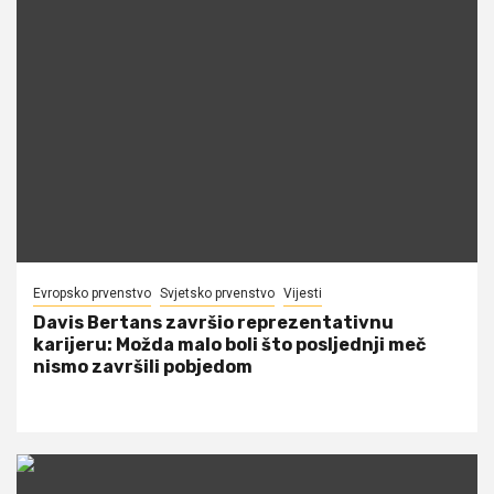
Evropsko prvenstvo
Svjetsko prvenstvo
Vijesti
Davis Bertans završio reprezentativnu
karijeru: Možda malo boli što posljednji meč
nismo završili pobjedom