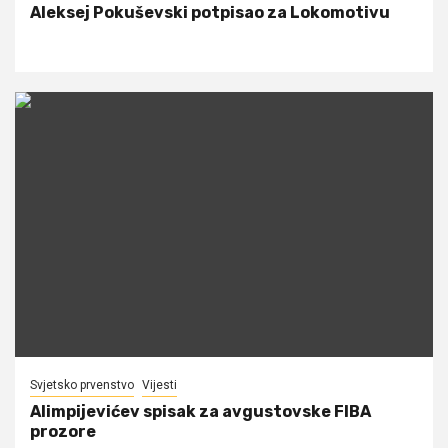
Aleksej Pokuševski potpisao za Lokomotivu
Svjetsko prvenstvo
Vijesti
Alimpijevićev spisak za avgustovske FIBA
prozore