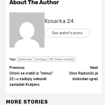
About The Author
Kosarka 24
See author's posts
Baskonija
Evroliga
KK Crvena zvezda
Tags:
Continue
Previous
Next
Orlovi se vratili iz “minus”
Dino Radončić je
Reading
22 i u zadnjoj sekundi
slobodan igrač
savladali Kraljevo
MORE STORIES