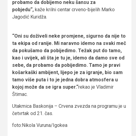
probamo da dobijemo neku šansu za
pobjedu“,
kaže krilni centar crveno-bijelih Marko
Jagodić Kuridža.
“Oni su doživeli neke promjene, sigurno da nije to
ta ekipa od ranije. Mi naravno idemo na svaki meč
da pokušamo da pobijedimo. Težak put do tamo,
kao i uvijek, ali šta je tu je, idemo da damo sve od
sebe, da probamo da pobijedimo. Tamo je pravi
košarkaški ambijent, lijepo je za igranje, bio sam
tamo više puta i to je jedna dobra atmosfera u
kojoj može da se igra super.“
rekao je Vladimir
Štimac.
Utakmica Baskonija – Crvena zvezda na programu je u
četvrtak od 21. čas.
foto:Nikola Vuruna/Igokea