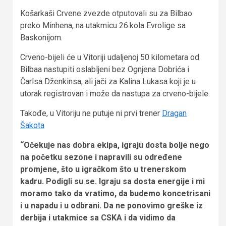
Košarkaši Crvene zvezde otputovali su za Bilbao
preko Minhena, na utakmicu 26.kola Evrolige sa
Baskonijom.
Crveno-bijeli će u Vitoriji udaljenoj 50 kilometara od
Bilbaa nastupiti oslabljeni bez Ognjena Dobrića i
Čarlsa Dženkinsa, ali jači za Kalina Lukasa koji je u
utorak registrovan i može da nastupa za crveno-bijele.
Takođe, u Vitoriju ne putuje ni prvi trener
Dragan
Šakota
“Očekuje nas dobra ekipa, igraju dosta bolje nego
na početku sezone i napravili su određene
promjene, što u igračkom što u trenerskom
kadru. Podigli su se. Igraju sa dosta energije i mi
moramo tako da vratimo, da budemo koncetrisani
i u napadu i u odbrani. Da ne ponovimo greške iz
derbija i utakmice sa CSKA i da vidimo da