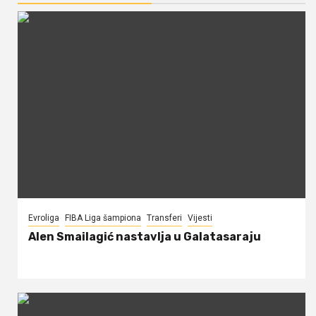
Evroliga
FIBA Liga šampiona
Transferi
Vijesti
Alen Smailagić nastavlja u Galatasaraju