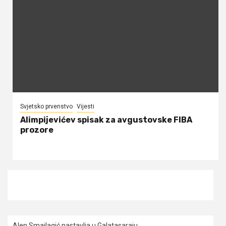
Svjetsko prvenstvo
Vijesti
Alimpijevićev spisak za avgustovske FIBA
prozore
Alen Smailagić nastavlja u Galatasaraju