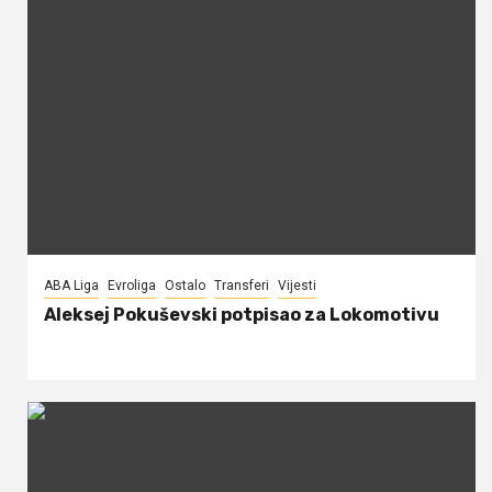
ABA Liga
Evroliga
Ostalo
Transferi
Vijesti
Aleksej Pokuševski potpisao za Lokomotivu