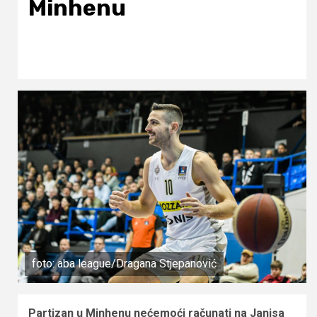
Minhenu
foto: aba league/Dragana Stjepanović
Partizan u Minhenu nećemoći računati na Janisa