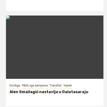
Evroliga
FIBA Liga šampiona
Transferi
Vijesti
Alen Smailagić nastavlja u Galatasaraju