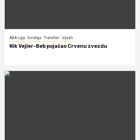
ABA Liga
Evroliga
Transferi
Vijesti
Nik Vejler-Beb pojačao Crvenu zvezdu