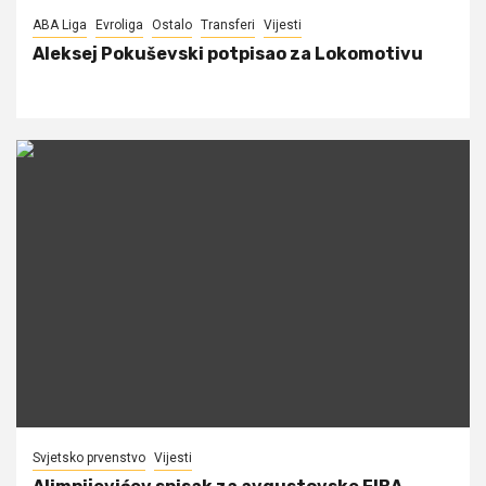
ABA Liga
Evroliga
Ostalo
Transferi
Vijesti
Aleksej Pokuševski potpisao za Lokomotivu
Svjetsko prvenstvo
Vijesti