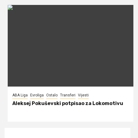
ABA Liga
Evroliga
Ostalo
Transferi
Vijesti
Aleksej Pokuševski potpisao za Lokomotivu