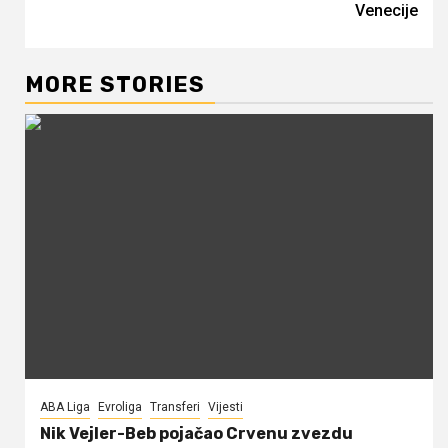
Venecije
MORE STORIES
ABA Liga
Evroliga
Transferi
Vijesti
Nik Vejler-Beb pojačao Crvenu zvezdu