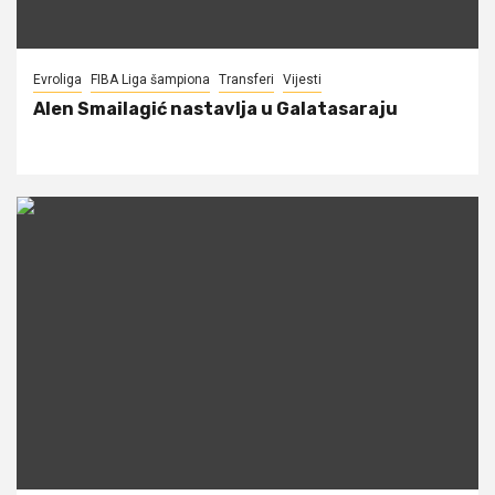
Evroliga
FIBA Liga šampiona
Transferi
Vijesti
Alen Smailagić nastavlja u Galatasaraju