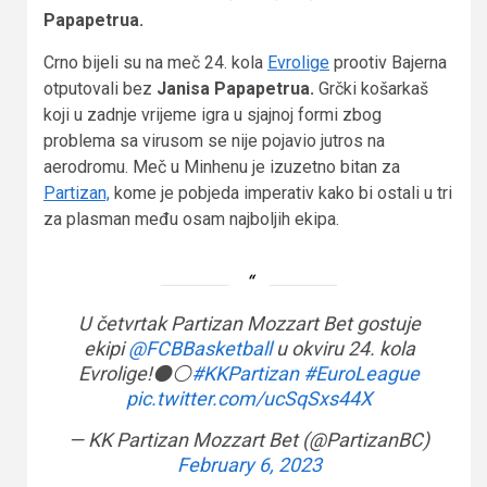
Papapetrua.
Crno bijeli su na meč 24. kola
Evrolige
prootiv Bajerna
otputovali bez
Janisa Papapetrua.
Grčki košarkaš
koji u zadnje vrijeme igra u sjajnoj formi zbog
problema sa virusom se nije pojavio jutros na
aerodromu. Meč u Minhenu je izuzetno bitan za
Partizan,
kome je pobjeda imperativ kako bi ostali u tri
za plasman među osam najboljih ekipa.
U četvrtak Partizan Mozzart Bet gostuje
ekipi
@FCBBasketball
u okviru 24. kola
Evrolige!⚫️⚪️
#KKPartizan
#EuroLeague
pic.twitter.com/ucSqSxs44X
— KK Partizan Mozzart Bet (@PartizanBC)
February 6, 2023