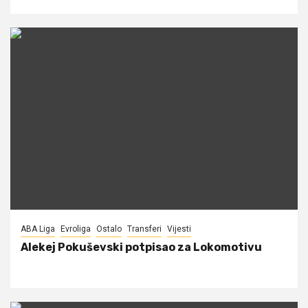
ABA Liga
Evroliga
Ostalo
Transferi
Vijesti
Alekej Pokuševski potpisao za Lokomotivu