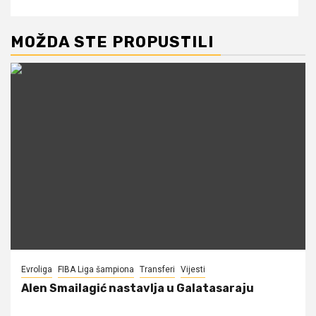
MOŽDA STE PROPUSTILI
Evroliga
FIBA Liga šampiona
Transferi
Vijesti
Alen Smailagić nastavlja u Galatasaraju