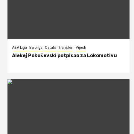
ABA Liga
Evroliga
Ostalo
Transferi
Vijesti
Alekej Pokuševski potpisao za Lokomotivu