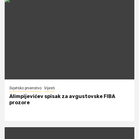
Svjetsko prvenstvo
Vijesti
Alimpijevićev spisak za avgustovske FIBA
prozore