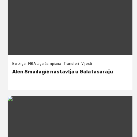
Evroliga
FIBA Liga šampiona
Transferi
Vijesti
Alen Smailagić nastavlja u Galatasaraju