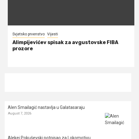
Svjetsko prvenstvo
Vijesti
Alimpijevićev spisak za avgustovske FIBA
prozore
Alen Smailagić nastavlja u Galatasaraju
August 7, 2026
Alekej Pokuševski potpisao za Lokomotivu