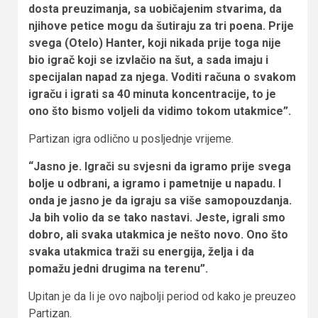
dosta preuzimanja, sa uobičajenim stvarima, da
njihove petice mogu da šutiraju za tri poena. Prije
svega (Otelo) Hanter, koji nikada prije toga nije
bio igrač koji se izvlačio na šut, a sada imaju i
specijalan napad za njega. Voditi računa o svakom
igraču i igrati sa 40 minuta koncentracije, to je
ono što bismo voljeli da vidimo tokom utakmice”.
Partizan igra odlično u posljednje vrijeme.
“Jasno je. Igrači su svjesni da igramo prije svega
bolje u odbrani, a igramo i pametnije u napadu. I
onda je jasno je da igraju sa više samopouzdanja.
Ja bih volio da se tako nastavi. Jeste, igrali smo
dobro, ali svaka utakmica je nešto novo. Ono što
svaka utakmica traži su energija, želja i da
pomažu jedni drugima na terenu”.
Upitan je da li je ovo najbolji period od kako je preuzeo
Partizan.