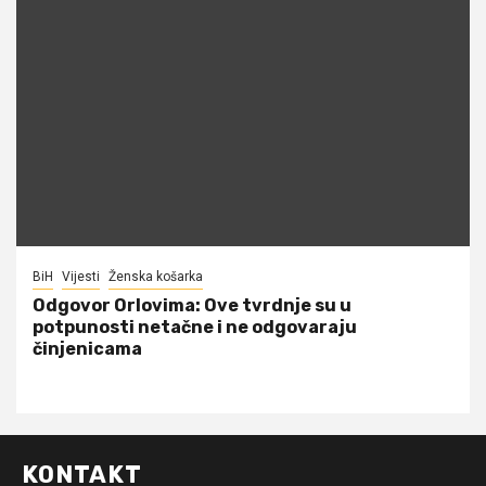
BiH
Vijesti
Ženska košarka
Odgovor Orlovima: ​Ove tvrdnje su u
potpunosti netačne i ne odgovaraju
činjenicama
KONTAKT