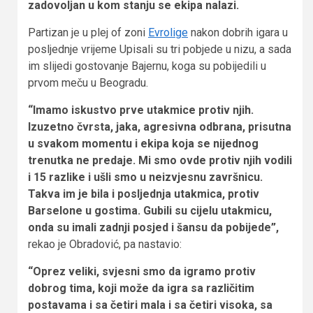
zadovoljan u kom stanju se ekipa nalazi.
Partizan je u plej of zoni
Evrolige
nakon dobrih igara u
posljednje vrijeme Upisali su tri pobjede u nizu, a sada
im slijedi gostovanje Bajernu, koga su pobijedili u
prvom meču u Beogradu.
“Imamo iskustvo prve utakmice protiv njih.
Izuzetno čvrsta, jaka, agresivna odbrana, prisutna
u svakom momentu i ekipa koja se nijednog
trenutka ne predaje. Mi smo ovde protiv njih vodili
i 15 razlike i ušli smo u neizvjesnu završnicu.
Takva im je bila i posljednja utakmica, protiv
Barselone u gostima. Gubili su cijelu utakmicu,
onda su imali zadnji posjed i šansu da pobijede”,
rekao je Obradović, pa nastavio:
“Oprez veliki, svjesni smo da igramo protiv
dobrog tima, koji može da igra sa različitim
postavama i sa četiri mala i sa četiri visoka, sa