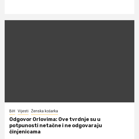
BiH
Vijesti
Ženska košarka
Odgovor Orlovima: ​Ove tvrdnje su u
potpunosti netačne i ne odgovaraju
činjenicama