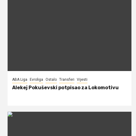
ABA Liga
Evroliga
Ostalo
Transferi
Vijesti
Alekej Pokuševski potpisao za Lokomotivu