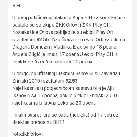
BiH.
U prvoj polufinalnoj utakmici Kupa BiH za košarkašice
sastale su se ekipe ŽKK Orlovi i ŽKK Play Off.
Košarkašice Orlova pobijedile su ekipu Play Off
rezultatom
82:56
. Najefikasnije u ekipi Orlova bile su
Dragana Domuzin i Vladinka Erak sa po 18 poena,
Anđela Gligić je imala 17 poena.U ekipi Play Off-a
istakla se Azra Alispahić sa 14 poena.
U drugoj polufinalnoj utakmici Banovići su savladali
Zrinjski 2010 rezultatom
92:5
3.
Najefikasnija u pobjedničkom sastavu bila je Ajla
Ikanović sa 15 poena, dok je u ekipi Zrinjski 2010
najefikasnija bila Ana Leko sa 20 poena.
Finalni susret igra se sutra (nedjelja) od 17 sati uz
direktan prenos na BHT1.
foto:žkk orlovi