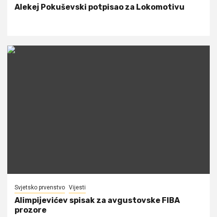
Alekej Pokuševski potpisao za Lokomotivu
Svjetsko prvenstvo
Vijesti
Alimpijevićev spisak za avgustovske FIBA
prozore