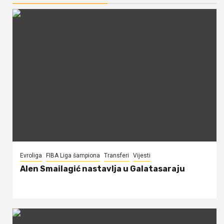
Evroliga
FIBA Liga šampiona
Transferi
Vijesti
Alen Smailagić nastavlja u Galatasaraju