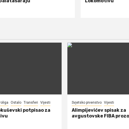
Galatasaraju
Lokomotivu
roliga
Ostalo
Transferi
Vijesti
Svjetsko prvenstvo
Vijesti
okuševski potpisao za
Alimpijevićev spisak za
ivu
avgustovske FIBA proz