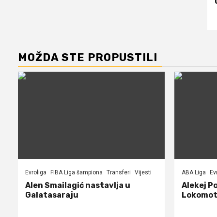
MOŽDA STE PROPUSTILI
Evroliga
FIBA Liga šampiona
Transferi
Vijesti
ABA Liga
Ev
Alen Smailagić nastavlja u
Alekej P
Galatasaraju
Lokomot