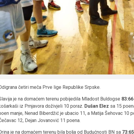
Odigrana četiri meča Prve lige Republike Srpske.
Slavija je na domaćem terenu pobijedila Mladost Buldogse
83:6
košarkaši iz Prnjavora doživjeli 10 poraz.
Dušan Elez
sa 15 poena
poen manje, Nenad Biberdžić je ubacio 11, a Matija Šehovac 10 p
Čečavac 12, Dejan Jovanović 11 poena.
Drina je na domaćem terenu bila bolja od Budućnosti BN sa
73:65