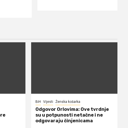
BiH
Vijesti
Ženska košarka
Odgovor Orlovima: ​Ove tvrdnje
ore
su u potpunosti netačne i ne
odgovaraju činjenicama