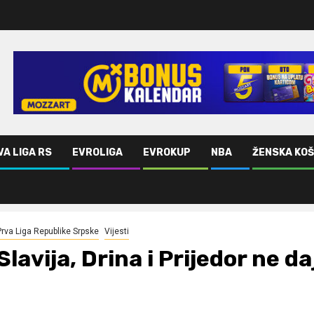
VA LIGA RS
EVROLIGA
EVROKUP
NBA
ŽENSKA KO
domaći teren
Prva Liga Republike Srpske
Vijesti
Slavija, Drina i Prijedor ne 