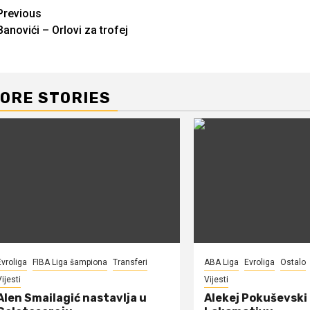
Continue
Previous
Banovići – Orlovi za trofej
Reading
ORE STORIES
Evroliga
FIBA Liga šampiona
Transferi
ABA Liga
Evroliga
Ostalo
ijesti
Vijesti
Alen Smailagić nastavlja u
Alekej Pokuševski