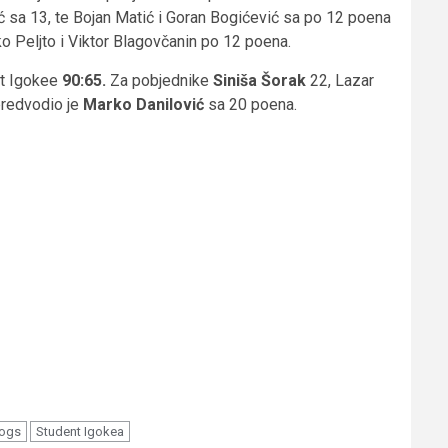
 sa 13, te Bojan Matić i Goran Bogićević sa po 12 poena
ko Peljto i Viktor Blagovčanin po 12 poena.
nt Igokee
90:65.
Za pobjednike
Siniša Šorak
22, Lazar
 predvodio je
Marko Danilović
sa 20 poena.
dogs
Student Igokea