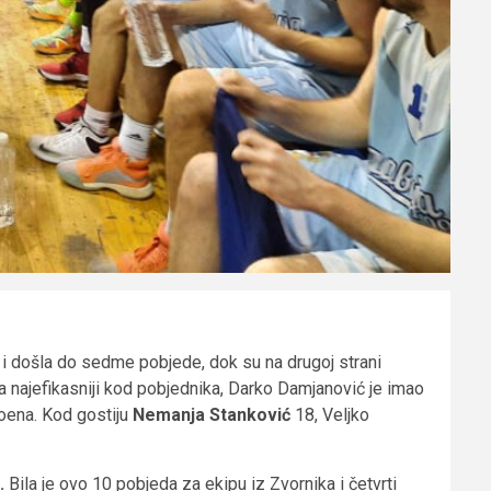
6
i došla do sedme pobjede, dok su na drugoj strani
 najefikasniji kod pobjednika, Darko Damjanović je imao
oena. Kod gostiju
Nemanja Stanković
18, Veljko
.
Bila je ovo 10 pobjeda za ekipu iz Zvornika i četvrti