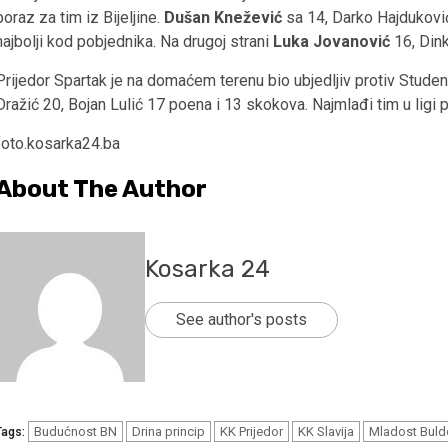
poraz za tim iz Bijeljine.
Dušan
Knežević
sa 14, Darko Hajduković
najbolji kod pobjednika. Na drugoj strani
Luka Jovanović
16, Din
Prijedor Spartak je na domaćem terenu bio ubjedljiv protiv Stude
Dražić 20, Bojan Lulić 17 poena i 13 skokova. Najmlađi tim u ligi
foto.kosarka24.ba
About The Author
Kosarka 24
See author's posts
Budućnost BN
Drina princip
KK Prijedor
KK Slavija
Mladost Bul
Tags: