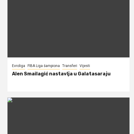
Evroliga
FIBA Liga šampiona
Transferi
Vijesti
Alen Smailagić nastavlja u Galatasaraju