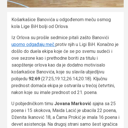
Košarkašice Banovića u odgođenom meču osmog
kola Lige BiH bolji od Orlova.
Iz Orlova su prošle sedmice pitali zašto Banovići
uporno odgađaju meč
protiv njih u Ligi BiH. Konačno je
došlo do duela ekipa koje će se po svemu sudeći i
ove sezone kao i prethodne boriti za titulu i
saopštenje orlova kao da je dodatno motivisalo
košarkašice Banovića, koje su slavila ubjedljivu
pobjedu
92:69
(27:25,19:12,26:14,20:18). Ključnu
prednost domaća ekipa je ostvarila u trećoj četvrtini,
nakon koje su imale prednost od 21. poena.
U pobjedničkom timu
Jovana Marković
sjajna sa 25
poena i 15 skokova, Maida Lacić je ubacila 22 poena,
Dženita Ikanović 18, a Čarna Prokić je imala 16 poena i
devet asistencija. Na drugoj strani samo šest igračica