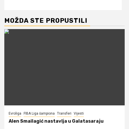
MOŽDA STE PROPUSTILI
Evroliga
FIBA Liga šampiona
Transferi
Vijesti
Alen Smailagić nastavlja u Galatasaraju