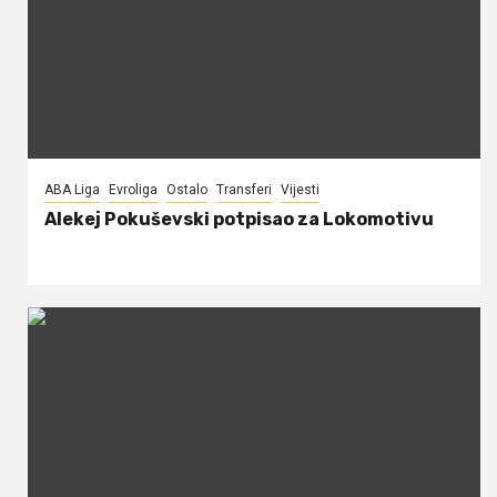
ABA Liga
Evroliga
Ostalo
Transferi
Vijesti
Alekej Pokuševski potpisao za Lokomotivu