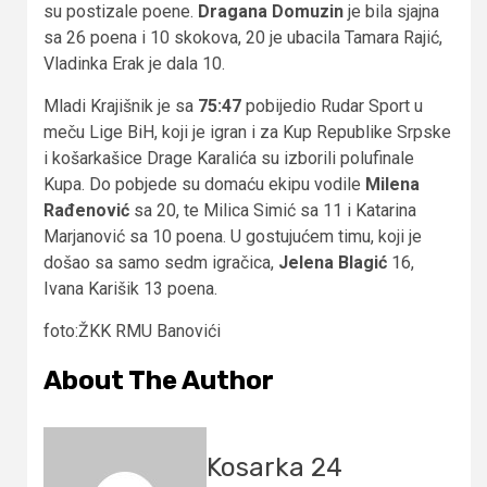
su postizale poene.
Dragana Domuzin
je bila sjajna
sa 26 poena i 10 skokova, 20 je ubacila Tamara Rajić,
Vladinka Erak je dala 10.
Mladi Krajišnik je sa
75:47
pobijedio Rudar Sport u
meču Lige BiH, koji je igran i za Kup Republike Srpske
i košarkašice Drage Karalića su izborili polufinale
Kupa. Do pobjede su domaću ekipu vodile
Milena
Rađenović
sa 20, te Milica Simić sa 11 i Katarina
Marjanović sa 10 poena. U gostujućem timu, koji je
došao sa samo sedm igračica,
Jelena Blagić
16,
Ivana Karišik 13 poena.
foto:ŽKK RMU Banovići
About The Author
Kosarka 24