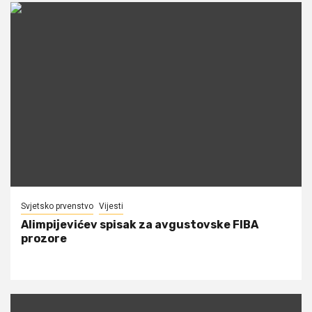
Svjetsko prvenstvo
Vijesti
Alimpijevićev spisak za avgustovske FIBA
prozore