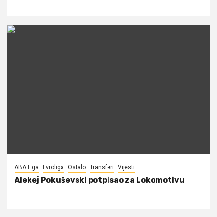
ABA Liga
Evroliga
Ostalo
Transferi
Vijesti
Alekej Pokuševski potpisao za Lokomotivu