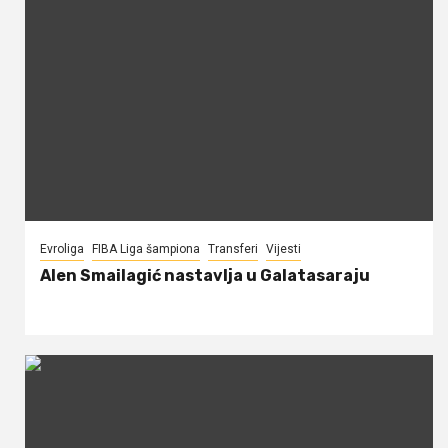
Evroliga
FIBA Liga šampiona
Transferi
Vijesti
Alen Smailagić nastavlja u Galatasaraju