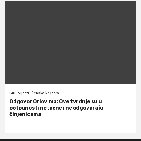
BiH
Vijesti
Ženska košarka
Odgovor Orlovima: ​Ove tvrdnje su u
potpunosti netačne i ne odgovaraju
činjenicama