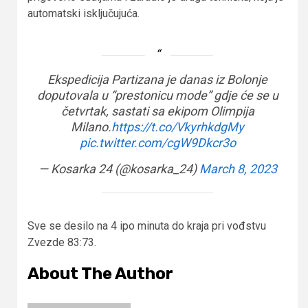
automatski isključujuća.
Еkspedicija Partizana je danas iz Bolonje
doputovala u “prestonicu mode” gdje će se u
četvrtak, sastati sa ekipom Olimpija
Milano.
https://t.co/VkyrhkdgMy
pic.twitter.com/cgW9Dkcr3o
— Kosarka 24 (@kosarka_24)
March 8, 2023
Sve se desilo na 4 ipo minuta do kraja pri vođstvu
Zvezde 83:73.
About The Author