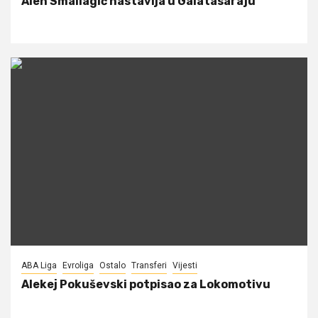
Alen Smailagić nastavlja u Galatasaraju
ABA Liga
Evroliga
Ostalo
Transferi
Vijesti
Alekej Pokuševski potpisao za Lokomotivu