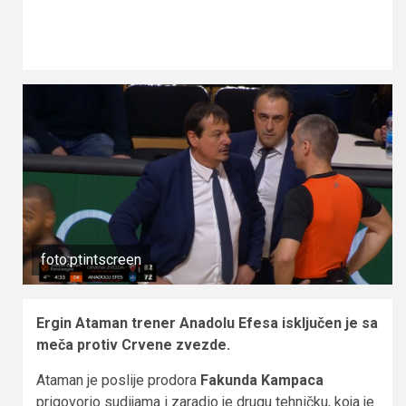
foto:ptintscreen
Ergin Ataman trener Anadolu Efesa isključen je sa
meča protiv Crvene zvezde.
Ataman je poslije prodora
Fakunda Kampaca
prigovorio sudijama i zaradio je drugu tehničku, koja je