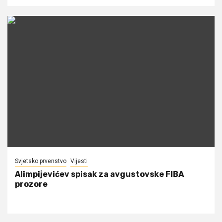
Svjetsko prvenstvo
Vijesti
Alimpijevićev spisak za avgustovske FIBA
prozore