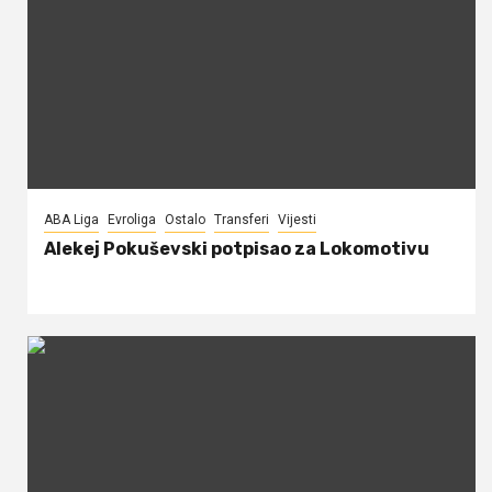
ABA Liga
Evroliga
Ostalo
Transferi
Vijesti
Alekej Pokuševski potpisao za Lokomotivu