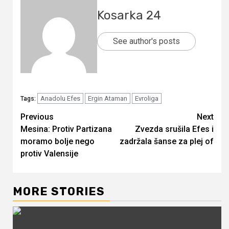
Kosarka 24
See author's posts
Anadolu Efes
Ergin Ataman
Evroliga
Tags:
Continue
Previous
Next
Mesina: Protiv Partizana
Zvezda srušila Efes i
Reading
moramo bolje nego
zadržala šanse za plej of
protiv Valensije
MORE STORIES