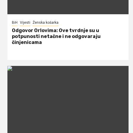
BiH
Vijesti
Ženska košarka
Odgovor Orlovima: ​Ove tvrdnje su u
potpunosti netačne i ne odgovaraju
činjenicama