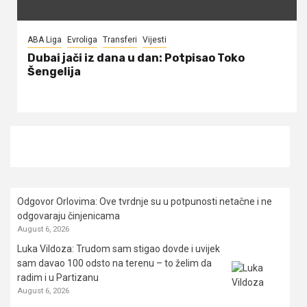
ABA Liga
Evroliga
Transferi
Vijesti
Dubai jači iz dana u dan: Potpisao Toko
Šengelija
Odgovor Orlovima: ​Ove tvrdnje su u potpunosti netačne i ne
odgovaraju činjenicama
August 6, 2026
Luka Vildoza: Trudom sam stigao dovde i uvijek
sam davao 100 odsto na terenu – to želim da
radim i u Partizanu
August 6, 2026