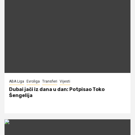
ABA Liga
Evroliga
Transferi
Vijesti
Dubai jači iz dana u dan: Potpisao Toko
Šengelija