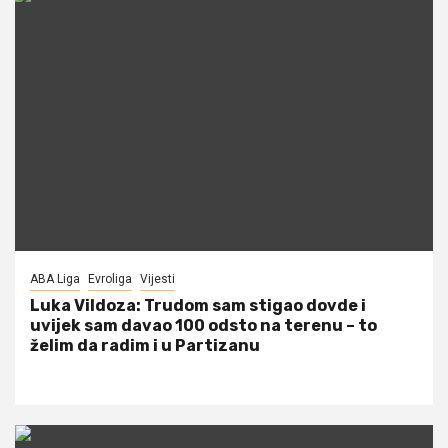
ABA Liga
Evroliga
Vijesti
Luka Vildoza: Trudom sam stigao dovde i
uvijek sam davao 100 odsto na terenu – to
želim da radim i u Partizanu