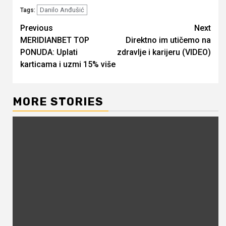
Danilo Anđušić
Tags:
Continue
Previous
Next
MERIDIANBET TOP
Direktno im utičemo na
Reading
PONUDA: Uplati
zdravlje i karijeru (VIDEO)
karticama i uzmi 15% više
MORE STORIES