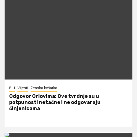
BiH
Vijesti
Ženska košarka
Odgovor Orlovima: ​Ove tvrdnje su u
potpunosti netačne i ne odgovaraju
činjenicama