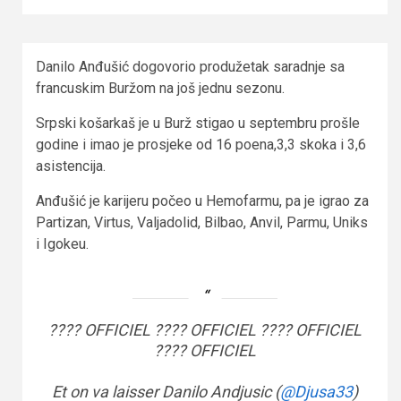
Danilo Anđušić dogovorio produžetak saradnje sa
francuskim Buržom na još jednu sezonu.
Srpski košarkaš je u Burž stigao u septembru prošle
godine i imao je prosjeke od 16 poena,3,3 skoka i 3,6
asistencija.
Anđušić je karijeru počeo u Hemofarmu, pa je igrao za
Partizan, Virtus, Valjadolid, Bilbao, Anvil, Parmu, Uniks
i Igokeu.
???? OFFICIEL ???? OFFICIEL ???? OFFICIEL
???? OFFICIEL
Et on va laisser Danilo Andjusic (
@Djusa33
)