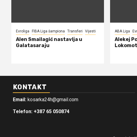
Evroliga
FIBA Liga šampiona
Transferi
Vijesti
ABA Liga
Ev
Alen Smailagić nastavlja u
Alekej P
Galatasaraju
Lokomot
KONTAKT
Email:
kosarka24h@gmail.com
Telefon: +387 65 050874