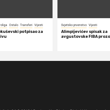
roliga
Ostalo
Transferi
Vijesti
Svjetsko prvenstvo
Vijesti
okuševski potpisao za
Alimpijevićev spisak za
ivu
avgustovske FIBA proz