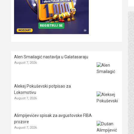
Alen Smailagić nastavlja u Galatasaraju
August 7, 2026
Alekej Pokuševski potpisao za
Lokomotivu
August 7, 2026
Alimpijevićev spisak za avgustovske FIBA
prozore
August 7, 2026