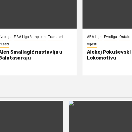
Evroliga
FIBA Liga šampiona
Transferi
ABA Liga
Evroliga
Ostalo
ijesti
Vijesti
Alen Smailagić nastavlja u
Alekej Pokuševski
Galatasaraju
Lokomotivu