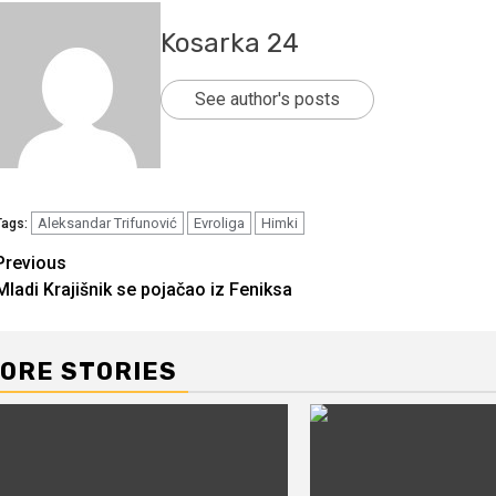
Kosarka 24
See author's posts
Aleksandar Trifunović
Evroliga
Himki
Tags:
Continue
Previous
Mladi Krajišnik se pojačao iz Feniksa
Reading
ORE STORIES