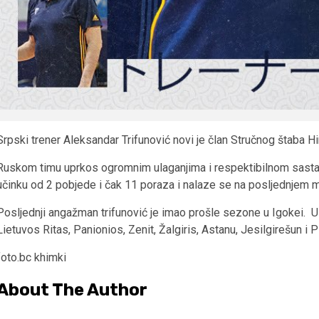
Srpski trener Aleksandar Trifunović novi je član Stručnog štaba Hi
Ruskom timu uprkos ogromnim ulaganjima i respektibilnom sastav
učinku od 2 pobjede i čak 11 poraza i nalaze se na posljednjem mj
Posljednji angažman trifunović je imao prošle sezone u Igokei. U 
Lietuvos Ritas, Panionios, Zenit, Žalgiris, Astanu, Jesilgirešun i P
foto.bc khimki
About The Author