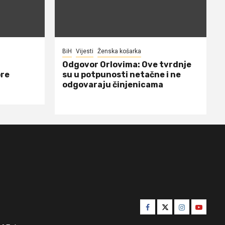
BiH
Vijesti
Ženska košarka
Odgovor Orlovima: ​Ove tvrdnje
ore
su u potpunosti netačne i ne
odgovaraju činjenicama
Facebook
Twitter
Instagram
Youtube