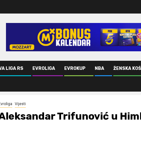
VA LIGA RS
EVROLIGA
EVROKUP
NBA
ŽENSKA KO
Evroliga
Vijesti
Aleksandar Trifunović u Him