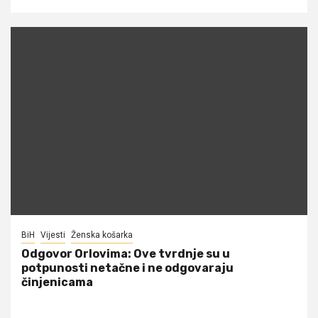
BiH
Vijesti
Ženska košarka
Odgovor Orlovima: ​Ove tvrdnje su u
potpunosti netačne i ne odgovaraju
činjenicama