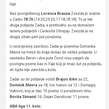
lige.
Bez povrijeđenog
Lorenca Brauna
Zvezda je izubila
u Zadru
78:76
(14:20,29:20,17:18,18:18). To je tek
druga pobjeda Zadra, a prethodno su na domaćem
terenu pobijedili i Cedevita Olimpiju. Zvezda je na
drugoj strani peti put poražena.
U neizvjesnoj završnici Zadar je poenima Dominika
Mavre na minut do kraja došao do velike pobjede. U
nastavku Beron i dva puta Čović nisu uspjeli da
postignu poene kao ni Faje koji je imao šut za pobjedu,
ali lopta nije završila u košu.
Zadar su do pobjede vodili
Brajon Alen
sa 22,
Dominik Mavra
sa 18, Ive Ivanov sa 12 i Domagoj
Vuković, koji je dao 10 poena. U poraženom timu
Boriša Simanić
16, Dejan Davidovac 11 poena.
ABA liga 11. kolo: