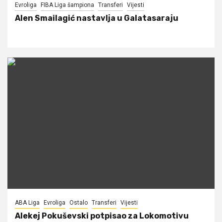
Evroliga
FIBA Liga šampiona
Transferi
Vijesti
Alen Smailagić nastavlja u Galatasaraju
ABA Liga
Evroliga
Ostalo
Transferi
Vijesti
Alekej Pokuševski potpisao za Lokomotivu