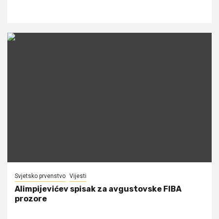
Svjetsko prvenstvo
Vijesti
Alimpijevićev spisak za avgustovske FIBA
prozore