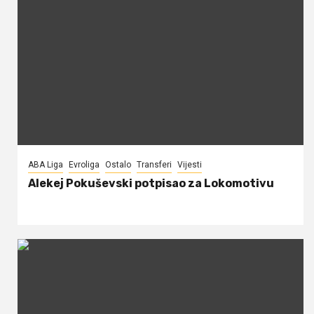
ABA Liga
Evroliga
Ostalo
Transferi
Vijesti
Alekej Pokuševski potpisao za Lokomotivu