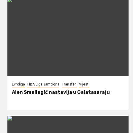
Evroliga
FIBA Liga šampiona
Transferi
Vijesti
Alen Smailagić nastavlja u Galatasaraju