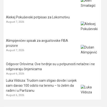
Alekej Pokuševski potpisao za Lokomotivu
August 7, 2026
Alimpijevićev spisak za avgustovske FIBA
prozore
August 7, 2026
Odgovor Orlovima: ​Ove tvrdnje su u potpunosti netačne i ne
odgovaraju činjenicama
August 6, 2026
Luka Vildoza: Trudom sam stigao dovde i uvijek
sam davao 100 odsto na terenu – to želim da
radim i u Partizanu
August 6, 2026