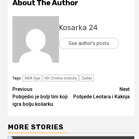
About The Author
Kosarka 24
See author's posts
ABA liga
KK Crvena zvezda
Zadar
Tags:
Continue
Previous
Next
Pobijedio je bolji tim koji
Pobjede Leotara i Kaknja
Reading
igra bolju košarku
MORE STORIES