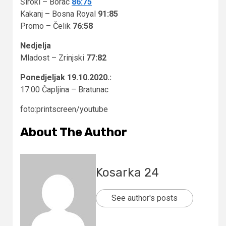
Široki – Borac
86:75
Kakanj – Bosna Royal
91:85
Promo – Čelik
76:58
Nedjelja
Mladost – Zrinjski
77:82
Ponedjeljak 19.10.2020.:
17:00 Čapljina – Bratunac
foto:printscreen/youtube
About The Author
Kosarka 24
See author's posts