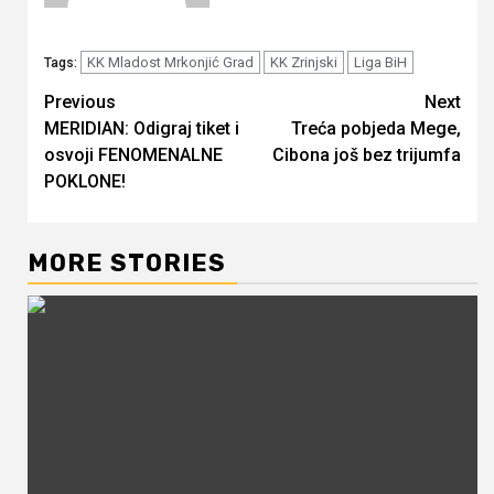
KK Mladost Mrkonjić Grad
KK Zrinjski
Liga BiH
Tags:
Continue
Previous
Next
MERIDIAN: Odigraj tiket i
Treća pobjeda Mege,
Reading
osvoji FENOMENALNE
Cibona još bez trijumfa
POKLONE!
MORE STORIES