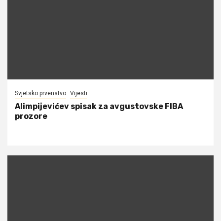
Svjetsko prvenstvo
Vijesti
Alimpijevićev spisak za avgustovske FIBA
prozore