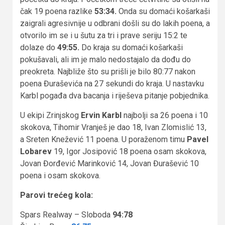
čak 19 poena razlike
53:34.
Onda su domaći košarkaši
zaigrali agresivnije u odbrani došli su do lakih poena, a
otvorilo im se i u šutu za tri i prave seriju 15:2 te
dolaze do
49:55.
Do kraja su domaći košarkaši
pokušavali, ali im je malo nedostajalo da dođu do
preokreta. Najbliže što su prišli je bilo 80:77 nakon
poena Đuraševića na 27 sekundi do kraja. U nastavku
Karbl pogađa dva bacanja i riješeva pitanje pobjednika.
U ekipi Zrinjskog
Ervin Karbl
najbolji sa 26 poena i 10
skokova, Tihomir Vranješ je dao 18, Ivan Zlomislić 13,
a Sreten Knežević 11 poena. U poraženom timu
Pavel
Lobarev
19, Igor Josipović 18 poena osam skokova,
Jovan Đorđević Marinković 14, Jovan Đurašević 10
poena i osam skokova.
Parovi trećeg kola:
Spars Realway – Sloboda
94:78