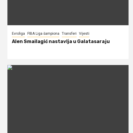
Evroliga
FIBA Liga šampiona
Transferi
Vijesti
Alen Smailagić nastavlja u Galatasaraju