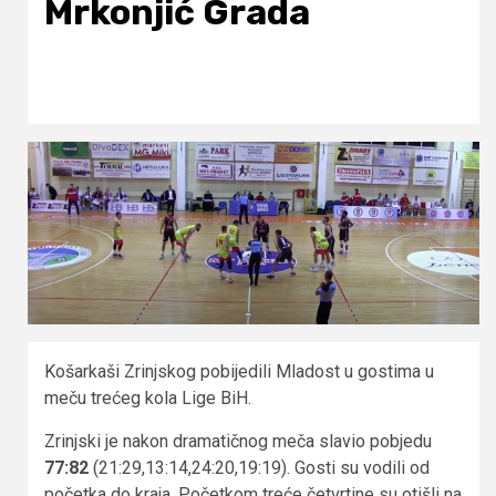
Mrkonjić Grada
Košarkaši Zrinjskog pobijedili Mladost u gostima u
meču trećeg kola Lige BiH.
Zrinjski je nakon dramatičnog meča slavio pobjedu
77:82
(21:29,13:14,24:20,19:19). Gosti su vodili od
početka do kraja. Početkom treće četvrtine su otišli na