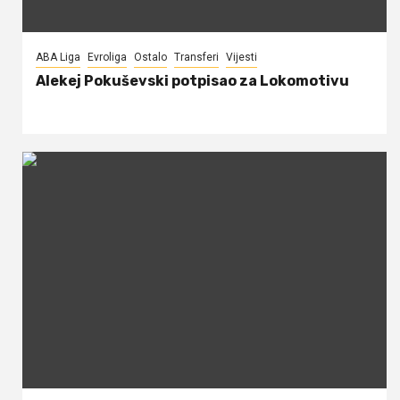
ABA Liga
Evroliga
Ostalo
Transferi
Vijesti
Alekej Pokuševski potpisao za Lokomotivu