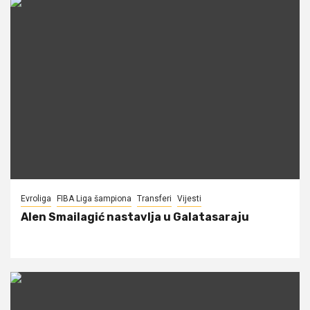
Evroliga
FIBA Liga šampiona
Transferi
Vijesti
Alen Smailagić nastavlja u Galatasaraju