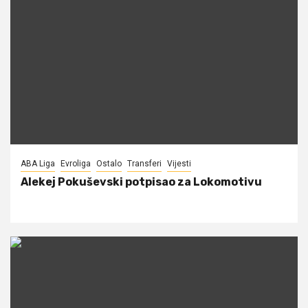
ABA Liga
Evroliga
Ostalo
Transferi
Vijesti
Alekej Pokuševski potpisao za Lokomotivu