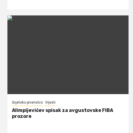
Svjetsko prvenstvo
Vijesti
Alimpijevićev spisak za avgustovske FIBA
prozore