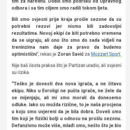
tim za narednu.
Dobili smo podršku od Upravnog
odbora i sa tim ciljem smo radili tokom ljeta.
Bili smo svjesni prije kraja prošle sezone da su
potrebni rezovi jer nismo bili zadovoljni
rezultatima. Novoj ekipi će biti potrebno vremena
da se uigraju, ali ono što smo do sada vidjeli na
treninzima nam daje za pravo da budemo
optimistični
“, rekao je
Zoran Savić
za
Mozzart Sport.
Nije baš česta praksa što je Partizan uradio, ali svjesni
su rizika.
“Teško je dovesti dva nova igrača, a ne čitavu
ekipu. Niko u Evroligi ne pušta igrače, ne žele da
se mijenjaju, ali mi smo morali da donesemo
odluke. Iako su možda rizične, to je naša procjena
u koju smo uvjereni da je bila dobra. Doveli smo
tim koji je fizički bolji u odnosu na prošlu sezonu.
Defanzivno može više, mlađi smo, nešto što je bio