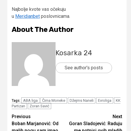
Najbolje kvote vas očekuju
u
Meridianbet
poslovnicama.
About The Author
Kosarka 24
See author's posts
ABA liga
Čima Moneke
Džejms Naneli
Evroliga
KK
Tags:
Partizan
Zoran Savić
Continue
Previous
Next
Boban Marjanović: Od
Goran Sladojević: Raduju
Reading
malih nogu sam imao
me potpisi ovih mladih