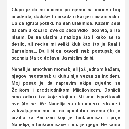
Glupo je da mi sudimo po njemu na osnovu tog
incidenta, doduše to nikada u karijeri nisam vidio.
Da se igrači potuku na dan utakmice. Kažem sebi
da sam u košarci sve do sada vidio i doživio, ali to
nisam. Da ne ulazim u razloge što i kako se to
desilo, ali recite mi veliki klub kao što je Real i
Barselona… Da li bi oni otvorili neki postupak, da
saznaju šta se dešava. Ja mislim da bi
.
Naneli je emotivan momak, ali još jednom kažem,
njegov neostanak u klubu nije vezan za incident.
Moj posao je da napravim ekipu zajedno sa
Željkom i predsjednikom Mijailovićem. Donijeli
smo odluku iza koje stojimo. Mi smo ispoštovali
sve što se tiče Nanelija sa ekonomske strane i
zahvaljujemo mu se na apsolutno svemu što je
uradio za Partizan koji je funkcionisao i prije
Nanelija, a funkcionisaće i poslije njega. Ne samo