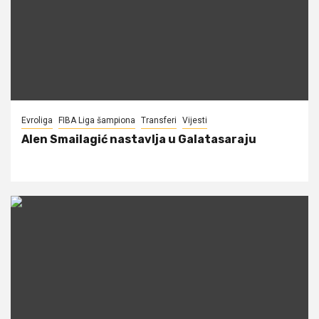
Evroliga
FIBA Liga šampiona
Transferi
Vijesti
Alen Smailagić nastavlja u Galatasaraju