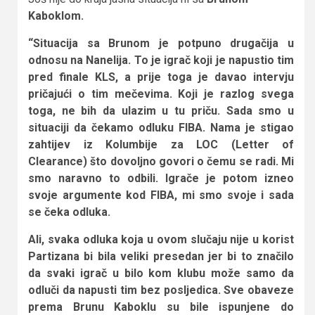
Kaboklom.
“Situacija sa Brunom je potpuno drugačija u
odnosu na Nanelija. To je igrač koji je napustio tim
pred finale KLS, a prije toga je davao intervju
pričajući o tim mečevima. Koji je razlog svega
toga, ne bih da ulazim u tu priču. Sada smo u
situaciji da čekamo odluku FIBA. Nama je stigao
zahtijev iz Kolumbije za LOC (Letter of
Clearance) što dovoljno govori o čemu se radi. Mi
smo naravno to odbili. Igrače je potom izneo
svoje argumente kod FIBA, mi smo svoje i sada
se čeka odluka.
Ali, svaka odluka koja u ovom slučaju nije u korist
Partizana bi bila veliki presedan jer bi to značilo
da svaki igrač u bilo kom klubu može samo da
odluči da napusti tim bez posljedica. Sve obaveze
prema Brunu Kaboklu su bile ispunjene do