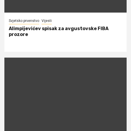
Svjetsko prvenstvo
Vijesti
Alimpijevićev spisak za avgustovske FIBA
prozore