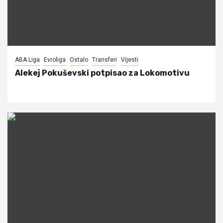
ABA Liga
Evroliga
Ostalo
Transferi
Vijesti
Alekej Pokuševski potpisao za Lokomotivu