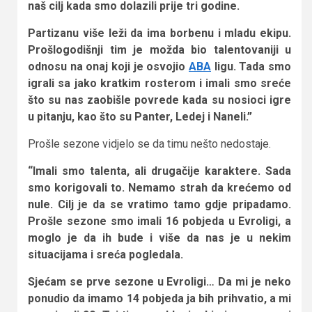
naš cilj kada smo dolazili prije tri godine.
Partizanu više leži da ima borbenu i mladu ekipu.
Prošlogodišnji tim je možda bio talentovaniji u
odnosu na onaj koji je osvojio
ABA
ligu. Tada smo
igrali sa jako kratkim rosterom i imali smo sreće
što su nas zaobišle povrede kada su nosioci igre
u pitanju, kao što su Panter, Ledej i Naneli.”
Prošle sezone vidjelo se da timu nešto nedostaje.
“Imali smo talenta, ali drugačije karaktere. Sada
smo korigovali to. Nemamo strah da krećemo od
nule. Cilj je da se vratimo tamo gdje pripadamo.
Prošle sezone smo imali 16 pobjeda u Evroligi, a
moglo je da ih bude i više da nas je u nekim
situacijama i sreća pogledala.
Sjećam se prve sezone u Evroligi… Da mi je neko
ponudio da imamo 14 pobjeda ja bih prihvatio, a mi