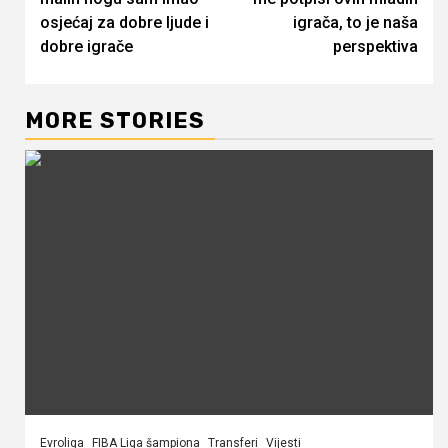
osjećaj za dobre ljude i
igrača, to je naša
dobre igrače
perspektiva
MORE STORIES
Evroliga
FIBA Liga šampiona
Transferi
Vijesti