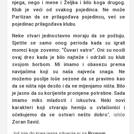
njega, nego i mene i Željka i bilo koga drugog.
Klub je veći od svakog pojedinca. Ne može
Partizan da se prilagođava pojedincu, već se
pojedinac prilagođava klubu.
Neke stvari jednostavno moraju da se poštuju.
Sjetite se samo onog perioda kada su igrali
momci koje zovemo: “Čuvari vatre”. Oni su nosili
ovaj dres kada je bilo najteže i održali su klub
svojom borbom. Mi imamo i obavezu prema
navijačima koji su naša najveća snaga. Ne
možemo poslije loše sezone da se pravimo kao
da se ništa nije desilo i da ne mijenjamo ništa. Bilo
je jasno da su korijenite promjene potrebne. Sada
imamo miks mladosti i iskustva. Neki novi
karakteri koji stvaraju hemiju u svlačionici i
očekujemo da se ostvari nešto dobro
”, ističe
Zoran Savić.
Još nije do kraja jasna situacija ni sa
Brunom