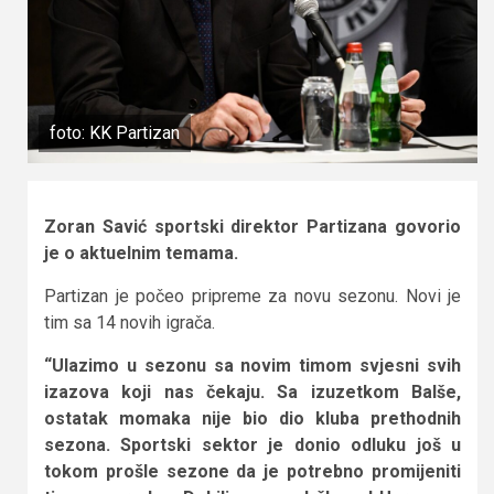
foto: KK Partizan
Zoran Savić sportski direktor Partizana govorio
je o aktuelnim temama.
Partizan je počeo pripreme za novu sezonu. Novi je
tim sa 14 novih igrača.
“Ulazimo u sezonu sa novim timom svjesni svih
izazova koji nas čekaju. Sa izuzetkom Balše,
ostatak momaka nije bio dio kluba prethodnih
sezona. Sportski sektor je donio odluku još u
tokom prošle sezone da je potrebno promijeniti