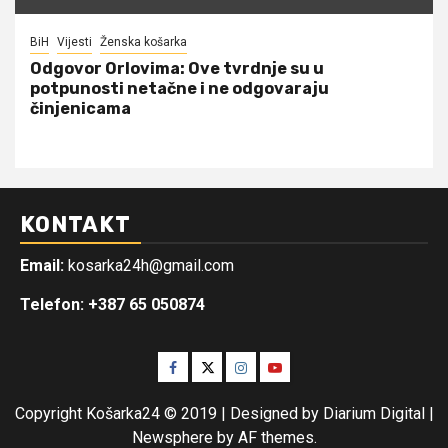
BiH
Vijesti
Ženska košarka
Odgovor Orlovima: ​Ove tvrdnje su u
potpunosti netačne i ne odgovaraju
činjenicama
KONTAKT
Email:
kosarka24h@gmail.com
Telefon: +387 65 050874
Facebook
Twitter
Instagram
Youtube
Copyright Košarka24 © 2019 | Designed by Diarium Digital
|
Newsphere
by AF themes.