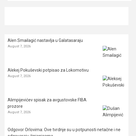
Alen Smailagić nastavlja u Galatasaraju
August 7, 2026
Alekej Pokuševski potpisao za Lokomotivu
August 7, 2026
Alimpijevićev spisak za avgustovske FIBA
prozore
August 7, 2026
Odgovor Orlovima: ​Ove tvrdnje su u potpunosti netačne i ne
odgovaraju činjenicama