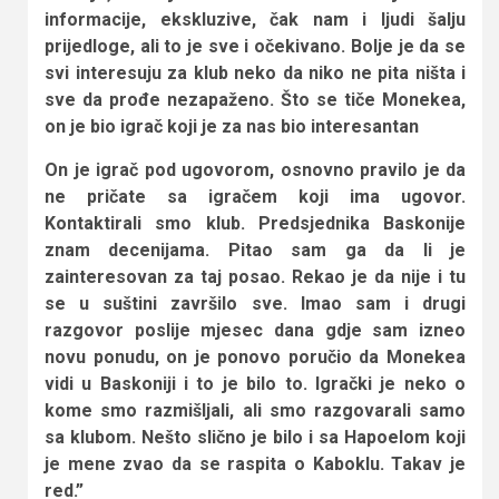
informacije, ekskluzive, čak nam i ljudi šalju
prijedloge, ali to je sve i očekivano. Bolje je da se
svi interesuju za klub neko da niko ne pita ništa i
sve da prođe nezapaženo. Što se tiče Monekea,
on je bio igrač koji je za nas bio interesantan
On je igrač pod ugovorom, osnovno pravilo je da
ne pričate sa igračem koji ima ugovor.
Kontaktirali smo klub. Predsjednika Baskonije
znam decenijama. Pitao sam ga da li je
zainteresovan za taj posao. Rekao je da nije i tu
se u suštini završilo sve. Imao sam i drugi
razgovor poslije mjesec dana gdje sam izneo
novu ponudu, on je ponovo poručio da Monekea
vidi u Baskoniji i to je bilo to. Igrački je neko o
kome smo razmišljali, ali smo razgovarali samo
sa klubom. Nešto slično je bilo i sa Hapoelom koji
je mene zvao da se raspita o Kaboklu. Takav je
red.”