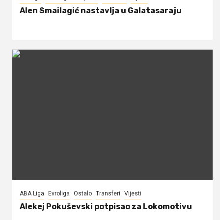
Alen Smailagić nastavlja u Galatasaraju
ABA Liga
Evroliga
Ostalo
Transferi
Vijesti
Alekej Pokuševski potpisao za Lokomotivu