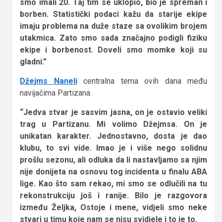
smo imali 20. Taj tim se uklopio, bio je spreman i
borben. Statistički podaci kažu da starije ekipe
imaju problema na duže staze sa ovolikim brojem
utakmica. Zato smo sada značajno podigli fiziku
ekipe i borbenost. Doveli smo momke koji su
gladni.”
Džejms Naneli
centralna tema ovih dana među
navijačima Partizana.
“Jedva stvar je sasvim jasna, on je ostavio veliki
trag u Partizanu. Mi volimo Džejmsa. On je
unikatan karakter. Jednostavno, dosta je dao
klubu, to svi vide. Imao je i više nego solidnu
prošlu sezonu, ali odluka da li nastavljamo sa njim
nije donijeta na osnovu tog incidenta u finalu ABA
lige. Kao što sam rekao, mi smo se odlučili na tu
rekonstrukciju još i ranije. Bilo je razgovora
između Željka, Ostoje i mene, vidjeli smo neke
stvari u timu koje nam se nisu svidjele i to je to.