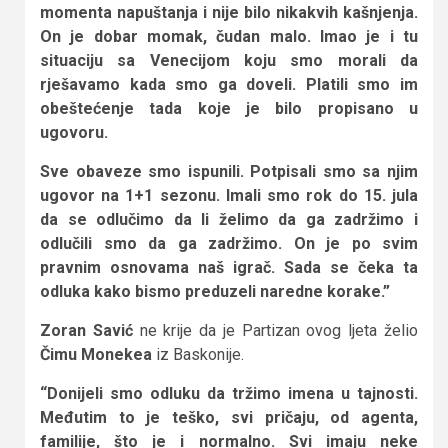
momenta napuštanja i nije bilo nikakvih kašnjenja.
On je dobar momak, čudan malo. Imao je i tu
situaciju sa Venecijom koju smo morali da
rješavamo kada smo ga doveli. Platili smo im
obeštećenje tada koje je bilo propisano u
ugovoru.
Sve obaveze smo ispunili. Potpisali smo sa njim
ugovor na 1+1 sezonu. Imali smo rok do 15. jula
da se odlučimo da li želimo da ga zadržimo i
odlučili smo da ga zadržimo. On je po svim
pravnim osnovama naš igrač. Sada se čeka ta
odluka kako bismo preduzeli naredne korake.”
Zoran Savić
ne krije da je Partizan ovog ljeta želio
Čimu Monekea
iz Baskonije.
“Donijeli smo odluku da tržimo imena u tajnosti.
Međutim to je teško, svi pričaju, od agenta,
familije, što je i normalno. Svi imaju neke