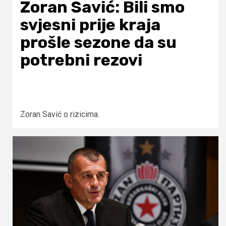
Zoran Savić: Bili smo
svjesni prije kraja
prošle sezone da su
potrebni rezovi
Zoran Savić o rizicima.