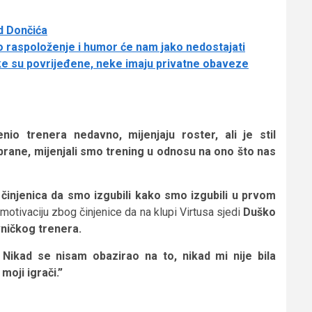
jd Dončića
o raspoloženje i humor će nam jako nedostajati
eke su povrijeđene, neke imaju privatne obaveze
nio trenera nedavno, mijenjaju roster, ali je stil
rane, mijenjali smo trening u odnosu na ono što nas
 činjenica da smo izgubili kako smo izgubili u prvom
otivaciju zbog činjenice da na klupi Virtusa sjedi
Duško
vničkog trenera.
 Nikad se nisam obazirao na to, nikad mi nije bila
moji igrači.”