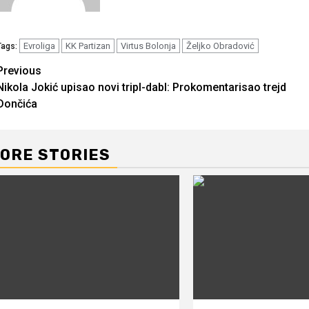
Evroliga
KK Partizan
Virtus Bolonja
Željko Obradović
Tags:
Continue
Previous
Nikola Jokić upisao novi tripl-dabl: Prokomentarisao trejd
Reading
Dončića
ORE STORIES