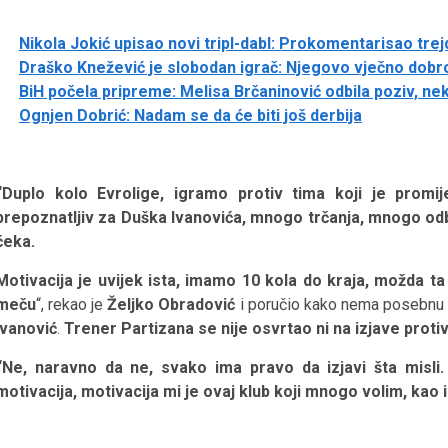
Nikola Jokić upisao novi tripl-dabl: Prokomentarisao tre
Draško Knežević je slobodan igrač: Njegovo vječno dobr
BiH počela pripreme: Melisa Brčaninović odbila poziv, n
Ognjen Dobrić: Nadam se da će biti još derbija
“Duplo kolo Evrolige, igramo protiv tima koji je promije
prepoznatljiv za Duška Ivanovića, mnogo trčanja, mnogo odb
čeka.
Motivacija je uvijek ista, imamo 10 kola do kraja, možda ta
meču
“, rekao je
Željko Obradović
i poručio kako nema posebnu m
Ivanović
.
Trener Partizana se nije osvrtao ni na izjave proti
“Ne, naravno da ne, svako ima pravo da izjavi šta misli.
motivacija, motivacija mi je ovaj klub koji mnogo volim, kao i 