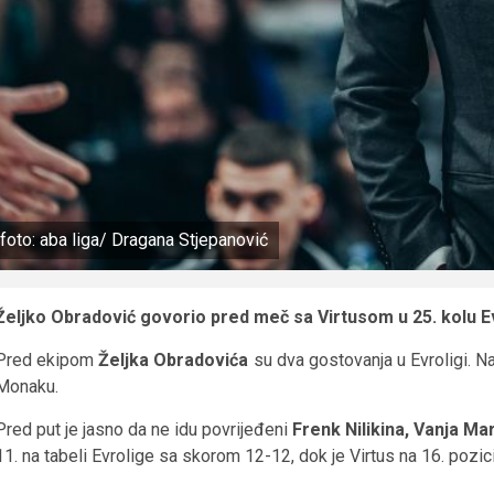
foto: aba liga/ Dragana Stjepanović
Željko Obradović govorio pred meč sa Virtusom u 25. kolu E
Pred ekipom
Željka Obradovića
su dva gostovanja u Evroligi. Naj
Monaku.
Pred put je jasno da ne idu povrijeđeni
Frenk Nilikina, Vanja Ma
11. na tabeli Evrolige sa skorom 12-12, dok je Virtus na 16. pozi