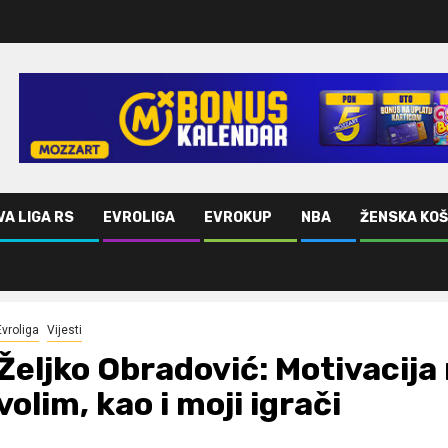
VA LIGA RS
EVROLIGA
EVROKUP
NBA
ŽENSKA KO
ogo volim, kao i moji igrači
Evroliga
Vijesti
Željko Obradović: Motivacija 
volim, kao i moji igrači