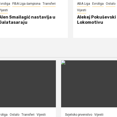
Evroliga
FIBA Liga šampiona
Transferi
ABA Liga
Evroliga
Ostalo
ijesti
Vijesti
Alen Smailagić nastavlja u
Alekej Pokuševski
Galatasaraju
Lokomotivu
roliga
Ostalo
Transferi
Vijesti
Svjetsko prvenstvo
Vijesti