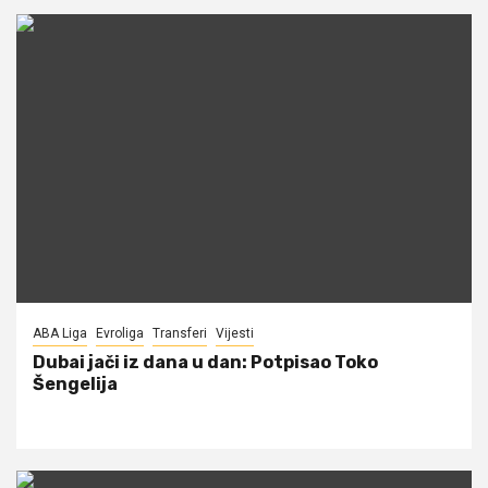
ABA Liga
Evroliga
Transferi
Vijesti
Dubai jači iz dana u dan: Potpisao Toko
Šengelija