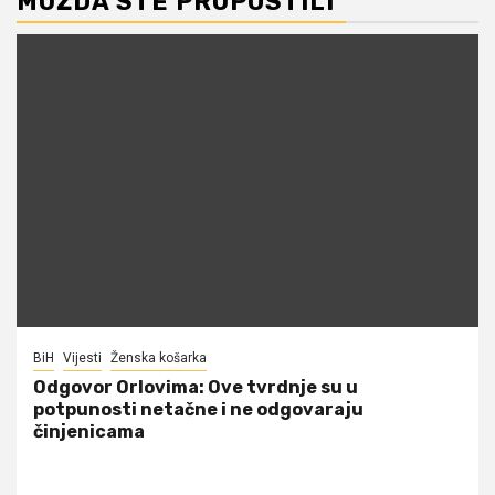
MOŽDA STE PROPUSTILI
BiH
Vijesti
Ženska košarka
Odgovor Orlovima: ​Ove tvrdnje su u
potpunosti netačne i ne odgovaraju
činjenicama