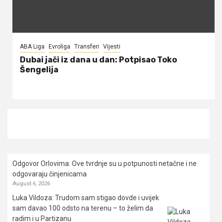
ABA Liga
Evroliga
Transferi
Vijesti
Dubai jači iz dana u dan: Potpisao Toko
Šengelija
Odgovor Orlovima: ​Ove tvrdnje su u potpunosti netačne i ne
odgovaraju činjenicama
August 6, 2026
Luka Vildoza: Trudom sam stigao dovde i uvijek
sam davao 100 odsto na terenu – to želim da
radim i u Partizanu