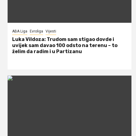
ABA Liga
Evroliga
Vijesti
Luka Vildoza: Trudom sam stigao dovde i
uvijek sam davao 100 odsto na terenu – to
želim da radim i u Partizanu