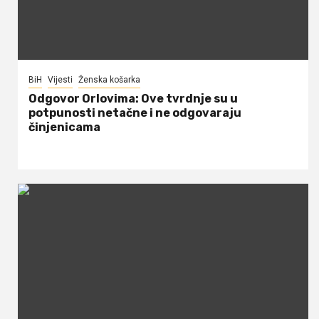
BiH
Vijesti
Ženska košarka
Odgovor Orlovima: ​Ove tvrdnje su u
potpunosti netačne i ne odgovaraju
činjenicama