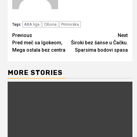
ABA liga
Cibona
Primorska
Tags:
Continue
Previous
Next
Pred meč sa Igokeom,
Široki bez šanse u Čačku.
Reading
Mega ostala bez centra
Sparsima bodovi spasa
MORE STORIES