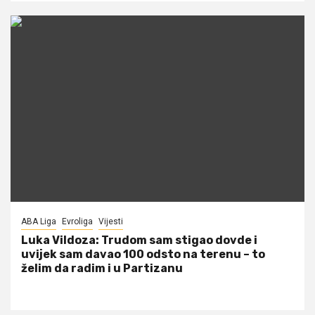
ABA Liga
Evroliga
Vijesti
Luka Vildoza: Trudom sam stigao dovde i
uvijek sam davao 100 odsto na terenu – to
želim da radim i u Partizanu