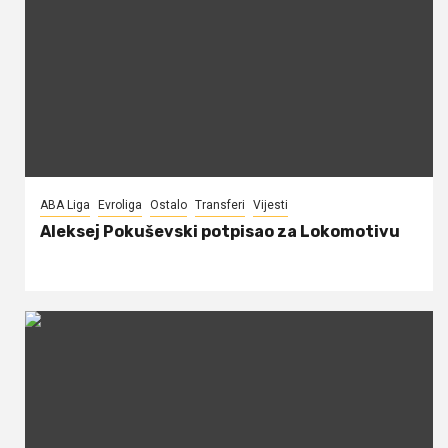
ABA Liga
Evroliga
Ostalo
Transferi
Vijesti
Aleksej Pokuševski potpisao za Lokomotivu