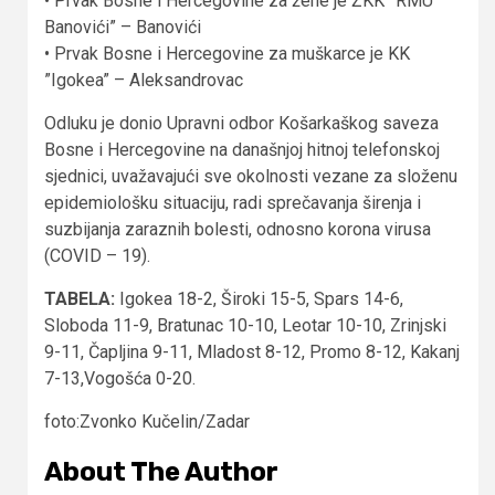
• Prvak Bosne i Hercegovine za žene je ŽKK ”RMU
Banovići” – Banovići
• Prvak Bosne i Hercegovine za muškarce je KK
”Igokea” – Aleksandrovac
Odluku je donio Upravni odbor Košarkaškog saveza
Bosne i Hercegovine na današnjoj hitnoj telefonskoj
sjednici, uvažavajući sve okolnosti vezane za složenu
epidemiološku situaciju, radi sprečavanja širenja i
suzbijanja zaraznih bolesti, odnosno korona virusa
(COVID – 19).
TABELA:
Igokea 18-2, Široki 15-5, Spars 14-6,
Sloboda 11-9, Bratunac 10-10, Leotar 10-10, Zrinjski
9-11, Čapljina 9-11, Mladost 8-12, Promo 8-12, Kakanj
7-13,Vogošća 0-20.
foto:Zvonko Kučelin/Zadar
About The Author