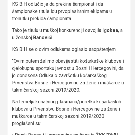
KS BiH odlučio je da prekine šampionat i da
šampionske titule idu prvoplasiranim ekipama u
trenutku prekida šampionata.
Tako je titulu u muškoj konkurenciji osvojila Ig
okea
, a
u ženskoj
Banović
i.
KS BIH se o ovim odlukama oglasio saopštenjem.
“Ovim putem želimo obavijestiti košarkaške klubove i
cjelokupnu sportsku javnost u Bosni i Hercegovini, da
je donesena Odluka o završetku košarkaškog
Prvenstva Bosne i Hercegovine za žene i muškarce u
takmičarskoj sezoni 2019/2020.
Na temelju konačnog plasmana/poretka košarkaških
klubova u Prvenstvu Bosne i Hercegovine za žene i
muškarce u takmičarskoj sezoni 2019/2020
proglašeni su: