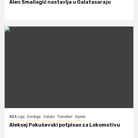
Alen Smailagić nastavlja u Galatasaraju
ABA Liga
Evroliga
Ostalo
Transferi
Vijesti
Aleksej Pokuševski potpisao za Lokomotivu