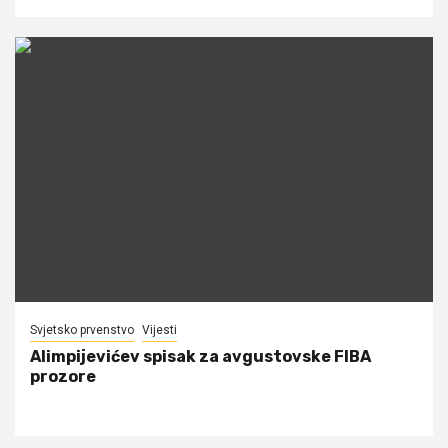
Svjetsko prvenstvo
Vijesti
Alimpijevićev spisak za avgustovske FIBA
prozore