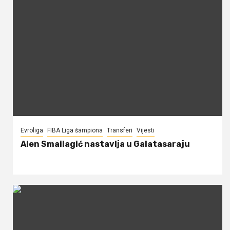
Evroliga
FIBA Liga šampiona
Transferi
Vijesti
Alen Smailagić nastavlja u Galatasaraju