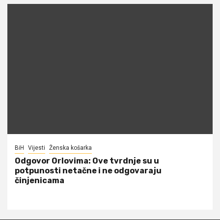
BiH
Vijesti
Ženska košarka
Odgovor Orlovima: ​Ove tvrdnje su u
potpunosti netačne i ne odgovaraju
činjenicama