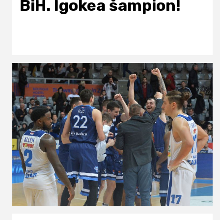
BiH. Igokea šampion!