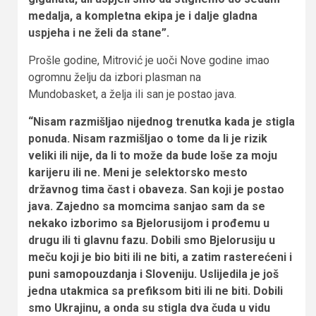
medalja, a kompletna ekipa je i dalje gladna
uspjeha i ne želi da stane”.
Prošle godine, Mitrović je uoči Nove godine imao
ogromnu želju da izbori plasman na
Mundobasket, a želja ili san je postao java.
“Nisam razmišljao nijednog trenutka kada je stigla
ponuda. Nisam razmišljao o tome da li je rizik
veliki ili nije, da li to može da bude loše za moju
karijeru ili ne. Meni je selektorsko mesto
državnog tima čast i obaveza. San koji je postao
java. Zajedno sa momcima sanjao sam da se
nekako izborimo sa Bjelorusijom i prođemu u
drugu ili ti glavnu fazu. Dobili smo Bjelorusiju u
meču koji je bio biti ili ne biti, a zatim rasterećeni i
puni samopouzdanja i Sloveniju. Uslijedila je još
jedna utakmica sa prefiksom biti ili ne biti. Dobili
smo Ukrajinu, a onda su stigla dva čuda u vidu