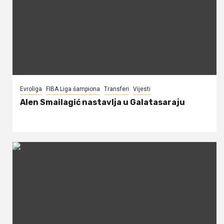
Evroliga
FIBA Liga šampiona
Transferi
Vijesti
Alen Smailagić nastavlja u Galatasaraju