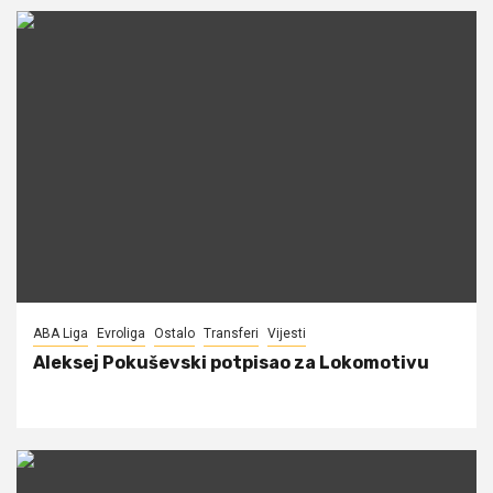
ABA Liga
Evroliga
Ostalo
Transferi
Vijesti
Aleksej Pokuševski potpisao za Lokomotivu