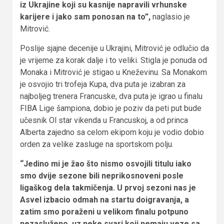
iz Ukrajine koji su kasnije napravili vrhunske
karijere i jako sam ponosan na to”,
naglasio je
Mitrović.
Poslije sjajne decenije u Ukrajini, Mitrović je odlučio da
je vrijeme za korak dalje i to veliki. Stigla je ponuda od
Monaka i Mitrović je stigao u Kneževinu. Sa Monakom
je osvojio tri trofeja Kupa, dva puta je izabran za
najboljeg trenera Francuske, dva puta je igrao u finalu
FIBA Lige šampiona, dobio je poziv da peti put bude
učesnik Ol star vikenda u Francuskoj, a od princa
Alberta zajedno sa celom ekipom koju je vodio dobio
orden za velike zasluge na sportskom polju.
“Jedino mi je žao što nismo osvojili titulu iako
smo dvije sezone bili neprikosnoveni posle
ligaškog dela takmičenja. U prvoj sezoni nas je
Asvel izbacio odmah na startu doigravanja, a
zatim smo poraženi u velikom finalu potpuno
nezasluženo, uz neke svari koji nemaju veze sa