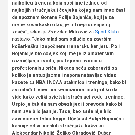
najboljeg trenera koja nosi ime jednog od
najboljih stručnjaka i čovjeka kojeg sam imao čast
da upoznam Gorana Polija Bojanića, koji je za
mene košarkaški otac, je od neprocenjivog
znača”,
rekao je
Zvezdan Mitrović
za
Sport Klub
i
nastavio,
“Jako mlad sam odlučio da završim
košarkašku i započnem trenersku karijeru. Poli
Bojanić je bio čovjek koji me je iz amaterskih
razmišljanja i voda, postepeno uvodio u
profesionalnu priču. Nikada neću zaboraviti sa
koliko je entuzijazma i napora nabavljao video
kasete sa NBA i NCAA utakmica i treninga, kako bi
svi mlađi treneri na seminarima imali priliku da
vide kako veliki svjetski stručnjaci vode treninge.
Uspio je čak da nam obezbijedi i prevode kako bi
nam sve bilo jasnije. Tada, kao sada nije bilo
savremene tehnologije. Učeći od Polija Bojanića i
kasnije od vrhunskih stručnjaka kakvi su
Aleksandar Nikolić, Željko Obradović, Dušan