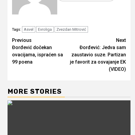
Asvel
Evroliga
Zvezdan Mitrović
Tags:
Continue
Previous
Next
Đorđević dočekan
Đorđević: Jedva sam
Reading
ovacijama, ispraćen sa
zaustavio suze. Partizan
99 poena
je favorit za osvajanje EK
(VIDEO)
MORE STORIES