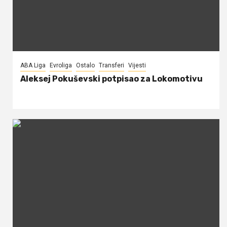
ABA Liga
Evroliga
Ostalo
Transferi
Vijesti
Aleksej Pokuševski potpisao za Lokomotivu