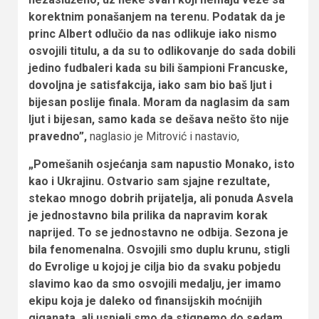
korektnim ponašanjem na terenu. Podatak da je
princ Albert odlučio da nas odlikuje iako nismo
osvojili titulu, a da su to odlikovanje do sada dobili
jedino fudbaleri kada su bili šampioni Francuske,
dovoljna je satisfakcija, iako sam bio baš ljut i
bijesan poslije finala. Moram da naglasim da sam
ljut i bijesan, samo kada se dešava nešto što nije
pravedno”,
naglasio je Mitrović i nastavio,
„Pomešanih osjećanja sam napustio Monako, isto
kao i Ukrajinu. Ostvario sam sjajne rezultate,
stekao mnogo dobrih prijatelja, ali ponuda Asvela
je jednostavno bila prilika da napravim korak
naprijed. To se jednostavno ne odbija. Sezona je
bila fenomenalna. Osvojili smo duplu krunu, stigli
do Evrolige u kojoj je cilja bio da svaku pobjedu
slavimo kao da smo osvojili medalju, jer imamo
ekipu koja je daleko od finansijskih moćnijih
giganata, ali uspjeli smo da stignemo do sedam