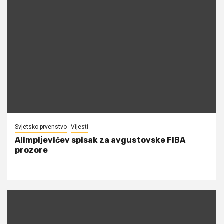
Svjetsko prvenstvo
Vijesti
Alimpijevićev spisak za avgustovske FIBA
prozore