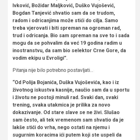
Ivković, Božidar Maljković, Duško Vujošević,
Bogdan Tanjević shvatio sam da se trudom,
radom i odricanjima može stići do cilja. Samo
treba vjerovati i biti spreman na ogroman rad,
trud i odricanja. Bio sam spreman na sve to i sada
mogu da se pohvalim da već 19 godina radim u
inostranstvu, da sam bio selektor Crne Gore, da
vodim ekipu u Evroligi”.
Pitanja nije bilo potrebno postavljati…
“Od Polija Bojanića, Duška Vujoševića, kao i iz
životnog iskustva kasnije, naučio sam da u sportu
i životu ne postoji minuli rad. Svaki dan, svaki
trening, svaka utakmica je prilika za novo
dokazivanje. Od stare slave se ne živi. Slušao
sam često, ali tek vremenom sam shvatio da je
lakše stići do vrha, nego ostati na njemu i
sugurnim koracima ići putem koji ste uspeli da