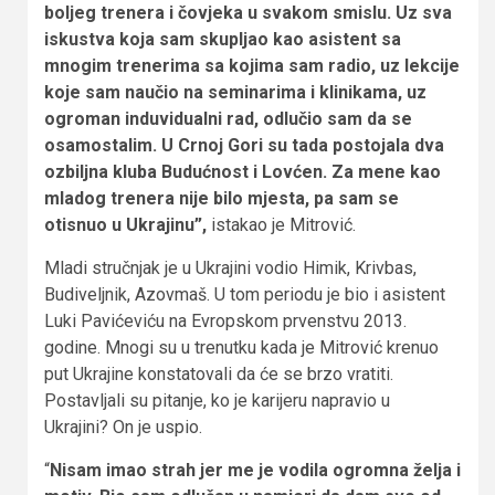
boljeg trenera i čovjeka u svakom smislu. Uz sva
iskustva koja sam skupljao kao asistent sa
mnogim trenerima sa kojima sam radio, uz lekcije
koje sam naučio na seminarima i klinikama, uz
ogroman induvidualni rad, odlučio sam da se
osamostalim. U Crnoj Gori su tada postojala dva
ozbiljna kluba Budućnost i Lovćen. Za mene kao
mladog trenera nije bilo mjesta, pa sam se
otisnuo u Ukrajinu”,
istakao je Mitrović.
Mladi stručnjak je u Ukrajini vodio Himik, Krivbas,
Budiveljnik, Azovmaš. U tom periodu je bio i asistent
Luki Pavićeviću na Evropskom prvenstvu 2013.
godine. Mnogi su u trenutku kada je Mitrović krenuo
put Ukrajine konstatovali da će se brzo vratiti.
Postavljali su pitanje, ko je karijeru napravio u
Ukrajini? On je uspio.
“
Nisam imao strah jer me je vodila ogromna želja i