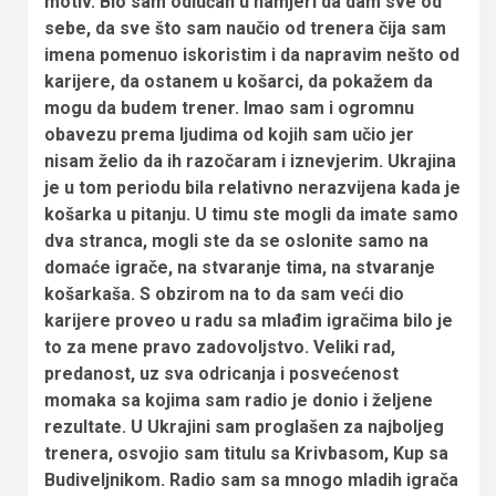
motiv. Bio sam odlučan u namjeri da dam sve od
sebe, da sve što sam naučio od trenera čija sam
imena pomenuo iskoristim i da napravim nešto od
karijere, da ostanem u košarci, da pokažem da
mogu da budem trener. Imao sam i ogromnu
obavezu prema ljudima od kojih sam učio jer
nisam želio da ih razočaram i iznevjerim. Ukrajina
je u tom periodu bila relativno nerazvijena kada je
košarka u pitanju. U timu ste mogli da imate samo
dva stranca, mogli ste da se oslonite samo na
domaće igrače, na stvaranje tima, na stvaranje
košarkaša. S obzirom na to da sam veći dio
karijere proveo u radu sa mlađim igračima bilo je
to za mene pravo zadovoljstvo. Veliki rad,
predanost, uz sva odricanja i posvećenost
momaka sa kojima sam radio je donio i željene
rezultate. U Ukrajini sam proglašen za najboljeg
trenera, osvojio sam titulu sa Krivbasom, Kup sa
Budiveljnikom. Radio sam sa mnogo mladih igrača