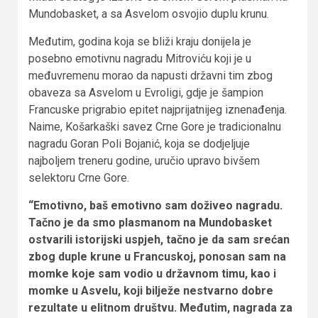
Mundobasket, a sa Asvelom osvojio duplu krunu.
Međutim, godina koja se bliži kraju donijela je
posebno emotivnu nagradu Mitroviću koji je u
međuvremenu morao da napusti državni tim zbog
obaveza sa Asvelom u Evroligi, gdje je šampion
Francuske prigrabio epitet najprijatnijeg iznenađenja.
Naime, Košarkaški savez Crne Gore je tradicionalnu
nagradu Goran Poli Bojanić, koja se dodjeljuje
najboljem treneru godine, uručio upravo bivšem
selektoru Crne Gore.
“Emotivno, baš emotivno sam doživeo nagradu.
Tačno je da smo plasmanom na Mundobasket
ostvarili istorijski uspjeh, tačno je da sam srećan
zbog duple krune u Francuskoj, ponosan sam na
momke koje sam vodio u državnom timu, kao i
momke u Asvelu, koji bilježe nestvarno dobre
rezultate u elitnom društvu. Međutim, nagrada za