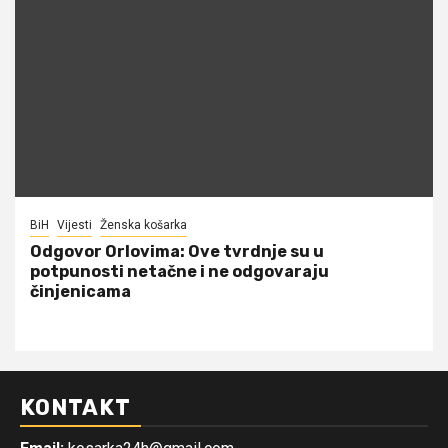
BiH
Vijesti
Ženska košarka
Odgovor Orlovima: ​Ove tvrdnje su u
potpunosti netačne i ne odgovaraju
činjenicama
KONTAKT