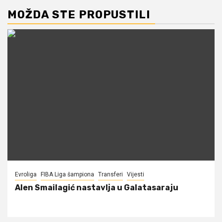
MOŽDA STE PROPUSTILI
Evroliga
FIBA Liga šampiona
Transferi
Vijesti
Alen Smailagić nastavlja u Galatasaraju