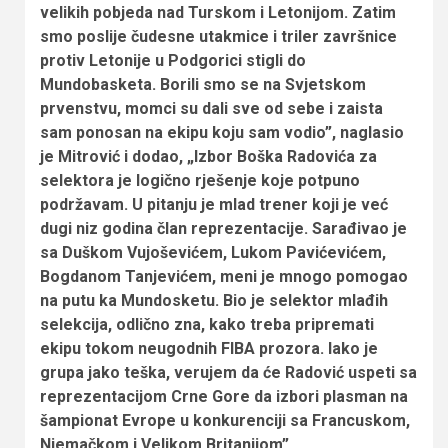
velikih pobjeda nad Turskom i Letonijom. Zatim
smo poslije čudesne utakmice i triler završnice
protiv Letonije u Podgorici stigli do
Mundobasketa. Borili smo se na Svjetskom
prvenstvu, momci su dali sve od sebe i zaista
sam ponosan na ekipu koju sam vodio”, naglasio
je Mitrović i dodao, „Izbor Boška Radovića za
selektora je logično rješenje koje potpuno
podržavam. U pitanju je mlad trener koji je već
dugi niz godina član reprezentacije. Sarađivao je
sa Duškom Vujoševićem, Lukom Pavićevićem,
Bogdanom Tanjevićem, meni je mnogo pomogao
na putu ka Mundosketu. Bio je selektor mlađih
selekcija, odlično zna, kako treba pripremati
ekipu tokom neugodnih FIBA prozora. Iako je
grupa jako teška, verujem da će Radović uspeti sa
reprezentacijom Crne Gore da izbori plasman na
šampionat Evrope u konkurenciji sa Francuskom,
Njemačkom i Velikom Britanijom”.