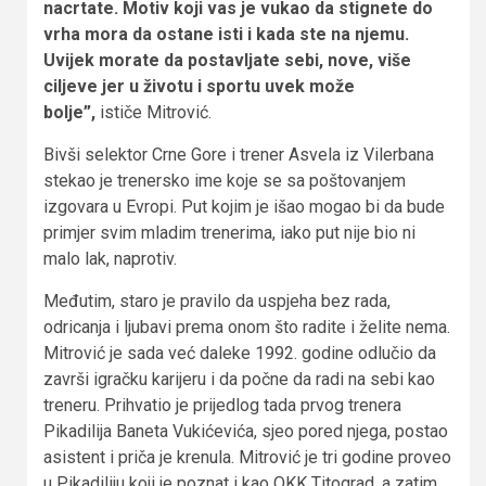
nacrtate. Motiv koji vas je vukao da stignete do
vrha mora da ostane isti i kada ste na njemu.
Uvijek morate da postavljate sebi, nove, više
ciljeve jer u životu i sportu uvek može
bolje”,
ističe Mitrović.
Bivši selektor Crne Gore i trener Asvela iz Vilerbana
stekao je trenersko ime koje se sa poštovanjem
izgovara u Evropi. Put kojim je išao mogao bi da bude
primjer svim mladim trenerima, iako put nije bio ni
malo lak, naprotiv.
Međutim, staro je pravilo da uspjeha bez rada,
odricanja i ljubavi prema onom što radite i želite nema.
Mitrović je sada već daleke 1992. godine odlučio da
završi igračku karijeru i da počne da radi na sebi kao
treneru. Prihvatio je prijedlog tada prvog trenera
Pikadilija Baneta Vukićevića, sjeo pored njega, postao
asistent i priča je krenula. Mitrović je tri godine proveo
u Pikadiliju koji je poznat i kao OKK Titograd, a zatim