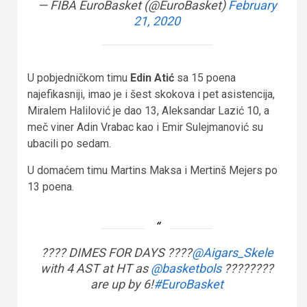
— FIBA EuroBasket (@EuroBasket)
February
21, 2020
U pobjedničkom timu
Edin Atić
sa 15 poena
najefikasniji, imao je i šest skokova i pet asistencija,
Miralem Halilović je dao 13, Aleksandar Lazić 10, a
meč viner Adin Vrabac kao i Emir Sulejmanović su
ubacili po sedam.
U domaćem timu Martins Maksa i Mertinš Mejers po
13 poena.
???? DIMES FOR DAYS ????
@Aigars_Skele
with 4 AST at HT as
@basketbols
????????
are up by 6!
#EuroBasket