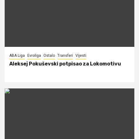
ABA Liga
Evroliga
Ostalo
Transferi
Vijesti
Aleksej Pokuševski potpisao za Lokomotivu