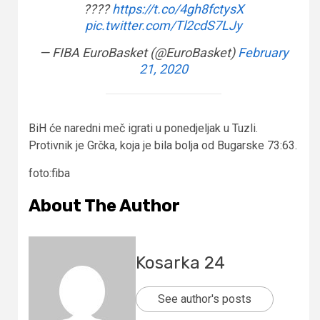
????
https://t.co/4gh8fctysX
pic.twitter.com/Tl2cdS7LJy
— FIBA EuroBasket (@EuroBasket)
February
21, 2020
BiH će naredni meč igrati u ponedjeljak u Tuzli.
Protivnik je Grčka, koja je bila bolja od Bugarske 73:63.
foto:fiba
About The Author
Kosarka 24
See author's posts