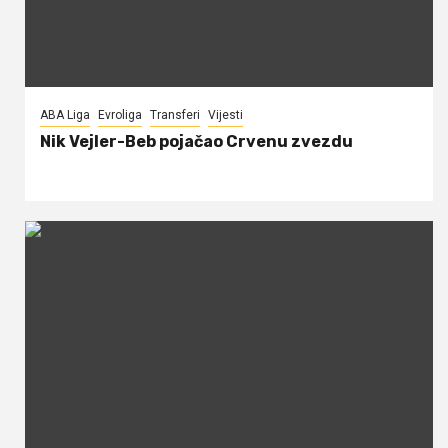
ABA Liga
Evroliga
Transferi
Vijesti
Nik Vejler-Beb pojačao Crvenu zvezdu