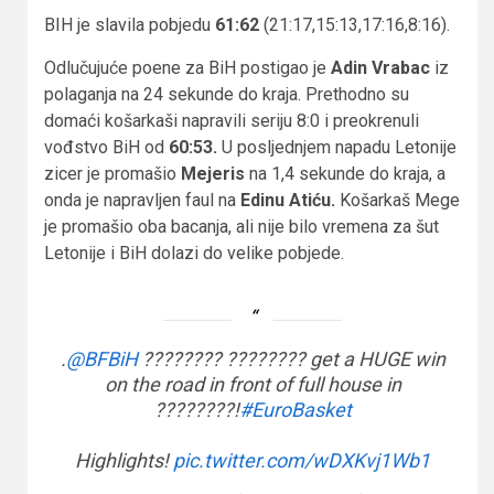
BIH je slavila pobjedu
61:62
(21:17,15:13,17:16,8:16).
Odlučujuće poene za BiH postigao je
Adin Vrabac
iz
polaganja na 24 sekunde do kraja. Prethodno su
domaći košarkaši napravili seriju 8:0 i preokrenuli
vođstvo BiH od
60:53.
U posljednjem napadu Letonije
zicer je promašio
Mejeris
na 1,4 sekunde do kraja, a
onda je napravljen faul na
Edinu Atiću.
Košarkaš Mege
je promašio oba bacanja, ali nije bilo vremena za šut
Letonije i BiH dolazi do velike pobjede.
.
@BFBiH
???????? ???????? get a HUGE win
on the road in front of full house in
????????!
#EuroBasket
Highlights!
pic.twitter.com/wDXKvj1Wb1