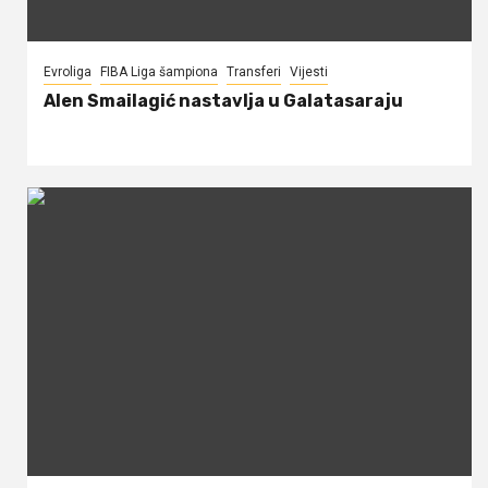
Evroliga
FIBA Liga šampiona
Transferi
Vijesti
Alen Smailagić nastavlja u Galatasaraju