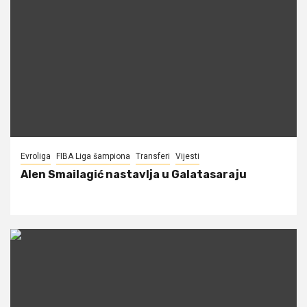
Evroliga
FIBA Liga šampiona
Transferi
Vijesti
Alen Smailagić nastavlja u Galatasaraju