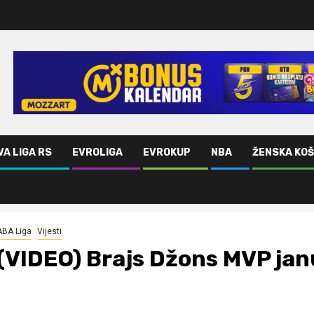
VA LIGA RS
EVROLIGA
EVROKUP
NBA
ŽENSKA KO
igi
ABA Liga
Vijesti
(VIDEO) Brajs Džons MVP jan