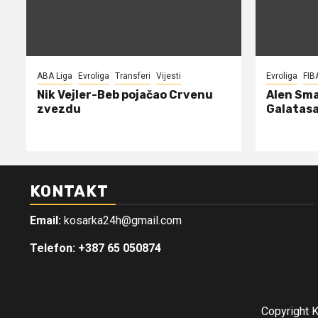
ABA Liga
Evroliga
Transferi
Vijesti
Evroliga
FIB
Nik Vejler-Beb pojačao Crvenu
Alen Sma
zvezdu
Galatasa
KONTAKT
Email:
kosarka24h@gmail.com
Telefon: +387 65 050874
Copyright 