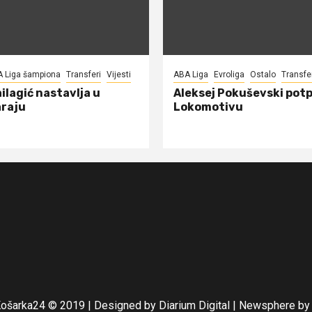
A Liga šampiona
Transferi
Vijesti
ABA Liga
Evroliga
Ostalo
Transfe
ilagić nastavlja u
Aleksej Pokuševski potp
raju
Lokomotivu
Košarka24 © 2019 | Designed by Diarium Digital
|
Newsphere
by 