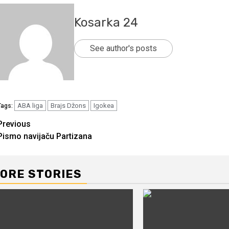
Kosarka 24
See author's posts
ABA liga
Brajs Džons
Igokea
Tags:
Continue
Previous
Pismo navijaču Partizana
Reading
ORE STORIES