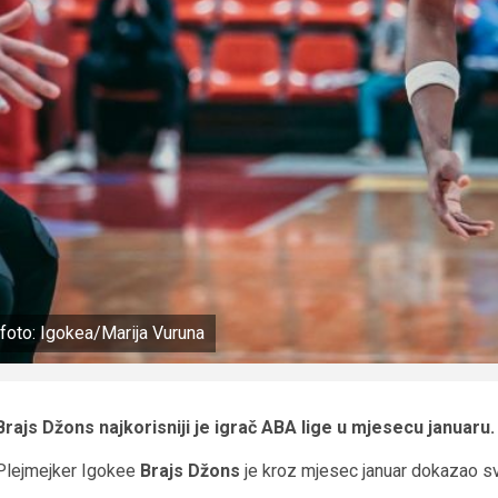
foto: Igokea/Marija Vuruna
Brajs Džons najkorisniji je igrač ABA lige u mjesecu januaru.
Plejmejker Igokee
Brajs Džons
je kroz mjesec januar dokazao s