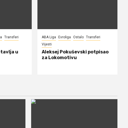
na
Transferi
ABA Liga
Evroliga
Ostalo
Transferi
Vijesti
tavlja u
Aleksej Pokuševski potpisao
za Lokomotivu