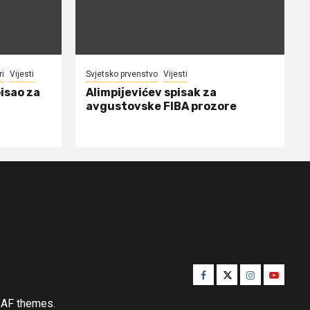
ri
Vijesti
Svjetsko prvenstvo
Vijesti
isao za
Alimpijevićev spisak za
avgustovske FIBA prozore
Facebook
Twitter
Instagram
Youtube
AF themes.