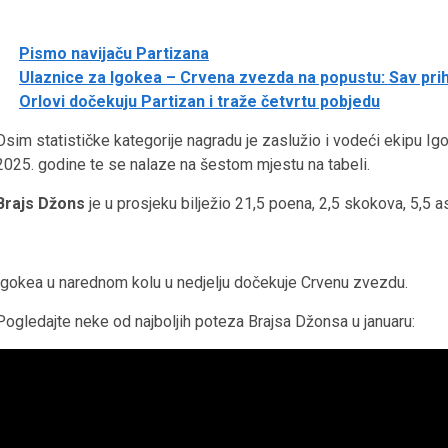
Pismo navijaču Partizana
Ulaznice za Igokea – Crvena zvezda na popustu: Sav pri
Orlovi dočekuju Partizan i traže četvrtu pobjedu
Osim statističke kategorije nagradu je zaslužio i vodeći ekipu Ig
2025. godine te se nalaze na šestom mjestu na tabeli.
Brajs Džons
je u prosjeku bilježio 21,5 poena, 2,5 skokova, 5,5 as
Igokea u narednom kolu u nedjelju dočekuje Crvenu zvezdu.
Pogledajte neke od najboljih poteza Brajsa Džonsa u januaru: