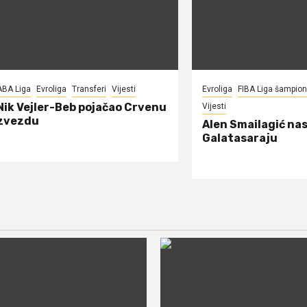
ABA Liga
Evroliga
Transferi
Vijesti
Evroliga
FIBA Liga šampio
Nik Vejler-Beb pojačao Crvenu
Vijesti
zvezdu
Alen Smailagić nas
Galatasaraju