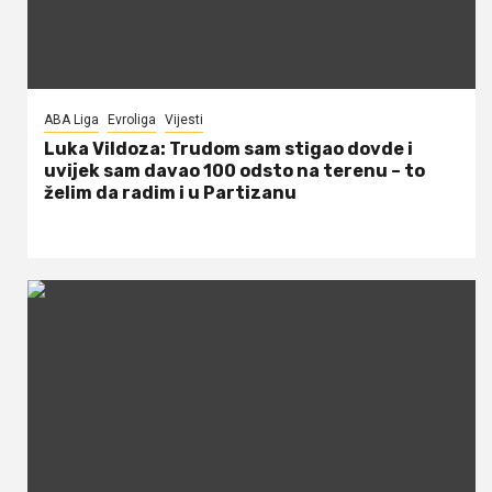
ABA Liga
Evroliga
Vijesti
Luka Vildoza: Trudom sam stigao dovde i
uvijek sam davao 100 odsto na terenu – to
želim da radim i u Partizanu