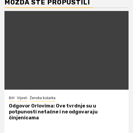
MOŽDA STE PROPUSTILI
BiH
Vijesti
Ženska košarka
Odgovor Orlovima: ​Ove tvrdnje su u
potpunosti netačne i ne odgovaraju
činjenicama