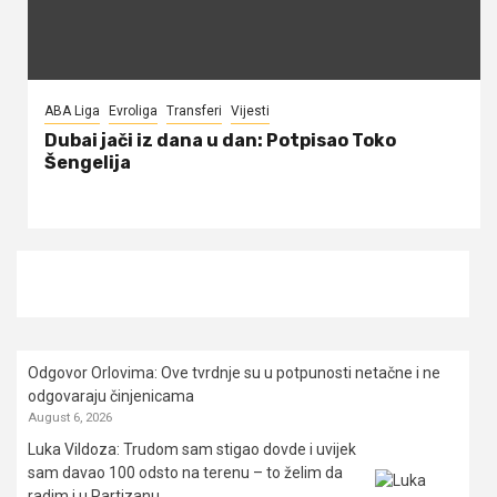
ABA Liga
Evroliga
Transferi
Vijesti
Dubai jači iz dana u dan: Potpisao Toko
Šengelija
Odgovor Orlovima: ​Ove tvrdnje su u potpunosti netačne i ne
odgovaraju činjenicama
August 6, 2026
Luka Vildoza: Trudom sam stigao dovde i uvijek
sam davao 100 odsto na terenu – to želim da
radim i u Partizanu