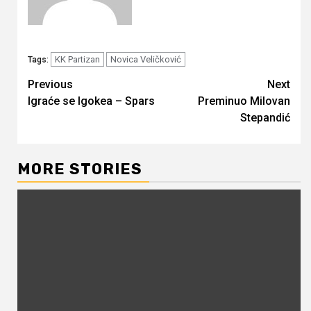
KK Partizan
Novica Veličković
Tags:
Continue
Previous
Next
Igraće se Igokea – Spars
Preminuo Milovan
Reading
Stepandić
MORE STORIES