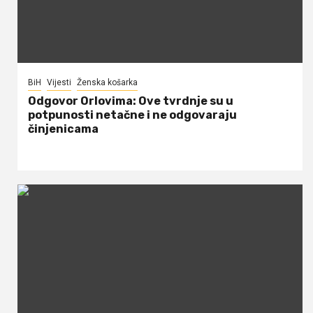
BiH
Vijesti
Ženska košarka
Odgovor Orlovima: ​Ove tvrdnje su u
potpunosti netačne i ne odgovaraju
činjenicama