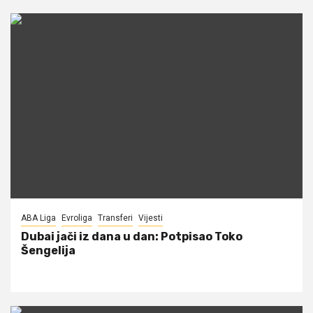
ABA Liga
Evroliga
Transferi
Vijesti
Dubai jači iz dana u dan: Potpisao Toko
Šengelija