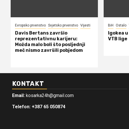
Evropsko prvenstvo
Svjetsko prvenstvo
Vijesti
BiH
Ostalo
Davis Bertans završio
Igokea u
reprezentativnu karijeru:
VTB lige
Možda malo boli što posljednji
meč nismo završili pobjedom
KONTAKT
Email:
kosarka24h@gmail.com
Telefon: +387 65 050874