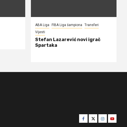
ABA Liga
FIBA Liga šampiona
Transferi
Vijesti
Stefan Lazarević novi igrač
Spartaka
Facebook
Twitter
Instagram
Youtube