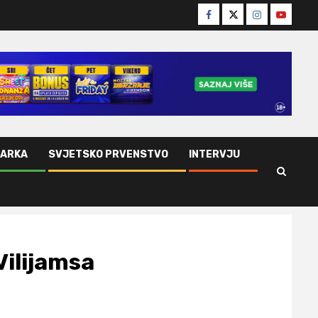
Facebook
Twitter
Instagram
Youtube
ŠARKA
SVJETSKO PRVENSTVO
INTERVJU
 Vilijamsa