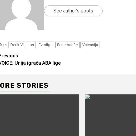
See author's posts
Derik Vilijams
Evroliga
Fenerbahče
Valensija
Tags:
Continue
Previous
VOICE: Unija igrača ABA lige
Reading
ORE STORIES