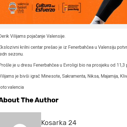
Derik Vilijams pojačanje Valensije.
Ekslozivni krilni centar prešao je iz Fenerbahčea u Valensiju pot
jedn sezonu.
Prošle je u dresu Fenerbahčea u Evroligi bio na prosjeku od 11,3 
Vilijams je bivši igrač Minesote, Sakramenta, Niksa, Majamija, Kli
foto:valencia
About The Author
Kosarka 24