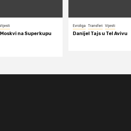
Vijesti
Evroliga
Transferi
Vijesti
 Moskvi na Superkupu
Danijel Tajs u Tel Avivu