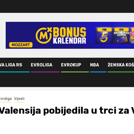
VA LIGA RS
EVROLIGA
EVROKUP
NBA
ŽENSKA KO
Evroliga
Vijesti
Valensija pobijedila u trci za