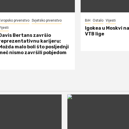
Evropsko prvenstvo
Svjetsko prvenstvo
BiH
Ostalo
Vijesti
Igokea u Moskvi n
ijesti
VTB lige
Davis Bertans završio
reprezentativnu karijeru:
Možda malo boli što posljednji
meč nismo završili pobjedom