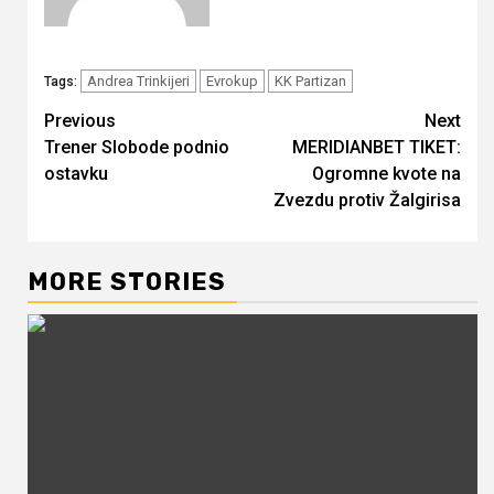
Andrea Trinkijeri
Evrokup
KK Partizan
Tags:
Continue
Previous
Next
Trener Slobode podnio
MERIDIANBET TIKET:
Reading
ostavku
Ogromne kvote na
Zvezdu protiv Žalgirisa
MORE STORIES