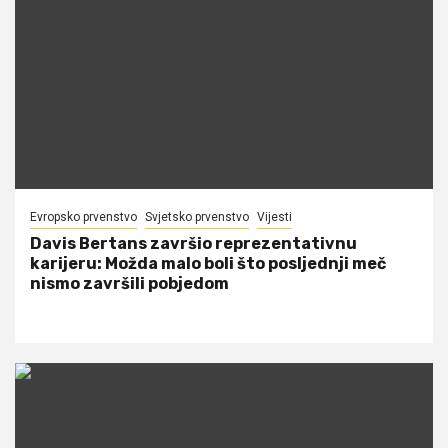
Evropsko prvenstvo
Svjetsko prvenstvo
Vijesti
Davis Bertans završio reprezentativnu
karijeru: Možda malo boli što posljednji meč
nismo završili pobjedom