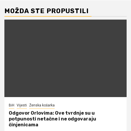
MOŽDA STE PROPUSTILI
BiH
Vijesti
Ženska košarka
Odgovor Orlovima: ​Ove tvrdnje su u
potpunosti netačne i ne odgovaraju
činjenicama