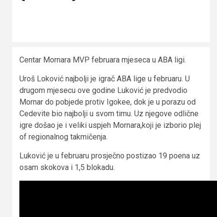
Centar Mornara MVP februara mjeseca u ABA ligi.
Uroš Loković najbolji je igrač ABA lige u februaru. U
drugom mjesecu ove godine Luković je predvodio
Mornar do pobjede protiv Igokee, dok je u porazu od
Cedevite bio najbolji u svom timu. Uz njegove odlične
igre došao je i veliki uspjeh Mornara,koji je izborio plej
of regionalnog takmičenja.
Luković je u februaru prosječno postizao 19 poena uz
osam skokova i 1,5 blokadu.