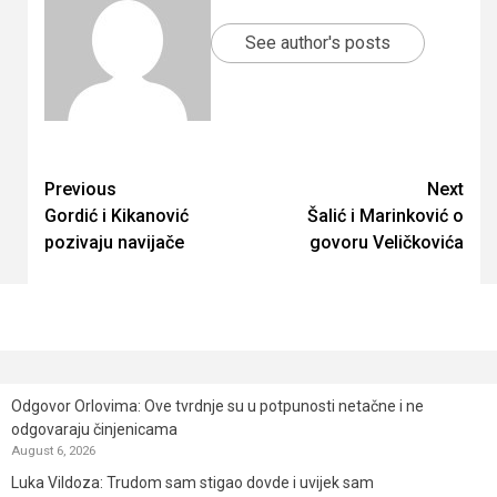
See author's posts
Continue
Previous
Next
Gordić i Kikanović
Šalić i Marinković o
Reading
pozivaju navijače
govoru Veličkovića
Odgovor Orlovima: ​Ove tvrdnje su u potpunosti netačne i ne
odgovaraju činjenicama
August 6, 2026
Luka Vildoza: Trudom sam stigao dovde i uvijek sam