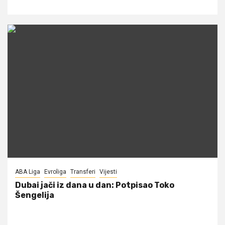
ABA Liga
Evroliga
Transferi
Vijesti
Dubai jači iz dana u dan: Potpisao Toko
Šengelija