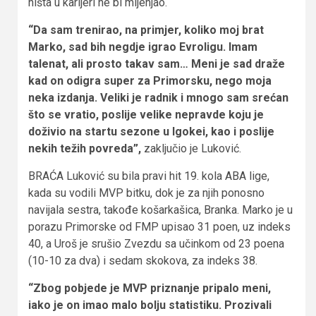
ništa u karijeri ne bi mijenjao.
“Da sam trenirao, na primjer, koliko moj brat
Marko, sad bih negdje igrao Evroligu. Imam
talenat, ali prosto takav sam… Meni je sad draže
kad on odigra super za Primorsku, nego moja
neka izdanja. Veliki je radnik i mnogo sam srećan
što se vratio, poslije velike nepravde koju je
doživio na startu sezone u Igokei, kao i poslije
nekih težih povreda”,
zaključio je Luković.
BRAĆA Luković su bila pravi hit 19. kola ABA lige,
kada su vodili MVP bitku, dok je za njih ponosno
navijala sestra, takođe košarkašica, Branka. Marko je u
porazu Primorske od FMP upisao 31 poen, uz indeks
40, a Uroš je srušio Zvezdu sa učinkom od 23 poena
(10-10 za dva) i sedam skokova, za indeks 38.
“Zbog pobjede je MVP priznanje pripalo meni,
iako je on imao malo bolju statistiku. Prozivali