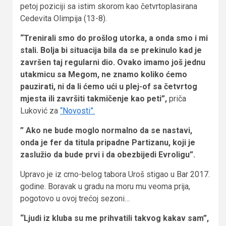
petoj poziciji sa istim skorom kao četvrtoplasirana
Cedevita Olimpija (13-8).
“Trenirali smo do prošlog utorka, a onda smo i mi
stali. Bolja bi situacija bila da se prekinulo kad je
završen taj regularni dio. Ovako imamo još jednu
utakmicu sa Megom, ne znamo koliko ćemo
pauzirati, ni da li ćemo ući u plej-of sa četvrtog
mjesta ili završiti takmičenje kao peti”,
priča
Luković za
“Novosti”.
” Ako ne bude moglo normalno da se nastavi,
onda je fer da titula pripadne Partizanu, koji je
zaslužio da bude prvi i da obezbijedi Evroligu”.
Upravo je iz crno-belog tabora Uroš stigao u Bar 2017.
godine. Boravak u gradu na moru mu veoma prija,
pogotovo u ovoj trećoj sezoni…
“Ljudi iz kluba su me prihvatili takvog kakav sam”,