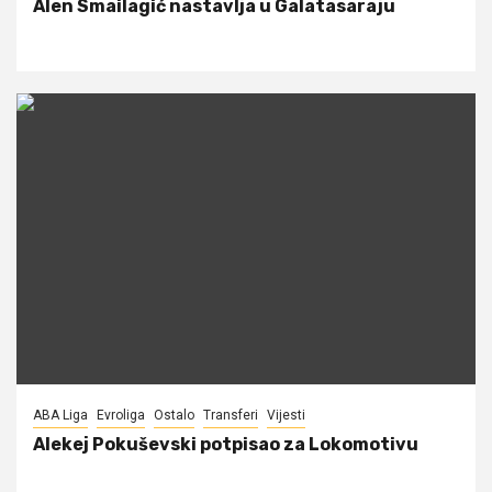
Alen Smailagić nastavlja u Galatasaraju
ABA Liga
Evroliga
Ostalo
Transferi
Vijesti
Alekej Pokuševski potpisao za Lokomotivu