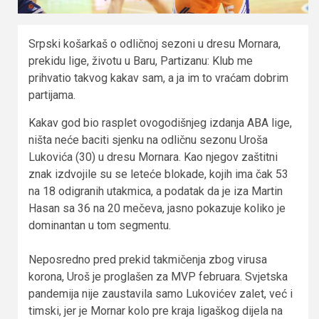
Srpski košarkaš o odličnoj sezoni u dresu Mornara,
prekidu lige, životu u Baru, Partizanu: Klub me
prihvatio takvog kakav sam, a ja im to vraćam dobrim
partijama.
Kakav god bio rasplet ovogodišnjeg izdanja ABA lige,
ništa neće baciti sjenku na odličnu sezonu Uroša
Lukovića (30) u dresu Mornara. Kao njegov zaštitni
znak izdvojile su se leteće blokade, kojih ima čak 53
na 18 odigranih utakmica, a podatak da je iza Martin
Hasan sa 36 na 20 mečeva, jasno pokazuje koliko je
dominantan u tom segmentu.
Neposredno pred prekid takmičenja zbog virusa
korona, Uroš je proglašen za MVP februara. Svjetska
pandemija nije zaustavila samo Lukovićev zalet, već i
timski, jer je Mornar kolo pre kraja ligaškog dijela na