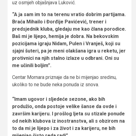
uz osmjeh objašnjava Luković.
“A ja sam im to na terenu vratio dobrim partijama.
Braća Mihailo i Đorđije Pavićević, trener i
predsjednik kluba, gledaju me kao člana porodice.
Baš mi je lijepo, hemija je dobra. Na bekovskim
pozicijama igraju Nidam, Pulen i Vranješ, koji su
sjajni šuteri, pa je meni olakšana igra u reketu, jer
protivnici na njih stalno izlaze u odbrani. Oni su
me učinili boljim”.
Centar Mornara priznaje da ne bi mijenjao sredinu,
ukoliko to ne bude neka ponuda iz snova.
“Imam ugovor i sljedeće sezone, ako bih
produžio, onda postoje velike šanse da ovde i
završim karijeru. I prošlog ljeta su stizale ponude
od nekih klubova iz inostranstva, ali s obzirom na
to da mi je lijepo i za život i za karijeru, ne bih
mijenjao čisto reda radi”.