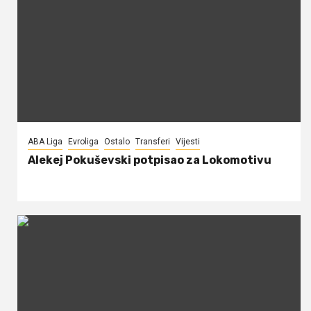
ABA Liga
Evroliga
Ostalo
Transferi
Vijesti
Alekej Pokuševski potpisao za Lokomotivu