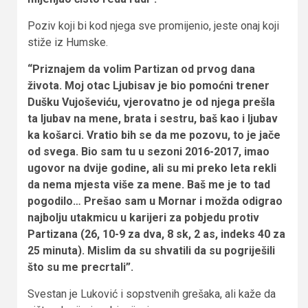
Poziv koji bi kod njega sve promijenio, jeste onaj koji
stiže iz Humske.
“Priznajem da volim Partizan od prvog dana
života. Moj otac Ljubisav je bio pomoćni trener
Dušku Vujoševiću, vjerovatno je od njega prešla
ta ljubav na mene, brata i sestru, baš kao i ljubav
ka košarci. Vratio bih se da me pozovu, to je jače
od svega. Bio sam tu u sezoni 2016-2017, imao
ugovor na dvije godine, ali su mi preko leta rekli
da nema mjesta više za mene. Baš me je to tad
pogodilo… Prešao sam u Mornar i možda odigrao
najbolju utakmicu u karijeri za pobjedu protiv
Partizana (26, 10-9 za dva, 8 sk, 2 as, indeks 40 za
25 minuta). Mislim da su shvatili da su pogriješili
što su me precrtali”.
Svestan je Luković i sopstvenih grešaka, ali kaže da