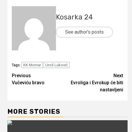
Kosarka 24
See author's posts
KK Mornar
Uroš Luković
Tags:
Continue
Previous
Next
Vučeviću bravo
Evroliga i Evrokup će biti
Reading
nastavljeni
MORE STORIES