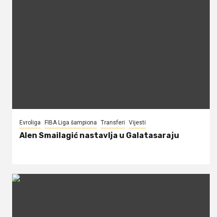
Evroliga
FIBA Liga šampiona
Transferi
Vijesti
Alen Smailagić nastavlja u Galatasaraju