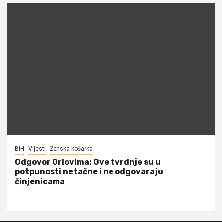
BiH
Vijesti
Ženska košarka
Odgovor Orlovima: ​Ove tvrdnje su u
potpunosti netačne i ne odgovaraju
činjenicama