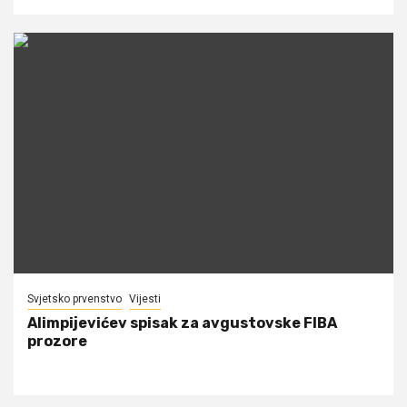
Svjetsko prvenstvo
Vijesti
Alimpijevićev spisak za avgustovske FIBA
prozore