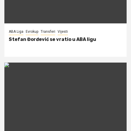
ABA Liga
Evrokup
Transferi
Vijesti
Stefan Đorđević se vratio u ABA ligu