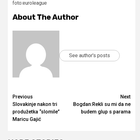
foto:euroleague
About The Author
See author's posts
Continue
Previous
Next
Slovakinje nakon tri
Bogdan:Rekli su mi da ne
Reading
produžetka “slomile”
budem glup s parama
Maricu Gajić