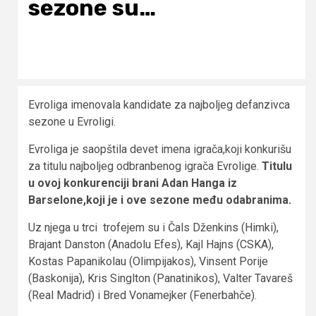
sezone su…
Evroliga imenovala kandidate za najboljeg defanzivca
sezone u Evroligi.
Evroliga je saopštila devet imena igrača,koji konkurišu
za titulu najboljeg odbranbenog igrača Evrolige.
Titulu
u ovoj konkurenciji brani Adan Hanga iz
Barselone,koji je i ove sezone među odabranima.
Uz njega u trci trofejem su i Čals Dženkins (Himki),
Brajant Danston (Anadolu Efes), Kajl Hajns (CSKA),
Kostas Papanikolau (Olimpijakos), Vinsent Porije
(Baskonija), Kris Singlton (Panatinikos), Valter Tavareš
(Real Madrid) i Bred Vonamejker (Fenerbahče).