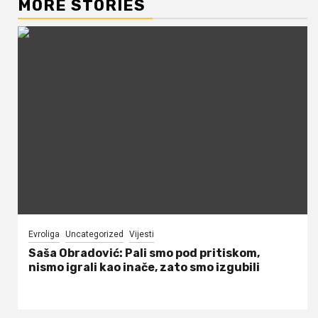
MORE STORIES
Evroliga
Uncategorized
Vijesti
Saša Obradović: Pali smo pod pritiskom,
nismo igrali kao inače, zato smo izgubili