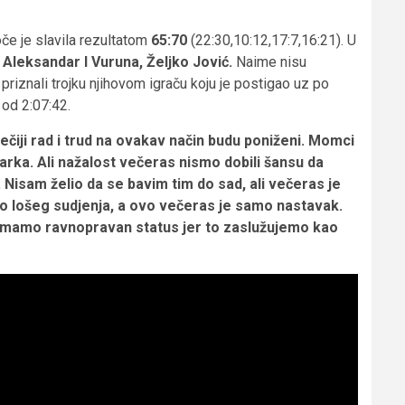
če je slavila rezultatom
65:70
(22:30,10:12,17:7,16:21). U
 Aleksandar I Vuruna, Željko Jović.
Naime nisu
priznali trojku njihovom igraču koju je postigao uz po
 od 2:07:42.
čiji rad i trud na ovakav način budu poniženi. Momci
arka. Ali nažalost večeras nismo dobili šansu da
 Nisam želio da se bavim tim do sad, ali večeras je
ako lošeg sudjenja, a ovo večeras je samo nastavak.
 imamo ravnopravan status jer to zaslužujemo kao