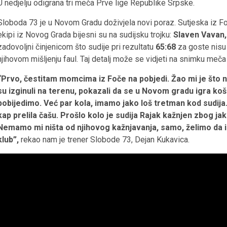
U nedjelju odigrana tri meča Prve lige Republike Srpske.
Sloboda 73 je u Novom Gradu doživjela novi poraz. Sutjeska iz Fo
ekipi iz Novog Grada bijesni su na sudijsku trojku:
Slaven Vavan,
zadovoljni činjenicom što sudije pri rezultatu
65:68
za goste nisu 
njihovom mišljenju faul. Taj detalj može se vidjeti na snimku meča
“Prvo, čestitam momcima iz Foče na pobjedi. Žao mi je što ne
su izginuli na terenu, pokazali da se u Novom gradu igra koš
pobijedimo. Već par kola, imamo jako loš tretman kod sudija.
kap prelila čašu. Prošlo kolo je sudija Rajak kažnjen zbog j
Nemamo mi ništa od njihovog kažnjavanja, samo, želimo da
klub”,
rekao nam je trener Slobode 73, Dejan Kukavica.