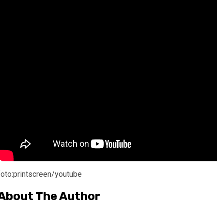
foto:printscreen/youtube
About The Author