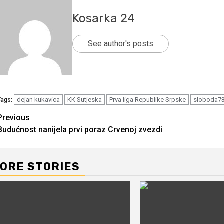
Kosarka 24
See author's posts
dejan kukavica
KK Sutjeska
Prva liga Republike Srpske
sloboda7
Tags:
Continue
Previous
Budućnost nanijela prvi poraz Crvenoj zvezdi
Reading
ORE STORIES