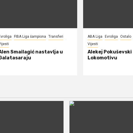
Evroliga
FIBA Liga šampiona
Transferi
ABA Liga
Evroliga
Ostalo
ijesti
Vijesti
Alen Smailagić nastavlja u
Alekej Pokuševski
Galatasaraju
Lokomotivu