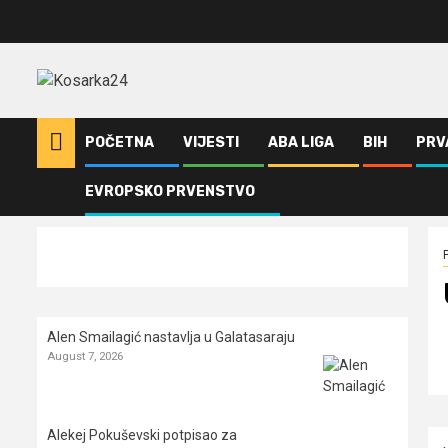
Skip
to
content
POČETNA
VIJESTI
ABA LIGA
BIH
PRV
EVROPSKO PRVENSTVO
Home
Prva Liga Republike Srpske
U Slobodi 73 bijesni na sudije (
Alen Smailagić nastavlja u Galatasaraju
August 7, 2026
Alekej Pokuševski potpisao za