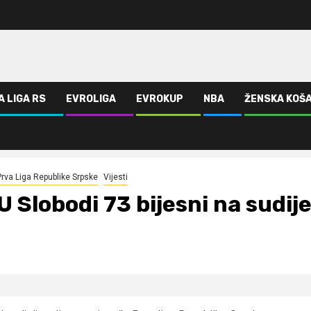
A LIGA RS
EVROLIGA
EVROKUP
NBA
ŽENSKA KOŠ
VIDEO)
Prva Liga Republike Srpske
Vijesti
U Slobodi 73 bijesni na sudij