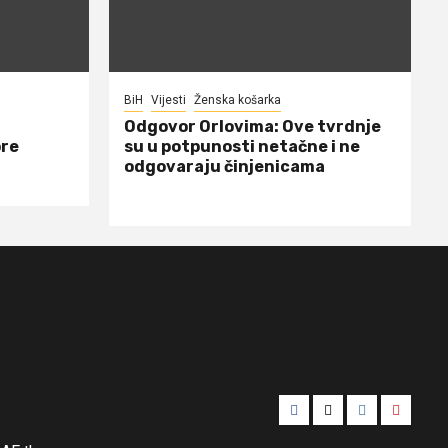
BiH
Vijesti
Ženska košarka
Odgovor Orlovima: ​Ove tvrdnje
ore
su u potpunosti netačne i ne
odgovaraju činjenicama
Facebook
Twitter
Instagram
Youtub