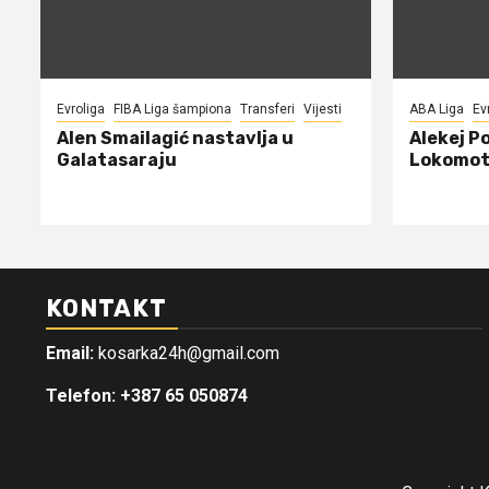
Evroliga
FIBA Liga šampiona
Transferi
Vijesti
ABA Liga
Ev
Alen Smailagić nastavlja u
Alekej P
Galatasaraju
Lokomot
KONTAKT
Email:
kosarka24h@gmail.com
Telefon: +387 65 050874