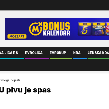
VA LIGA RS
EVROLIGA
EVROKUP
NBA
ŽENSKA KO
Evroliga
Vijesti
U pivu je spas