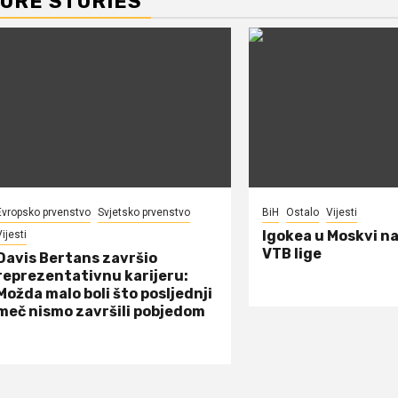
ORE STORIES
Evropsko prvenstvo
Svjetsko prvenstvo
BiH
Ostalo
Vijesti
Igokea u Moskvi n
ijesti
VTB lige
Davis Bertans završio
reprezentativnu karijeru:
Možda malo boli što posljednji
meč nismo završili pobjedom