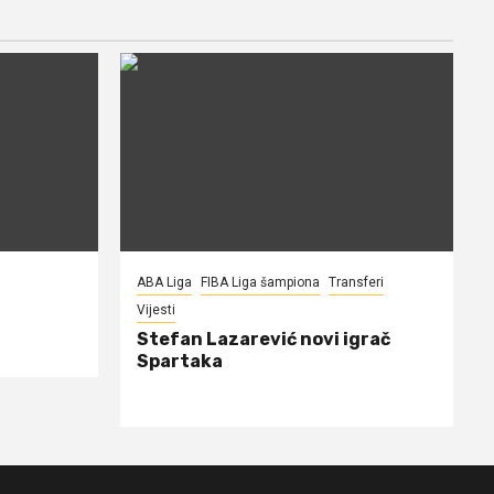
ABA Liga
FIBA Liga šampiona
Transferi
Vijesti
Stefan Lazarević novi igrač
Spartaka