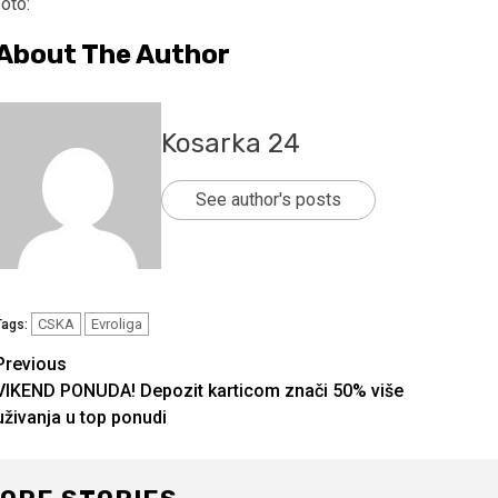
foto:
About The Author
Kosarka 24
See author's posts
CSKA
Evroliga
Tags:
Continue
Previous
VIKEND PONUDA! Depozit karticom znači 50% više
Reading
uživanja u top ponudi