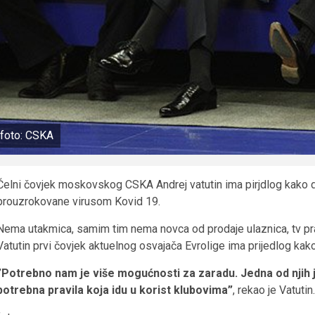
foto: CSKA
Čelni čovjek moskovskog CSKA Andrej vatutin ima pirjdlog kako d
prouzrokovane virusom Kovid 19.
Nema utakmica, samim tim nema novca od prodaje ulaznica, tv pra
Vatutin prvi čovjek aktuelnog osvajača Evrolige ima prijedlog kak
”Potrebno nam je više mogućnosti za zaradu. Jedna od njih
potrebna pravila koja idu u korist klubovima”
, rekao je Vatutin.